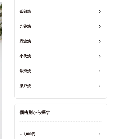
砥部焼
九谷焼
丹波焼
小代焼
常滑焼
瀬戸焼
価格別から探す
～1,000円