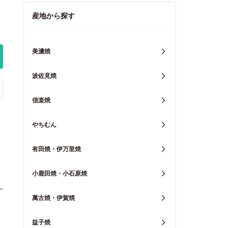
キッチン用品
産地から探す
重箱・弁当箱
美濃焼
波佐見焼
信楽焼
やちむん
有田焼・伊万里焼
小鹿田焼・小石原焼
萬古焼・伊賀焼
益子焼