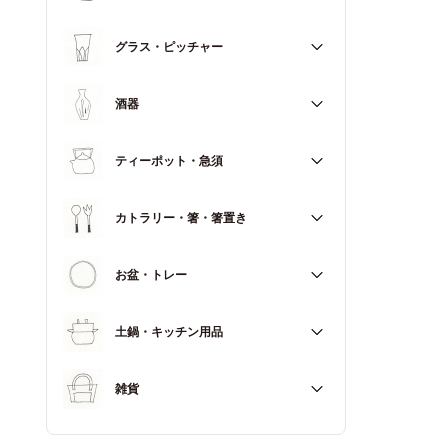
マグカップ
すべて
グラス・ピッチャー
スープカップ
すべて
酒器
すべて
ティーポット・急須
徳利（とっくり）
すべて
カトラリー・箸・箸置き
お猪口（おちょこ）
その他
すべて
お盆・トレー
カトラリー
すべて
土鍋・キッチン用品
箸
箸置き
すべて
雑貨
土鍋
すべて