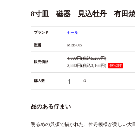
8寸皿 磁器 見込牡丹 有田
ブランド
セール
型番
MRB-005
4,800円(税込5,280円)
販売価格
2,880円(税込3,168円)
40%OFF
点
購入数
品のある佇まい
明るめの呉須で描かれた、牡丹模様が美しい大