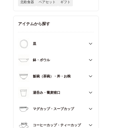
北欧食器
ペアセット
ギフト
アイテムから探す
皿
すべて
鉢・ボウル
大皿（21cm～）
すべて
飯碗（茶碗）・丼・お椀
取皿・中皿（15～20cm）
大鉢（18cm～）
豆皿・小皿（～14cm）
すべて
湯呑み・蕎麦猪口
中鉢（13～17cm）
角皿
飯碗（茶碗）
小鉢（～12cm）
すべて
マグカップ・スープカップ
丼（どんぶり）
蓋もの
湯呑み
お椀
すべて
コーヒーカップ・ティーカップ
蕎麦猪口（そばちょこ）