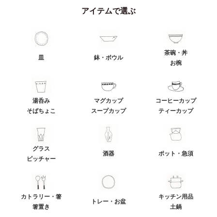
アイテムで選ぶ
茶碗・丼
皿
鉢・ボウル
お椀
湯呑み
マグカップ
コーヒーカップ
そばちょこ
スープカップ
ティーカップ
グラス
酒器
ポット・急須
ピッチャー
カトラリー・箸
キッチン用品
トレー・お盆
箸置き
土鍋