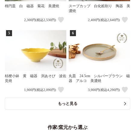
楕円皿 白 磁器 菊花 美濃焼
スープカップ 白化粧削り 陶器 美
濃焼
2,300円(税込2,530円)
2,400円(税込2,640円)
5
6
桔梗小鉢 黄 磁器 渕あそび 波佐
丸皿 24.5cm シルバーブラウン 磁
見焼
器 アルコ 美濃焼
1,900円(税込2,090円)
3,900円(税込4,290円)
もっと見る
作家/窯元から選ぶ