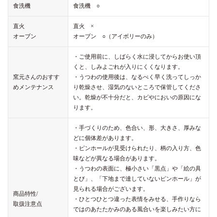
食洗機
食洗機 ○
直火
直火 ×
オーブン
オーブン ○（アイボリーのみ）
・ご使用前に、しばらく水に浸してからお使い頂
くと、しみよごれが入りにくくなります。
窯元さんのおすす
・うつわの使用後は、なるべく早く洗ってしっか
めメンテナンス
り乾燥させ、湿気のないところで保管してくださ
い。乾燥が不十分だと、カビやにおいの原因にな
ります。
・手づくりのため、色合い、形、大きさ、厚みな
どに個体差があります。
・ピンホールが見受けられたり、柄の入り方、色
味などが異なる場合があります。
・うつわの表面に、極小さい「黒点」や「絵の具
とび」、「下地まで達していないピンホール」が
見られる場合がございます。
商品特性/
・ひとつひとつ違った表情をみせる、手作りなら
取扱注意点
ではのあたたかみのある風合いを楽しみたい方に