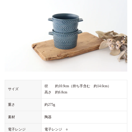
径 約10.9cm（持ち手含む 約14.0cm）
サイズ
高さ 約6.8cm
重さ
約275g
素材
陶器
電子レンジ
電子レンジ ○