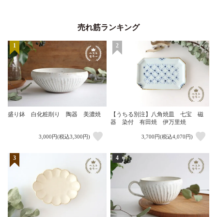
売れ筋ランキング
1
2
盛り鉢 白化粧削り 陶器 美濃焼
【うちる別注】八角焼皿 七宝 磁
器 染付 有田焼 伊万里焼
3,000円(税込3,300円)
3,700円(税込4,070円)
3
4