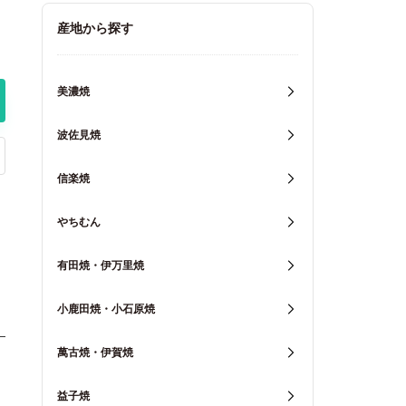
キッチン用品
産地から探す
重箱・弁当箱
美濃焼
波佐見焼
信楽焼
やちむん
有田焼・伊万里焼
小鹿田焼・小石原焼
萬古焼・伊賀焼
益子焼