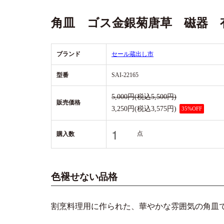
角皿 ゴス金銀菊唐草 磁器 
ブランド
セール
蔵出し市
型番
SAI-22165
5,000円(税込5,500円)
販売価格
3,250円(税込3,575円)
35%OFF
点
購入数
色褪せない品格
割烹料理用に作られた、華やかな雰囲気の角皿