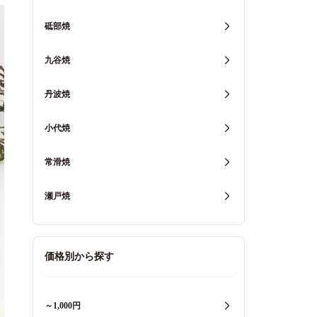
砥部焼
九谷焼
丹波焼
小代焼
常滑焼
瀬戸焼
価格別から探す
～1,000円