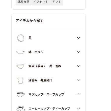
北欧食器
ペアセット
ギフト
アイテムから探す
皿
すべて
鉢・ボウル
大皿（21cm～）
すべて
飯碗（茶碗）・丼・お椀
取皿・中皿（15～20cm）
大鉢（18cm～）
豆皿・小皿（～14cm）
すべて
湯呑み・蕎麦猪口
中鉢（13～17cm）
角皿
飯碗（茶碗）
小鉢（～12cm）
すべて
マグカップ・スープカップ
丼（どんぶり）
蓋もの
湯呑み
お椀
すべて
コーヒーカップ・ティーカップ
蕎麦猪口（そばちょこ）