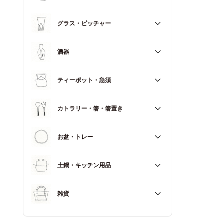
マグカップ
すべて
グラス・ピッチャー
スープカップ
すべて
酒器
すべて
ティーポット・急須
徳利（とっくり）
すべて
カトラリー・箸・箸置き
お猪口（おちょこ）
その他
すべて
お盆・トレー
カトラリー
すべて
土鍋・キッチン用品
箸
箸置き
すべて
雑貨
土鍋
すべて