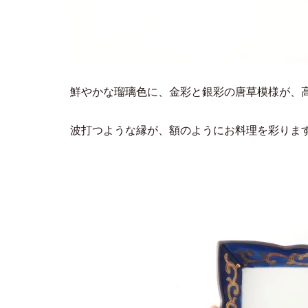
鮮やかな瑠璃色に、金彩と銀彩の唐草模様が、
波打つような縁が、額のようにお料理を彩りま