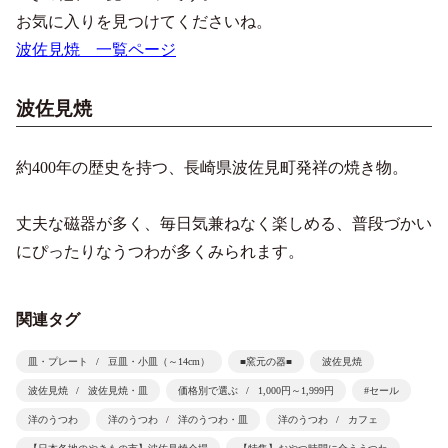
お気に入りを見つけてくださいね。
波佐見焼 一覧ページ
波佐見焼
約400年の歴史を持つ、長崎県波佐見町発祥の焼き物。
丈夫な磁器が多く、毎日気兼ねなく楽しめる、普段づかい
にぴったりなうつわが多くみられます。
関連タグ
皿・プレート
豆皿・小皿（～14cm）
■窯元の器■
波佐見焼
波佐見焼
波佐見焼・皿
価格別で選ぶ
1,000円～1,999円
#セール
洋のうつわ
洋のうつわ
洋のうつわ・皿
洋のうつわ
カフェ