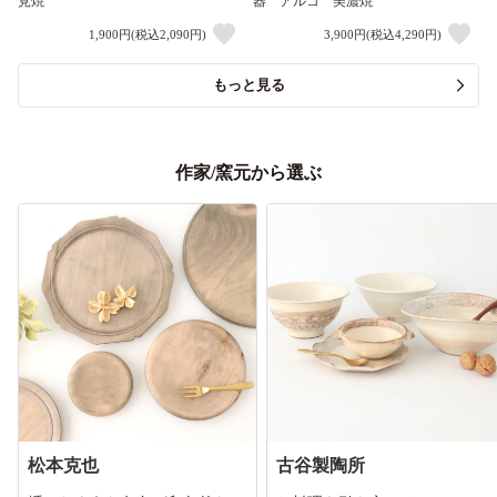
見焼
器 アルコ 美濃焼
1,900円(税込2,090円)
3,900円(税込4,290円)
もっと見る
作家/窯元から選ぶ
松本克也
古谷製陶所