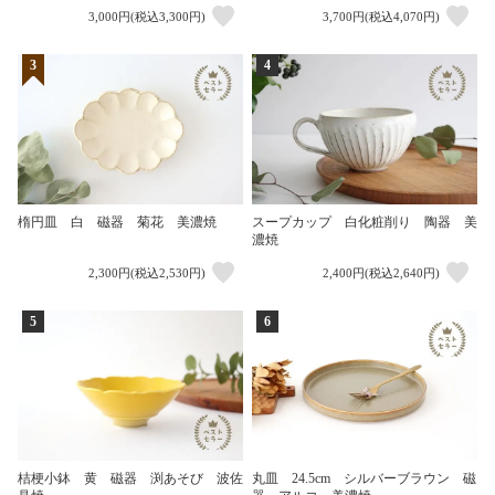
3,000円(税込3,300円)
3,700円(税込4,070円)
3
4
楕円皿 白 磁器 菊花 美濃焼
スープカップ 白化粧削り 陶器 美
濃焼
2,300円(税込2,530円)
2,400円(税込2,640円)
5
6
桔梗小鉢 黄 磁器 渕あそび 波佐
丸皿 24.5cm シルバーブラウン 磁