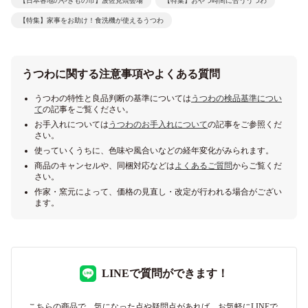
【日本各地のやきもの市】波佐見焼会場
【特集】おやつ時間に合ううつわ
【特集】家事をお助け！食洗機が使えるうつわ
うつわに関する注意事項やよくある質問
うつわの特性と良品判断の基準については
うつわの検品基準につい
て
の記事をご覧ください。
お手入れについては
うつわのお手入れについて
の記事をご参照くだ
さい。
使っていくうちに、色味や風合いなどの経年変化がみられます。
商品のキャンセルや、同梱対応などは
よくあるご質問
からご覧くだ
さい。
作家・窯元によって、価格の見直し・改定が行われる場合がござい
ます。
LINEで質問ができます！
こちらの商品で、気になった点や疑問点があれば、お気軽にLINEで