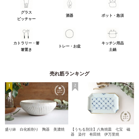
グラス
酒器
ポット・急須
ピッチャー
カトラリー・箸
キッチン用品
トレー・お盆
箸置き
土鍋
売れ筋ランキング
1
2
盛り鉢 白化粧削り 陶器 美濃焼
【うちる別注】八角焼皿 七宝 磁
器 染付 有田焼 伊万里焼