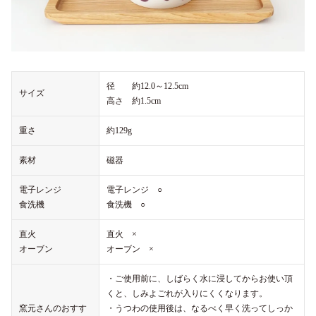
径 約12.0～12.5cm
サイズ
高さ 約1.5cm
重さ
約129g
素材
磁器
電子レンジ
電子レンジ ○
食洗機
食洗機 ○
直火
直火 ×
オーブン
オーブン ×
・ご使用前に、しばらく水に浸してからお使い頂
くと、しみよごれが入りにくくなります。
窯元さんのおすす
・うつわの使用後は、なるべく早く洗ってしっか