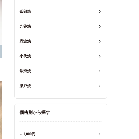
砥部焼
九谷焼
丹波焼
小代焼
常滑焼
瀬戸焼
価格別から探す
～1,000円