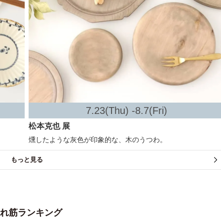
7.23(Thu) -8.7(Fri)
松本克也 展
燻したような灰色が印象的な、木のうつわ。
もっと見る
れ筋ランキング