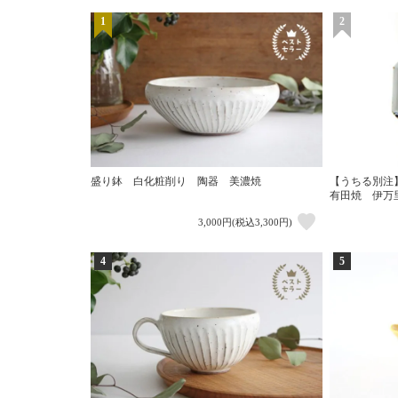
1
2
盛り鉢 白化粧削り 陶器 美濃焼
【うちる別注
有田焼 伊万
3,000円(税込3,300円)
4
5