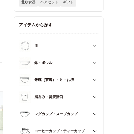
北欧食器
ペアセット
ギフト
アイテムから探す
皿
すべて
鉢・ボウル
大皿（21cm～）
すべて
飯碗（茶碗）・丼・お椀
取皿・中皿（15～20cm）
大鉢（18cm～）
豆皿・小皿（～14cm）
すべて
湯呑み・蕎麦猪口
中鉢（13～17cm）
角皿
飯碗（茶碗）
小鉢（～12cm）
すべて
マグカップ・スープカップ
丼（どんぶり）
蓋もの
湯呑み
お椀
すべて
コーヒーカップ・ティーカップ
蕎麦猪口（そばちょこ）