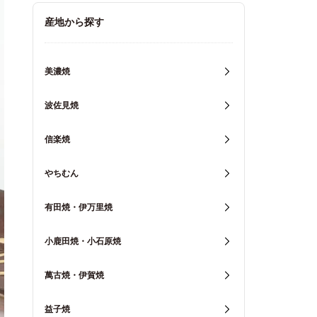
キッチン用品
産地から探す
重箱・弁当箱
美濃焼
波佐見焼
信楽焼
やちむん
有田焼・伊万里焼
小鹿田焼・小石原焼
萬古焼・伊賀焼
益子焼