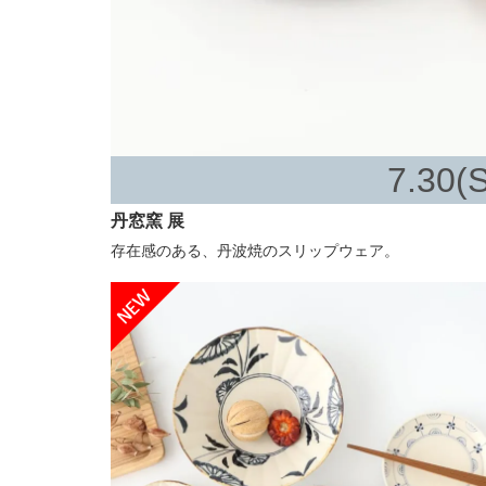
7.30(S
丹窓窯 展
存在感のある、丹波焼のスリップウェア。