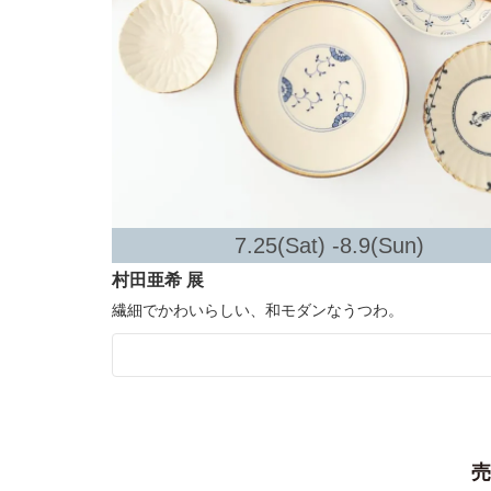
7.25(Sat) -8.9(Sun)
村田亜希 展
繊細でかわいらしい、和モダンなうつわ。
売