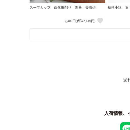
スープカップ 白化粧削り 陶器 美濃焼
桔梗小鉢 黄
2,400円(税込2,640円)
送
入荷情報、イ