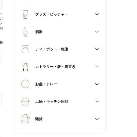
マグカップ
すべて
ッド ジオ 蓋
ウェッジウッド ジオ 蓋
ウェッジウッド ジオ 蓋
グラス・ピッチャー
スープカップ
タンブラー セ
付ドリンクタンブラー チ
付ドリンクタンブラー ミ
ン ステンレ
ャコール ステンレス
ンク ステンレス
WOOD
WEDGWOOD
WEDGWOOD
すべて
酒器
(税込7,150円)
6,500円(税込7,150円)
6,500円(税込7,150円)
すべて
ティーポット・急須
徳利（とっくり）
すべて
カトラリー・箸・箸置き
お猪口（おちょこ）
その他
すべて
お盆・トレー
カトラリー
すべて
土鍋・キッチン用品
箸
箸置き
すべて
雑貨
土鍋
すべて