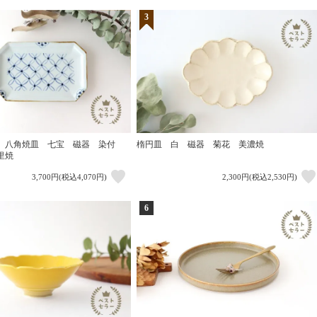
3
】八角焼皿 七宝 磁器 染付
楕円皿 白 磁器 菊花 美濃焼
里焼
3,700円(税込4,070円)
2,300円(税込2,530円)
6