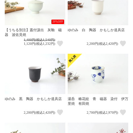
20%OFF
【うちる別注】蓋付汲出 灰釉 磁
ゆのみ 白 陶器 かもしか道具店
器 波佐見焼
1,400円(税込1,540円)
1,120円(税込1,232円)
2,200円(税込2,420円)
ゆのみ 黒 陶器 かもしか道具店
湯呑 椿花紋 青 磁器 染付 伊万
里焼 有田焼
2,200円(税込2,420円)
2,700円(税込2,970円)