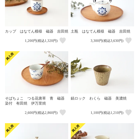
カップ はなてん模様 磁器 吉田焼
土瓶 はなてん模様 磁器 吉田焼
1,200円(税込1,320円)
3,300円(税込3,630円)
そばちょこ つる花唐草 青 磁器
鎬ロック わくら 磁器 美濃焼
染付 有田焼 伊万里焼
2,600円(税込2,860円)
1,100円(税込1,210円)