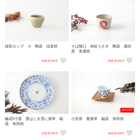
緑彩カップ 小 陶器 信楽焼
そば猪口 赤絵うさぎ 陶器 蔵珍
窯 美濃焼
SOLD OUT
SOLD OUT
30%OFF
輪花9寸皿 墨はじき雲に唐草 磁
小煎茶 菊唐草 磁器 有田焼
器 有田焼
SOLD OUT
SOLD OUT