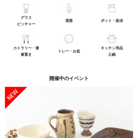
グラス
酒器
ポット・急須
ピッチャー
カトラリー・箸
キッチン用品
トレー・お盆
箸置き
土鍋
開催中のイベント