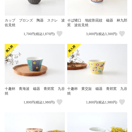
カップ ブロンズ 陶器 スクレ 波
そば猪口 地紋割花紋 磁器 林九郎
佐見焼
窯 波佐見焼
1,700円(税込1,870円)
3,000円(税込3,300円)
十趣杯 青海波 磁器 青郊窯 九谷
十趣杯 黄交趾 磁器 青郊窯 九谷
焼
焼
1,800円(税込1,980円)
1,800円(税込1,980円)