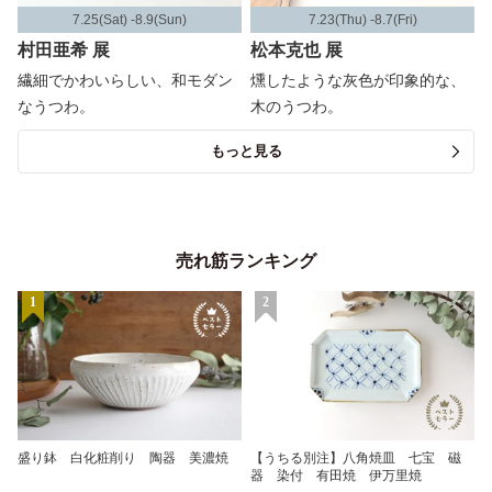
7.25(Sat) -8.9(Sun)
7.23(Thu) -8.7(Fri)
村田亜希 展
松本克也 展
繊細でかわいらしい、和モダン
燻したような灰色が印象的な、
なうつわ。
木のうつわ。
もっと見る
売れ筋ランキング
1
2
盛り鉢 白化粧削り 陶器 美濃焼
【うちる別注】八角焼皿 七宝 磁
器 染付 有田焼 伊万里焼