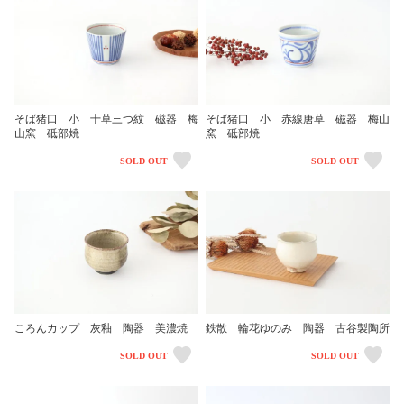
そば猪口 小 十草三つ紋 磁器 梅
そば猪口 小 赤線唐草 磁器 梅山
山窯 砥部焼
窯 砥部焼
SOLD OUT
SOLD OUT
ころんカップ 灰釉 陶器 美濃焼
鉄散 輪花ゆのみ 陶器 古谷製陶所
SOLD OUT
SOLD OUT