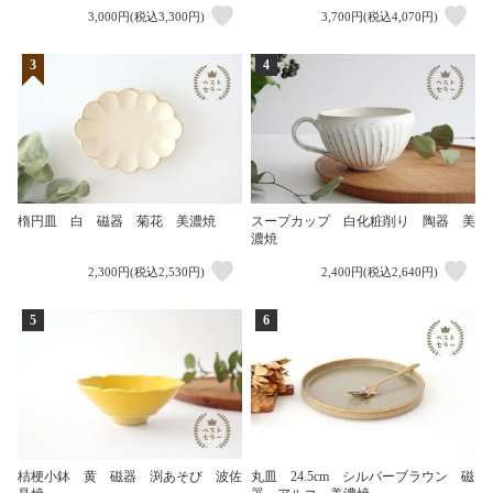
3,000円(税込3,300円)
3,700円(税込4,070円)
3
4
楕円皿 白 磁器 菊花 美濃焼
スープカップ 白化粧削り 陶器 美
濃焼
2,300円(税込2,530円)
2,400円(税込2,640円)
5
6
桔梗小鉢 黄 磁器 渕あそび 波佐
丸皿 24.5cm シルバーブラウン 磁