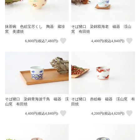
抹茶碗 色絵宝尽くし 陶器 蔵珍
そば猪口 染錦双海老 磁器 渓山
窯 美濃焼
窯 有田焼
6,800円(税込7,480円)
4,400円(税込4,840円)
そば猪口 染錦青海波千鳥 磁器 渓
そば猪口 赤絵椿 磁器 渓山窯 有
山窯 有田焼
田焼
4,400円(税込4,840円)
4,200円(税込4,620円)