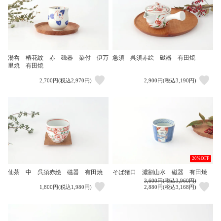
湯呑 椿花紋 赤 磁器 染付 伊万
急須 呉須赤絵 磁器 有田焼
里焼 有田焼
2,700円(税込2,970円)
2,900円(税込3,190円)
20%OFF
仙茶 中 呉須赤絵 磁器 有田焼
そば猪口 濃割山水 磁器 有田焼
3,600円(税込3,960円)
1,800円(税込1,980円)
2,880円(税込3,168円)