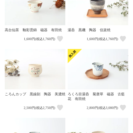
高台仙茶 釉彩雲錦 磁器 有田焼
湯呑 黒磯 陶器 信楽焼
1,600円(税込1,760円)
1,600円(税込1,760円)
ころんカップ 黒線刻 陶器 美濃焼
ろくろ目湯呑 菊唐草 磁器 古藍
花 有田焼
2,500円(税込2,750円)
2,800円(税込3,080円)