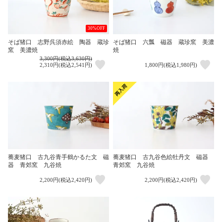
30%OFF
そば猪口 志野呉須赤絵 陶器 蔵珍
そば猪口 六瓢 磁器 蔵珍窯 美濃
窯 美濃焼
焼
3,300円(税込3,630円)
2,310円(税込2,541円)
1,800円(税込1,980円)
蕎麦猪口 古九谷青手鶴かるた文 磁
蕎麦猪口 古九谷色絵牡丹文 磁器
器 青郊窯 九谷焼
青郊窯 九谷焼
2,200円(税込2,420円)
2,200円(税込2,420円)