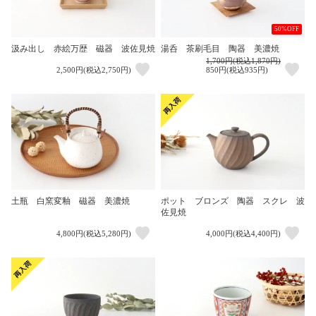
50%OFF
汲み出し 赤絵万歴 磁器 波佐見焼
湯呑 茶刷毛目 陶器 美濃焼
1,700円(税込1,870円)
2,500円(税込2,750円)
850円(税込935円)
土瓶 白窯変釉 磁器 美濃焼
ポット ブロンズ 陶器 スクレ 波
佐見焼
4,800円(税込5,280円)
4,000円(税込4,400円)