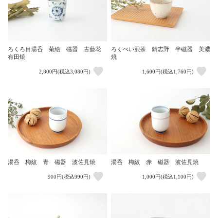
ろくろ目湯呑 菊絵 磁器 古藍花
ろくべい煎茶 錆志野 半磁器 美濃
有田焼
焼
2,800円(税込3,080円)
1,600円(税込1,760円)
湯呑 梅紋 青 磁器 波佐見焼
湯呑 梅紋 赤 磁器 波佐見焼
900円(税込990円)
1,000円(税込1,100円)