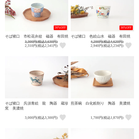
30%OFF
30%OFF
そば猪口 市松花弁紋 磁器 有田焼
そば猪口 色絵山水 磁器 有田焼
3,300円(税込3,630円)
4,200円(税込4,620円)
2,310円(税込2,541円)
2,940円(税込3,234円)
そば猪口 呉須青絵 龍 陶器 蔵珍
煎茶碗 白化粧削り 陶器 美濃焼
窯 美濃焼
3,000円(税込3,300円)
1,700円(税込1,870円)