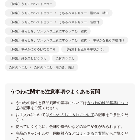
【特集】うちるのベストセラー
【特集】うちるのベストセラー
うちるベストセラー・湯のみ、猪口
【特集】うちるのベストセラー
うちるベストセラー・色絵付
【特集】暮らしを、ワンランク上質にするうつわ・雑貨
【特集】暮らしを、ワンランク上質にするうつわ・雑貨
華やかな色彩の絵付け
【特集】華やかに彩るひなまつり
【特集】お正月を華やかに。
【特集】麺を楽しむうつわ
染付のうつわ
染付のうつわ
染付のうつわ・湯のみ、急須
うつわに関する注意事項やよくある質問
うつわの特性と良品判断の基準については
うつわの検品基準につい
て
の記事をご覧ください。
お手入れについては
うつわのお手入れについて
の記事をご参照くだ
さい。
使っていくうちに、色味や風合いなどの経年変化がみられます。
商品のキャンセルや、同梱対応などは
よくあるご質問
からご覧くだ
さい。