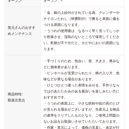
オーブン
オーブン ×
・金、銀の上絵付がされている為、クレンザーや
ナイロンたわし（研磨剤付）で擦ると表面に傷を
つける原因になります。
窯元さんのおすす
・うつわの使用後は、なるべく早く洗ってしっか
めメンテナンス
り乾燥させ、湿気のないところで保管してくださ
い。乾燥が不十分だと、カビやにおいの原因にな
ります。
・手づくりのため、色合い、形、大きさ、厚みな
どに個体差があります。
・ピンホールが見受けられたり、柄の入り方、色
味などが異なる場合があります。
・ひとつひとつ違った表情をみせる、手作りなら
ではのあたたかみのある風合いを楽しみたい方に
商品特性/
おすすめです。
取扱注意点
・うつわの表面上に、小さな鉄粉や絵の具のとび
が見られる場合がございますが、生産元よる検品
の基準をクリアしたものとなり、ご使用上問題の
ないお品をお取扱いさせていただいております。
・作家・窯元によって、価格の見直し・改定が行