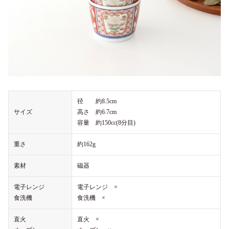
径 約8.5cm
サイズ
高さ 約6.7cm
容量 約150cc(8分目)
重さ
約162g
素材
磁器
電子レンジ
電子レンジ ×
食洗機
食洗機 ×
直火
直火 ×