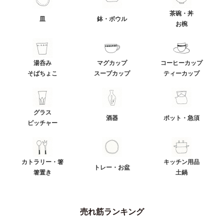
茶碗・丼
皿
鉢・ボウル
お椀
湯呑み
マグカップ
コーヒーカップ
そばちょこ
スープカップ
ティーカップ
グラス
酒器
ポット・急須
ピッチャー
カトラリー・箸
キッチン用品
トレー・お盆
箸置き
土鍋
売れ筋ランキング