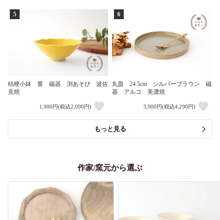
5
6
桔梗小鉢 黄 磁器 渕あそび 波佐
丸皿 24.5cm シルバーブラウン 磁
見焼
器 アルコ 美濃焼
1,900円(税込2,090円)
3,900円(税込4,290円)
もっと見る
作家/窯元から選ぶ