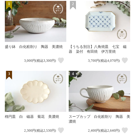
1
2
盛り鉢 白化粧削り 陶器 美濃焼
【うちる別注】八角焼皿 七宝 磁
器 染付 有田焼 伊万里焼
3,000円(税込3,300円)
3,700円(税込4,070円)
3
4
楕円皿 白 磁器 菊花 美濃焼
スープカップ 白化粧削り 陶器 美
濃焼
2,300円(税込2,530円)
2,400円(税込2,640円)