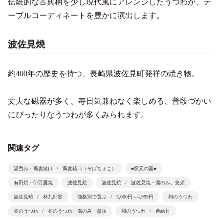
伝統的な古典柄を少し現代風にアレンジしたうつわが、テ
ーブルコーディネートを豊かに演出します。
波佐見焼
約400年の歴史を持つ、長崎県波佐見町発祥の焼き物。
丈夫な磁器が多く、毎日気兼ねなく楽しめる、普段づかい
にぴったりなうつわが多くみられます。
関連タグ
湯呑み・蕎麦猪口
蕎麦猪口（そばちょこ）
■窯元の器■
有田焼・伊万里焼
波佐見焼
波佐見焼
波佐見焼・湯のみ、急須
波佐見焼
林九郎窯
価格別で選ぶ
3,000円～4,999円
和のうつわ
和のうつわ
和のうつわ、湯のみ・急須
和のうつわ
色絵付