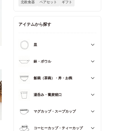
北欧食器
ペアセット
ギフト
アイテムから探す
皿
すべて
鉢・ボウル
大皿（21cm～）
すべて
飯碗（茶碗）・丼・お椀
取皿・中皿（15～20cm）
大鉢（18cm～）
豆皿・小皿（～14cm）
すべて
湯呑み・蕎麦猪口
中鉢（13～17cm）
角皿
飯碗（茶碗）
小鉢（～12cm）
すべて
マグカップ・スープカップ
丼（どんぶり）
蓋もの
湯呑み
お椀
すべて
コーヒーカップ・ティーカップ
蕎麦猪口（そばちょこ）