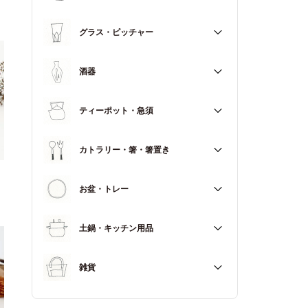
マグカップ
すべて
グラス・ピッチャー
スープカップ
すべて
酒器
すべて
ティーポット・急須
徳利（とっくり）
すべて
カトラリー・箸・箸置き
お猪口（おちょこ）
その他
すべて
お盆・トレー
カトラリー
すべて
土鍋・キッチン用品
箸
箸置き
すべて
雑貨
土鍋
すべて