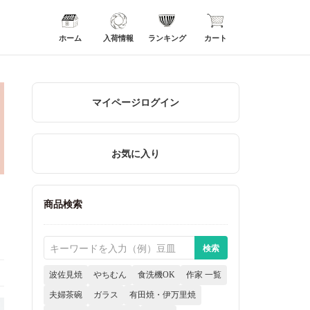
ホーム
入荷情報
ランキング
カート
マイページログイン
お気に入り
商品検索
波佐見焼
やちむん
食洗機OK
作家 一覧
夫婦茶碗
ガラス
有田焼・伊万里焼