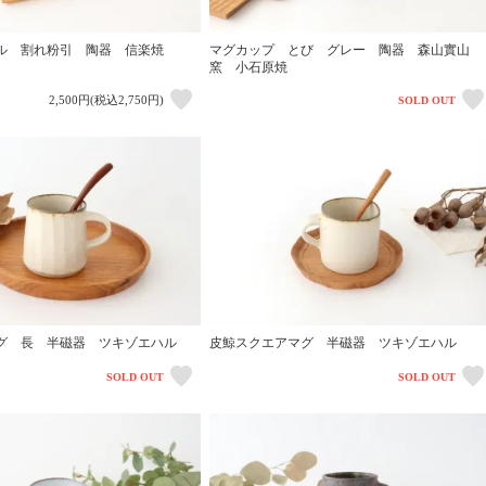
ル 割れ粉引 陶器 信楽焼
マグカップ とび グレー 陶器 森山實山
窯 小石原焼
2,500円(税込2,750円)
SOLD OUT
グ 長 半磁器 ツキゾエハル
皮鯨スクエアマグ 半磁器 ツキゾエハル
SOLD OUT
SOLD OUT