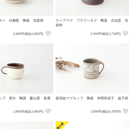
サー 白釉彫 陶器 信楽焼
スープマグ ブラウンタグ 陶器 古仙堂 信
楽焼
2,600円(税込2,860円)
3,400円(税込3,740円)
ップ 塗分 陶器 藤山窯 美濃
袋花紋マグカップ 陶器 本間和花子 益子焼
2,800円(税込3,080円)
3,800円(税込4,180円)