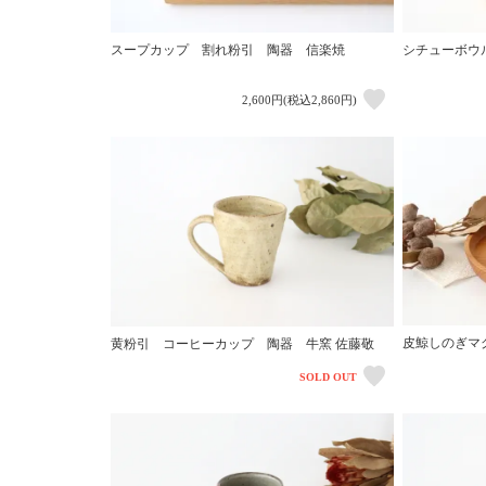
スープカップ 割れ粉引 陶器 信楽焼
シチューボウ
2,600円(税込2,860円)
皮鯨しのぎマ
黄粉引 コーヒーカップ 陶器 牛窯 佐藤敬
SOLD OUT