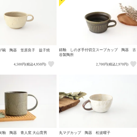
錆釉 しのぎ手付切立スープカップ 陶器 古
プ碗 陶器 笠原良子 益子焼
谷製陶所
4,500円(税込4,950円)
2,700円(税込2,970円)
灰釉 陶器 青人窯 大山育男
丸マグカップ 陶器 松波曜子