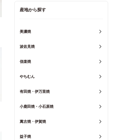
キッチン用品
産地から探す
重箱・弁当箱
美濃焼
波佐見焼
信楽焼
やちむん
有田焼・伊万里焼
小鹿田焼・小石原焼
萬古焼・伊賀焼
益子焼