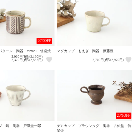
20%OFF
ターン 陶器 tomaru 信楽焼
マグカップ もえぎ 陶器 伊藤豊
2,900円(税込3,190円)
2,320円(税込2,552円)
2,700円(税込2,970円)
20%OFF
プ 鎬 陶器 戸津圭一郎
デミカップ ブラウンタグ 陶器 古仙堂 信
楽焼