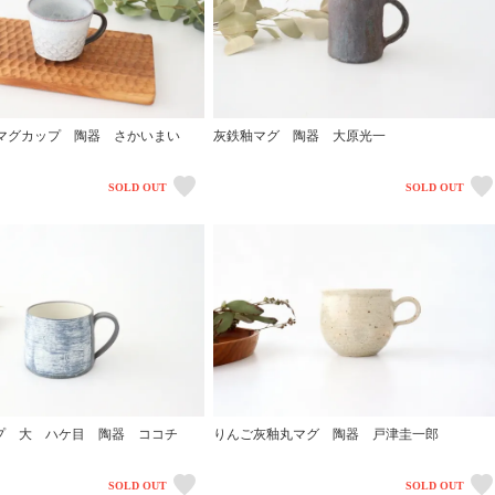
マグカップ 陶器 さかいまい
灰鉄釉マグ 陶器 大原光一
SOLD OUT
SOLD OUT
ップ 大 ハケ目 陶器 ココチ
りんご灰釉丸マグ 陶器 戸津圭一郎
SOLD OUT
SOLD OUT