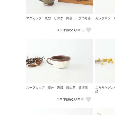
マグカップ 丸型 しのぎ 陶器 工房つちみ
カップ＆ソー
3,727円(税込4,100円)
スープカップ 塗分 陶器 藤山窯 美濃焼
ころろマグカ
焼
2,700円(税込2,970円)