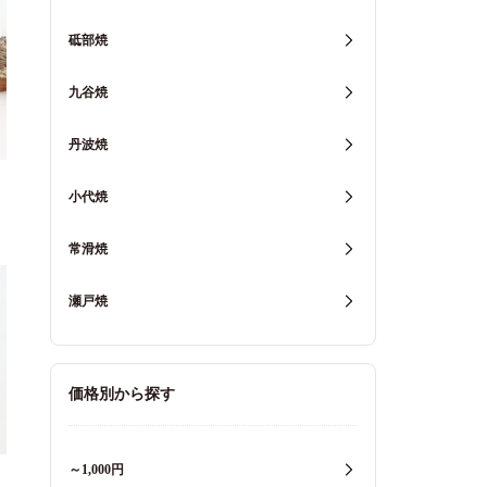
砥部焼
九谷焼
丹波焼
小代焼
常滑焼
瀬戸焼
価格別から探す
～1,000円