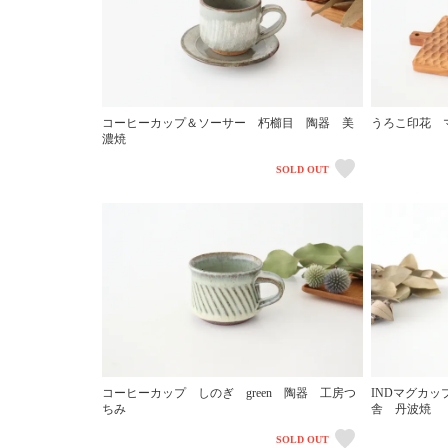
コーヒーカップ＆ソーサー 朽櫛目 陶器 美
うろこ印花 
濃焼
SOLD OUT
コーヒーカップ しのぎ green 陶器 工房つ
INDマグカ
ちみ
舎 丹波焼
SOLD OUT