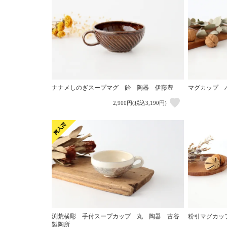
ナナメしのぎスープマグ 飴 陶器 伊藤豊
マグカップ パ
2,900円(税込3,190円)
渕荒横彫 手付スープカップ 丸 陶器 古谷
粉引マグカッ
製陶所