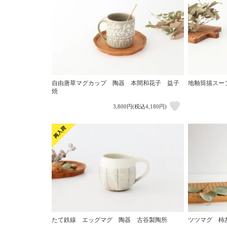
自由唐草マグカップ 陶器 本間和花子 益子
地釉筒描スー
焼
3,800円(税込4,180円)
ツツマグ 柿
たて鉄線 エッグマグ 陶器 古谷製陶所