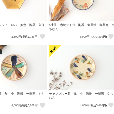
ッシュ ロバ 黄色 陶器 久保
5寸皿 赤絵デイゴ 陶器 壷屋焼 陶眞窯 
ちむん
2,500円(税込2,750円)
3,000円(税込3,300円)
皿 星 小 陶器 一翠窯 やち
チャンプルー皿 風 小 陶器 一翠窯 やち
むん
4,600円(税込5,060円)
4,600円(税込5,060円)