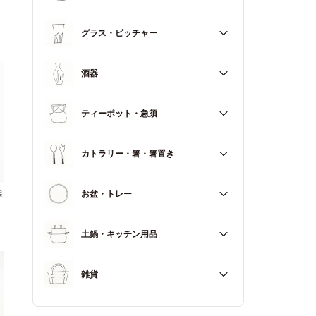
マグカップ
すべて
グラス・ピッチャー
スープカップ
すべて
酒器
すべて
ティーポット・急須
徳利（とっくり）
すべて
カトラリー・箸・箸置き
お猪口（おちょこ）
その他
すべて
お盆・トレー
翠
カトラリー
すべて
土鍋・キッチン用品
箸
箸置き
すべて
雑貨
土鍋
すべて