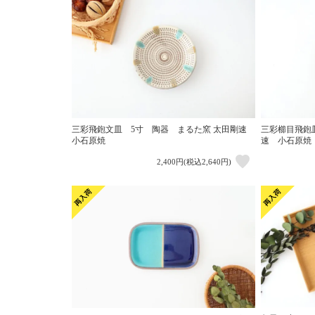
三彩飛鉋文皿 5寸 陶器 まるた窯 太田剛速
三彩櫛目飛鉋
小石原焼
速 小石原焼
2,400円(税込2,640円)