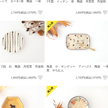
ントウ カーキ×茶 陶器 一翠
5寸皿 イッチン 茶 陶器 丹窓窯 丹波焼
2,700円(税込2,970円)
1,800円(税込1,980円)
ップ紋 白 陶器 丹窓窯 丹波焼
角皿 小 サンディー アメ×ゴス 陶器 一
窯 やちむん
1,800円(税込1,980円)
2,700円(税込2,970円)