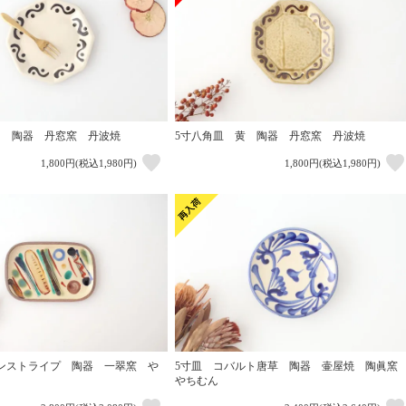
白 陶器 丹窓窯 丹波焼
5寸八角皿 黄 陶器 丹窓窯 丹波焼
1,800円(税込1,980円)
1,800円(税込1,980円)
ンストライプ 陶器 一翠窯 や
5寸皿 コバルト唐草 陶器 壷屋焼 陶眞
やちむん