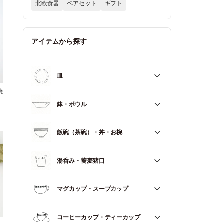
北欧食器
ペアセット
ギフト
アイテムから探す
皿
焼
すべて
鉢・ボウル
大皿（21cm～）
すべて
飯碗（茶碗）・丼・お椀
取皿・中皿（15～20cm）
大鉢（18cm～）
豆皿・小皿（～14cm）
すべて
湯呑み・蕎麦猪口
中鉢（13～17cm）
角皿
飯碗（茶碗）
小鉢（～12cm）
すべて
マグカップ・スープカップ
丼（どんぶり）
蓋もの
湯呑み
お椀
すべて
コーヒーカップ・ティーカップ
蕎麦猪口（そばちょこ）