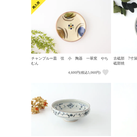
チャンプルー皿 弦 小 陶器 一翠窯 やち
古砥部 7寸
むん
砥部焼
4,600円(税込5,060円)