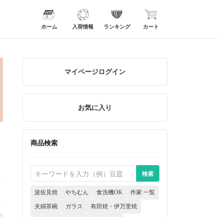
ホーム
入荷情報
ランキング
カート
マイページログイン
お気に入り
商品検索
波佐見焼
やちむん
食洗機OK
作家 一覧
夫婦茶碗
ガラス
有田焼・伊万里焼