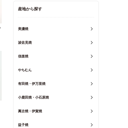
キッチン用品
産地から探す
重箱・弁当箱
や
美濃焼
波佐見焼
信楽焼
やちむん
有田焼・伊万里焼
小鹿田焼・小石原焼
萬古焼・伊賀焼
益子焼