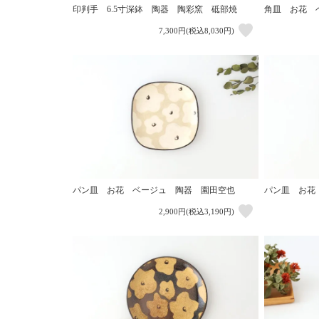
印判手 6.5寸深鉢 陶器 陶彩窯 砥部焼
角皿 お花 
7,300円(税込8,030円)
パン皿 お花 ベージュ 陶器 園田空也
パン皿 お花
2,900円(税込3,190円)