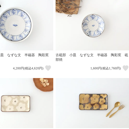
深皿 なずな文 半磁器 陶彩窯
古砥部 小皿 なずな文 半磁器 陶彩窯 砥
部焼
4,200円(税込4,620円)
1,600円(税込1,760円)