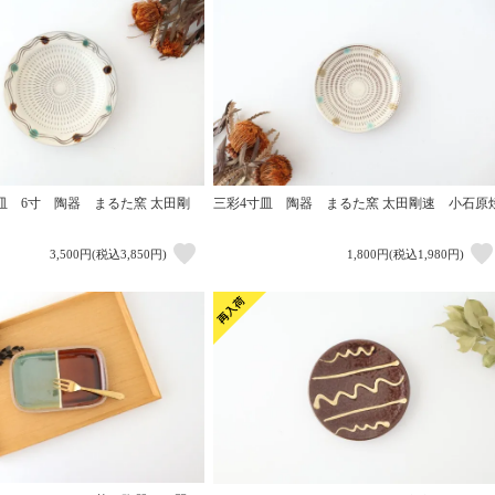
皿 6寸 陶器 まるた窯 太田剛
三彩4寸皿 陶器 まるた窯 太田剛速 小石原
3,500円(税込3,850円)
1,800円(税込1,980円)