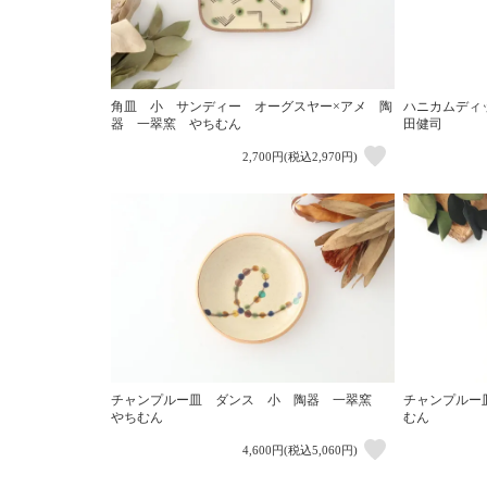
角皿 小 サンディー オーグスヤー×アメ 陶
ハニカムディ
器 一翠窯 やちむん
田健司
2,700円(税込2,970円)
チャンプルー皿 ダンス 小 陶器 一翠窯
チャンプルー
やちむん
むん
4,600円(税込5,060円)