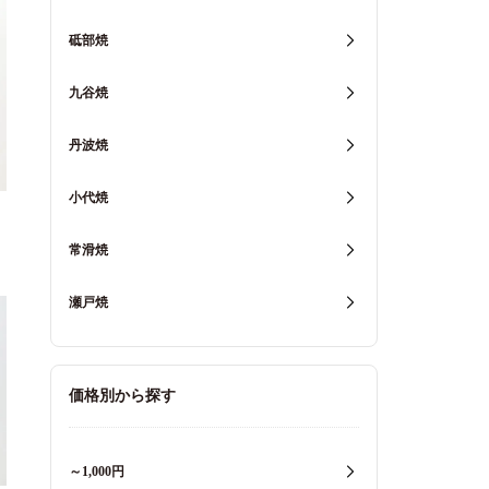
砥部焼
九谷焼
丹波焼
小代焼
常滑焼
瀬戸焼
価格別から探す
～1,000円