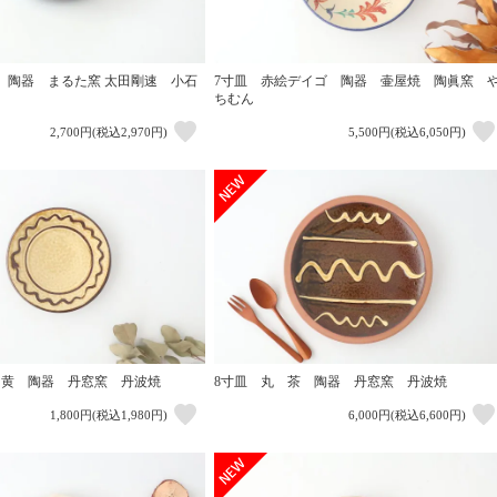
 陶器 まるた窯 太田剛速 小石
7寸皿 赤絵デイゴ 陶器 壷屋焼 陶眞窯 
ちむん
2,700円(税込2,970円)
5,500円(税込6,050円)
 黄 陶器 丹窓窯 丹波焼
8寸皿 丸 茶 陶器 丹窓窯 丹波焼
1,800円(税込1,980円)
6,000円(税込6,600円)