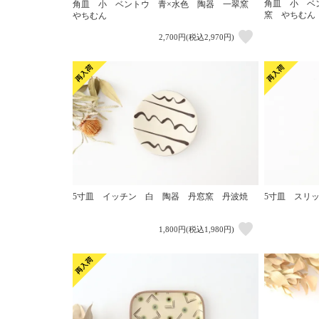
角皿 小 ベ
角皿 小 ベントウ 青×水色 陶器 一翠窯
窯 やちむん
やちむん
2,700円(税込2,970円)
5寸皿 イッチン 白 陶器 丹窓窯 丹波焼
5寸皿 スリ
1,800円(税込1,980円)