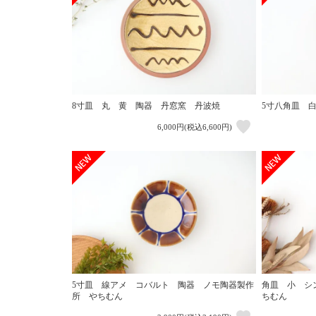
8寸皿 丸 黄 陶器 丹窓窯 丹波焼
5寸八角皿 
6,000円(税込6,600円)
5寸皿 線アメ コバルト 陶器 ノモ陶器製作
角皿 小 シ
所 やちむん
ちむん