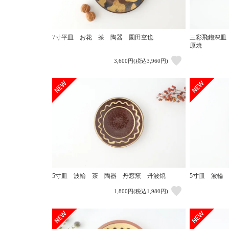
7寸平皿 お花 茶 陶器 園田空也
三彩飛鉋深皿
原焼
3,600円(税込3,960円)
5寸皿 波輪 茶 陶器 丹窓窯 丹波焼
5寸皿 波輪
1,800円(税込1,980円)