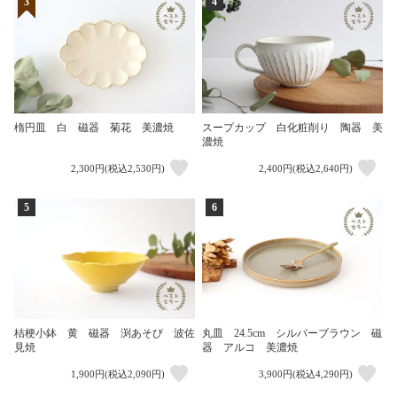
3
4
楕円皿 白 磁器 菊花 美濃焼
スープカップ 白化粧削り 陶器 美
濃焼
2,300円(税込2,530円)
2,400円(税込2,640円)
5
6
桔梗小鉢 黄 磁器 渕あそび 波佐
丸皿 24.5cm シルバーブラウン 磁
見焼
器 アルコ 美濃焼
1,900円(税込2,090円)
3,900円(税込4,290円)