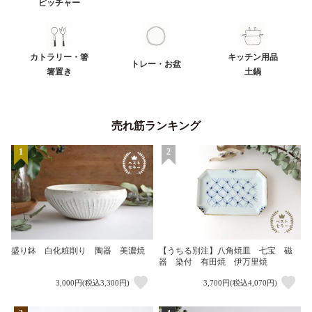
ピッチャー
カトラリー・箸
キッチン用品
トレー・お盆
箸置き
土鍋
売れ筋ランキング
1
2
盛り鉢 白化粧削り 陶器 美濃焼
【うちる別注】八角焼皿 七宝 磁
器 染付 有田焼 伊万里焼
3,000円(税込3,300円)
3,700円(税込4,070円)