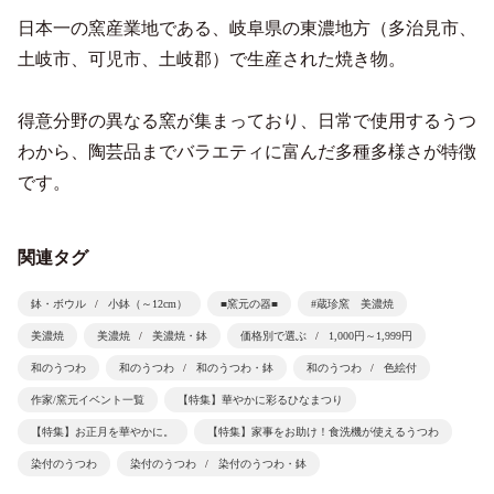
日本一の窯産業地である、岐阜県の東濃地方（多治見市、
土岐市、可児市、土岐郡）で生産された焼き物。
得意分野の異なる窯が集まっており、日常で使用するうつ
わから、陶芸品までバラエティに富んだ多種多様さが特徴
です。
関連タグ
鉢・ボウル
小鉢（～12cm）
■窯元の器■
#蔵珍窯 美濃焼
美濃焼
美濃焼
美濃焼・鉢
価格別で選ぶ
1,000円～1,999円
和のうつわ
和のうつわ
和のうつわ・鉢
和のうつわ
色絵付
作家/窯元イベント一覧
【特集】華やかに彩るひなまつり
【特集】お正月を華やかに。
【特集】家事をお助け！食洗機が使えるうつわ
染付のうつわ
染付のうつわ
染付のうつわ・鉢