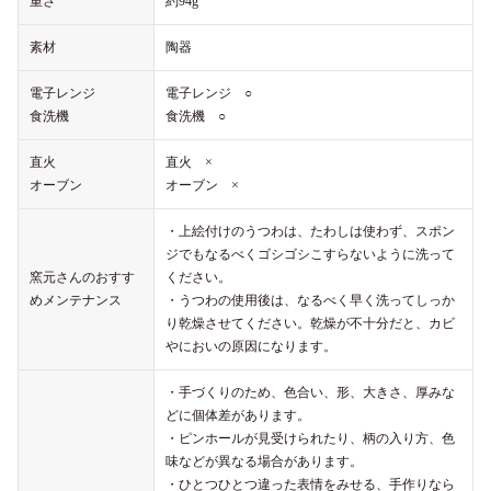
重さ
約94g
素材
陶器
電子レンジ
電子レンジ ○
食洗機
食洗機 ○
直火
直火 ×
オーブン
オーブン ×
・上絵付けのうつわは、たわしは使わず、スポン
ジでもなるべくゴシゴシこすらないように洗って
窯元さんのおすす
ください。
めメンテナンス
・うつわの使用後は、なるべく早く洗ってしっか
り乾燥させてください。乾燥が不十分だと、カビ
やにおいの原因になります。
・手づくりのため、色合い、形、大きさ、厚みな
どに個体差があります。
・ピンホールが見受けられたり、柄の入り方、色
味などが異なる場合があります。
・ひとつひとつ違った表情をみせる、手作りなら