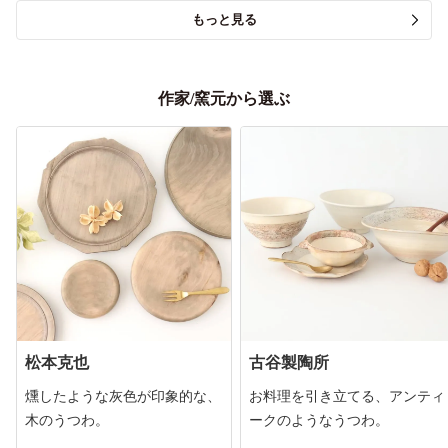
もっと見る
作家/窯元から選ぶ
松本克也
古谷製陶所
燻したような灰色が印象的な、
お料理を引き立てる、アンティ
木のうつわ。
ークのようなうつわ。