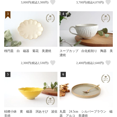
3,000円(税込3,300円)
3,700円(税込4,070円)
3
4
楕円皿 白 磁器 菊花 美濃焼
スープカップ 白化粧削り 陶器 美
濃焼
2,300円(税込2,530円)
2,400円(税込2,640円)
5
6
桔梗小鉢 黄 磁器 渕あそび 波佐
丸皿 24.5cm シルバーブラウン 磁
見焼
器 アルコ 美濃焼