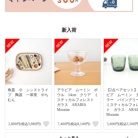
新入荷
角皿 小 シンストライ
アラビア ムーミン ボ
【2点ペアセット
プ 陶器 一翠窯 やち
ウル 14cm クリア ミ
ビア ムーミン 
むん
スティカルフォレスト
ラー パイング
ガラス ARABIA
ミスティカルフォ
Moomin
ト ガラス ARA
Moomin
2,800円(税込3,080円)
7,400円(税込8,140円)
5,000円(税込5,500円