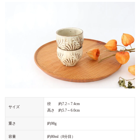
径 約7.2～7.4cm
サイズ
高さ 約5.7～6.0cm
重さ
約98g
容量
約80ml（8分目）