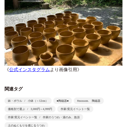
《
公式インスタグラム
より画像引用》
関連タグ
鉢・ボウル
小鉢（～12cm）
■陶磁器■
#mossom. 陶磁器
価格別で選ぶ
3,000円～4,999円
作家/窯元イベント一覧
作家/窯元イベント一覧
作家のうつわ・湯のみ、急須
土のぬくもりを感じるうつわ