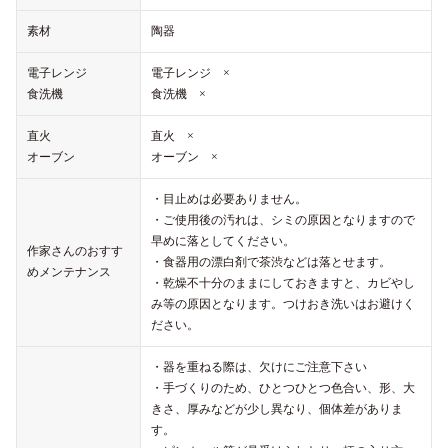
素材
陶器
電子レンジ
電子レンジ ×
食洗機
食洗機 ×
直火
直火 ×
オーブン
オーブン ×
・目止めは必要ありません。
・ご使用後の汚れは、シミの原因となりますので
早めに落としてください。
作家さんのおすす
・食器用の漂白剤で茶渋などは落とせます。
めメンテナンス
・乾燥不十分のままにしておきますと、カビやし
み等の原因となります。つけおき洗いはお避けく
ださい。
・器を重ねる際は、欠けにご注意下さい
・手づくりのため、ひとつひとつ色合い、形、大
きさ、厚みなどが少し異なり、個体差がありま
す。