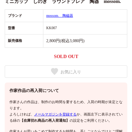
ミニカップ しのぎ ラウンドフレア 陶器 mossom.
ブランド
mossom. 陶磁器
型番
KK007
販売価格
2,800円(税込3,080円)
SOLD OUT
お気に入り
作家作品の再入荷について
作家さんの作品は、制作のお時間を要するため、入荷の時期が未定とな
ります。
よろしければ、
メールマガジンを登録する
か、画面左下に表示されてい
る緑の
【在庫切れ商品の再入荷通知】
の設定をご利用ください。
作家さんが思いをこめて制作するお時間も、手しごとならではとご理解