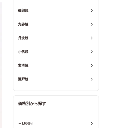
砥部焼
九谷焼
丹波焼
小代焼
常滑焼
瀬戸焼
価格別から探す
～1,000円