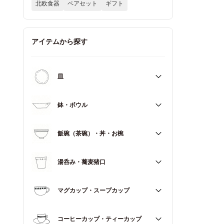
北欧食器
ペアセット
ギフト
アイテムから探す
皿
すべて
鉢・ボウル
大皿（21cm～）
すべて
飯碗（茶碗）・丼・お椀
取皿・中皿（15～20cm）
大鉢（18cm～）
豆皿・小皿（～14cm）
すべて
湯呑み・蕎麦猪口
中鉢（13～17cm）
角皿
飯碗（茶碗）
小鉢（～12cm）
すべて
マグカップ・スープカップ
丼（どんぶり）
蓋もの
湯呑み
お椀
すべて
コーヒーカップ・ティーカップ
蕎麦猪口（そばちょこ）