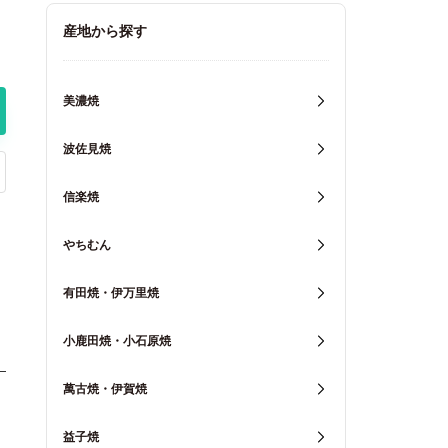
キッチン用品
産地から探す
重箱・弁当箱
美濃焼
波佐見焼
信楽焼
やちむん
有田焼・伊万里焼
小鹿田焼・小石原焼
萬古焼・伊賀焼
益子焼