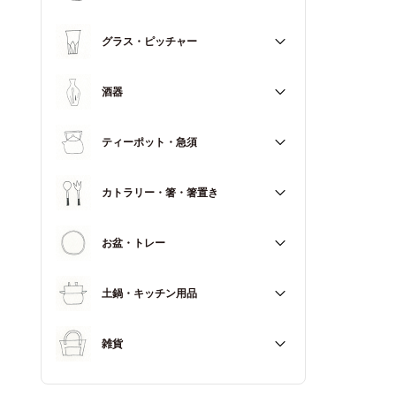
マグカップ
すべて
グラス・ピッチャー
スープカップ
すべて
酒器
すべて
ティーポット・急須
徳利（とっくり）
すべて
カトラリー・箸・箸置き
お猪口（おちょこ）
その他
すべて
お盆・トレー
カトラリー
すべて
土鍋・キッチン用品
箸
箸置き
すべて
雑貨
土鍋
すべて