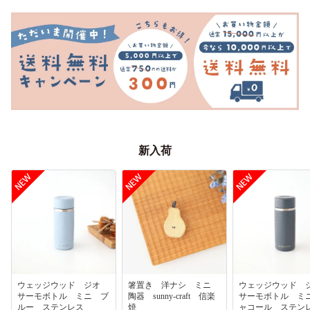
新入荷
ウェッジウッド ジオ
箸置き 洋ナシ ミニ
ウェッジウッド
サーモボトル ミニ ブ
陶器 sunny-craft 信楽
サーモボトル ミ
ルー ステンレス
焼
ャコール ステ