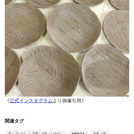
《
公式インスタグラム
より画像引用》
関連タグ
皿・プレート
豆皿・小皿（～14cm）
■陶磁器■
作家 一覧