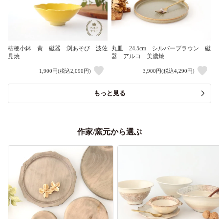
桔梗小鉢 黄 磁器 渕あそび 波佐
丸皿 24.5cm シルバーブラウン 磁
見焼
器 アルコ 美濃焼
1,900円(税込2,090円)
3,900円(税込4,290円)
もっと見る
作家/窯元から選ぶ