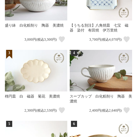
盛り鉢 白化粧削り 陶器 美濃焼
【うちる別注】八角焼皿 七宝 磁
器 染付 有田焼 伊万里焼
3,000円(税込3,300円)
3,700円(税込4,070円)
3
4
楕円皿 白 磁器 菊花 美濃焼
スープカップ 白化粧削り 陶器 美
濃焼
2,300円(税込2,530円)
2,400円(税込2,640円)
5
6