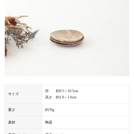
径 約9.5～10.5cm
サイズ
高さ 約1.0～1.6cm
重さ
約70g
素材
陶器