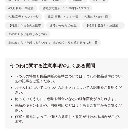
#久野真琴 陶磁器
価格別で選ぶ
1,000円～1,999円
作家/窯元イベント一覧
作家/窯元イベント一覧
作家のうつわ・皿
【特集】うちるの豆皿市
まるいかたちの豆皿
【特集】箸置き・豆皿展
土のぬくもりを感じるうつわ
土のぬくもりを感じるうつわ
土のぬくもりを感じるうつわ・皿
うつわに関する注意事項やよくある質問
うつわの特性と良品判断の基準については
うつわの検品基準につい
て
の記事をご覧ください。
お手入れについては
うつわのお手入れについて
の記事をご参照くだ
さい。
使っていくうちに、色味や風合いなどの経年変化がみられます。
商品のキャンセルや、同梱対応などは
よくあるご質問
からご覧くだ
さい。
作家・窯元によって、価格の見直し・改定が行われる場合がござい
ます。