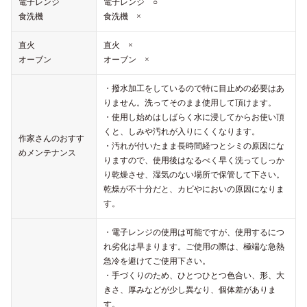
電子レンジ
電子レンジ ○
食洗機
食洗機 ×
直火
直火 ×
オーブン
オーブン ×
・撥水加工をしているので特に目止めの必要はあ
りません。洗ってそのまま使用して頂けます。
・使用し始めはしばらく水に浸してからお使い頂
くと、しみや汚れが入りにくくなります。
作家さんのおすす
・汚れが付いたまま長時間経つとシミの原因にな
めメンテナンス
りますので、使用後はなるべく早く洗ってしっか
り乾燥させ、湿気のない場所で保管して下さい。
乾燥が不十分だと、カビやにおいの原因になりま
す。
・電子レンジの使用は可能ですが、使用するにつ
れ劣化は早まります。ご使用の際は、極端な急熱
急冷を避けてご使用下さい。
・手づくりのため、ひとつひとつ色合い、形、大
きさ、厚みなどが少し異なり、個体差がありま
す。