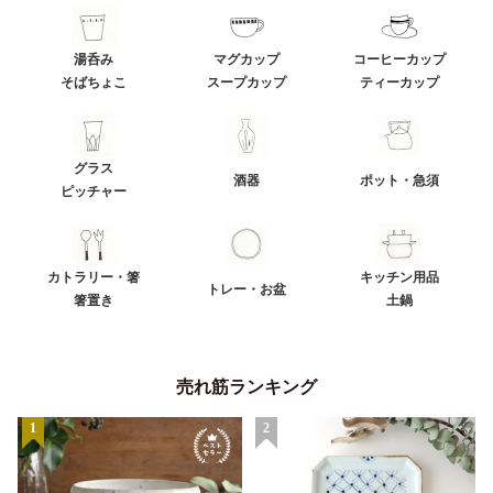
湯呑み
マグカップ
コーヒーカップ
そばちょこ
スープカップ
ティーカップ
グラス
酒器
ポット・急須
ピッチャー
カトラリー・箸
キッチン用品
トレー・お盆
箸置き
土鍋
売れ筋ランキング
1
2