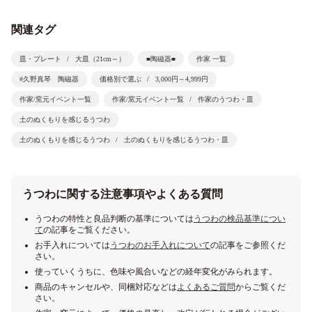
関連タグ
皿・プレート
大皿（21cm～）
■陶磁器■
作家 一覧
#久野真琴 陶磁器
価格別で選ぶ
3,000円～4,999円
作家/窯元イベント一覧
作家/窯元イベント一覧
作家のうつわ・皿
土のぬくもりを感じるうつわ
土のぬくもりを感じるうつわ
土のぬくもりを感じるうつわ・皿
うつわに関する注意事項やよくある質問
うつわの特性と良品判断の基準については
うつわの検品基準につい
て
の記事をご覧ください。
お手入れについては
うつわのお手入れについて
の記事をご参照くだ
さい。
使っていくうちに、色味や風合いなどの経年変化がみられます。
商品のキャンセルや、同梱対応などは
よくあるご質問
からご覧くだ
さい。