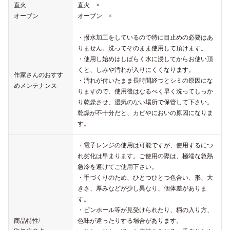
直火
直火 ×
オーブン
オーブン ×
・撥水加工をしているので特に目止めの必要はあ
りません。洗ってそのまま使用して頂けます。
・使用し始めはしばらく水に浸してからお使い頂
くと、しみや汚れが入りにくくなります。
作家さんのおすす
・汚れが付いたまま長時間経つとシミの原因にな
めメンテナンス
りますので、使用後はなるべく早く洗ってしっか
り乾燥させ、湿気のない場所で保管して下さい。
乾燥が不十分だと、カビやにおいの原因になりま
す。
・電子レンジの使用は可能ですが、使用するにつ
れ劣化は早まります。ご使用の際は、極端な急熱
急冷を避けてご使用下さい。
・手づくりのため、ひとつひとつ色合い、形、大
きさ、厚みなどが少し異なり、個体差がありま
す。
・ピンホール等が見受けられたり、柄の入り方、
商品特性/
色味が違ったりする場合があります。