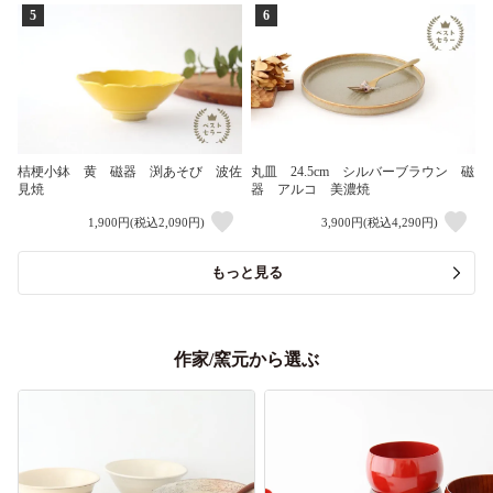
5
6
桔梗小鉢 黄 磁器 渕あそび 波佐
丸皿 24.5cm シルバーブラウン 磁
見焼
器 アルコ 美濃焼
1,900円(税込2,090円)
3,900円(税込4,290円)
もっと見る
作家/窯元から選ぶ