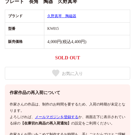
プレート 長角 陶器 久野真琴
ブランド
久野真琴 陶磁器
型番
KW015
販売価格
4,000円(税込4,400円)
SOLD OUT
お気に入り
作家作品の再入荷について
作家さんの作品は、制作のお時間を要するため、入荷の時期が未定とな
ります。
よろしければ、
メールマガジンを登録する
か、画面左下に表示されてい
る緑の
【在庫切れ商品の再入荷通知】
の設定をご利用ください。
作家さんが思いをこめて制作するお時間も、手しごとならではとご理解