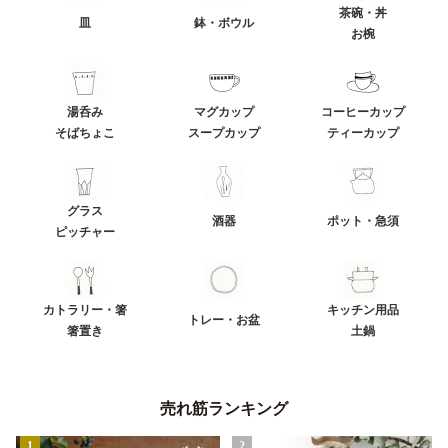
茶碗・丼
皿
鉢・ボウル
お椀
湯呑み
マグカップ
コーヒーカップ
そばちょこ
スープカップ
ティーカップ
グラス
酒器
ポット・急須
ピッチャー
カトラリー・箸
キッチン用品
トレー・お盆
箸置き
土鍋
売れ筋ランキング
1
2