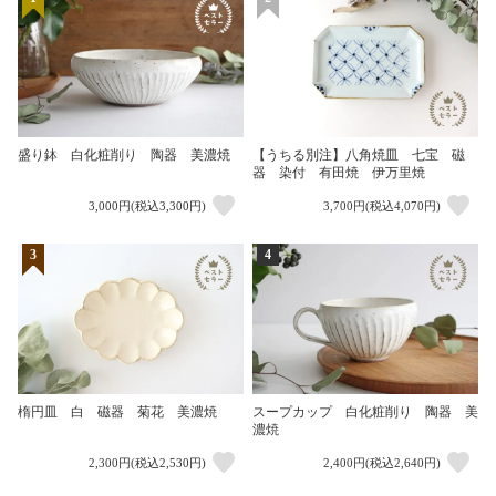
盛り鉢 白化粧削り 陶器 美濃焼
【うちる別注】八角焼皿 七宝 磁
器 染付 有田焼 伊万里焼
3,000円(税込3,300円)
3,700円(税込4,070円)
3
4
楕円皿 白 磁器 菊花 美濃焼
スープカップ 白化粧削り 陶器 美
濃焼
2,300円(税込2,530円)
2,400円(税込2,640円)