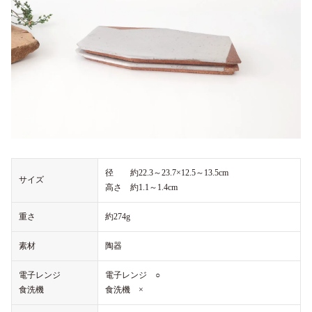
径 約22.3～23.7×12.5～13.5cm
サイズ
高さ 約1.1～1.4cm
重さ
約274g
素材
陶器
電子レンジ
電子レンジ ○
食洗機
食洗機 ×