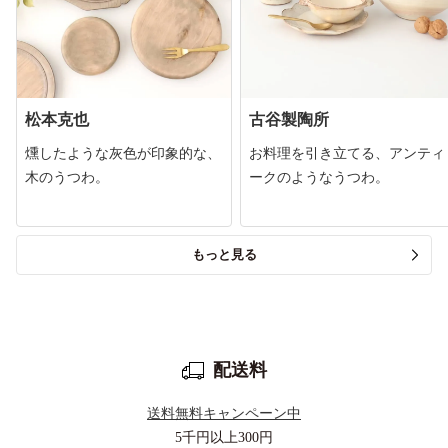
松本克也
古谷製陶所
燻したような灰色が印象的な、
お料理を引き立てる、アンティ
木のうつわ。
ークのようなうつわ。
もっと見る
配送料
送料無料キャンペーン中
5千円以上
300円