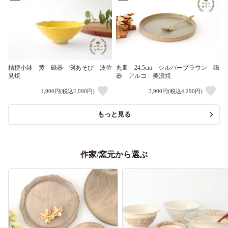
桔梗小鉢 黄 磁器 渕あそび 波佐
丸皿 24.5cm シルバーブラウン 磁
見焼
器 アルコ 美濃焼
1,900円(税込2,090円)
3,900円(税込4,290円)
もっと見る
作家/窯元から選ぶ