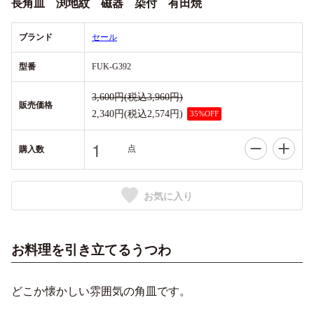
長角皿 渕地紋 磁器 染付 有田焼
ブランド
セール
型番
FUK-G392
3,600円(税込3,960円)
販売価格
2,340円(税込2,574円)
35%OFF
点
購入数
お気に入り
お料理を引き立てるうつわ
どこか懐かしい雰囲気の角皿です。