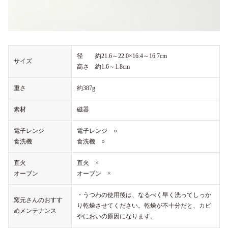
径 約21.6～22.0×16.4～16.7cm
サイズ
高さ 約1.6～1.8cm
重さ
約387g
素材
磁器
電子レンジ
電子レンジ ○
食洗機
食洗機 ○
直火
直火 ×
オーブン
オーブン ×
・うつわの使用後は、なるべく早く洗ってしっか
窯元さんのおすす
り乾燥させてください。乾燥が不十分だと、カビ
めメンテナンス
やにおいの原因になります。