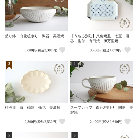
盛り鉢 白化粧削り 陶器 美濃焼
【うちる別注】八角焼皿 七宝 磁
器 染付 有田焼 伊万里焼
3,000円(税込3,300円)
3,700円(税込4,070円)
3
4
楕円皿 白 磁器 菊花 美濃焼
スープカップ 白化粧削り 陶器 美
濃焼
2,300円(税込2,530円)
2,400円(税込2,640円)
5
6