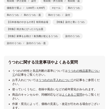
有田焼・伊万里焼
染付
有田焼・伊万里焼
有田焼・皿
価格別で選ぶ
3,000円～4,999円
#セール
和のうつわ
和のうつわ
和のうつわ・皿
和のうつわ
染付
【日本各地のやきもの市】有田焼会場
【特集】染付と青いうつわ
【特集】焼き魚にぴったりなお皿
【特集】家事をお助け！食洗機が使えるうつわ
染付のうつわ
染付のうつわ
染付のうつわ・皿
うつわに関する注意事項やよくある質問
うつわの特性と良品判断の基準については
うつわの検品基準につい
て
の記事をご覧ください。
お手入れについては
うつわのお手入れについて
の記事をご参照くだ
さい。
使っていくうちに、色味や風合いなどの経年変化がみられます。
商品のキャンセルや、同梱対応などは
よくあるご質問
からご覧くだ
さい。
作家・窯元によって、価格の見直し・改定が行われる場合がござい
ます。