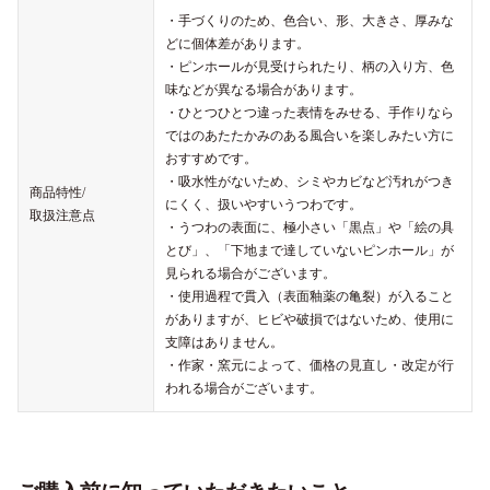
・手づくりのため、色合い、形、大きさ、厚みな
どに個体差があります。
・ピンホールが見受けられたり、柄の入り方、色
味などが異なる場合があります。
・ひとつひとつ違った表情をみせる、手作りなら
ではのあたたかみのある風合いを楽しみたい方に
おすすめです。
・吸水性がないため、シミやカビなど汚れがつき
商品特性/
にくく、扱いやすいうつわです。
取扱注意点
・うつわの表面に、極小さい「黒点」や「絵の具
とび」、「下地まで達していないピンホール」が
見られる場合がございます。
・使用過程で貫入（表面釉薬の亀裂）が入ること
がありますが、ヒビや破損ではないため、使用に
支障はありません。
・作家・窯元によって、価格の見直し・改定が行
われる場合がございます。