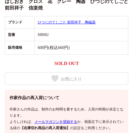
はしおき クロス 花 グレー 陶器 ひつじのてしごと
前田祥子 信楽焼
ブランド
ひつじのてしごと 前田祥子 陶磁器
型番
MB002
販売価格
600円(税込660円)
SOLD OUT
お気に入り
作家作品の再入荷について
作家さんの作品は、制作のお時間を要するため、入荷の時期が未定とな
ります。
よろしければ、
メールマガジンを登録する
か、画面左下に表示されてい
る緑の
【在庫切れ商品の再入荷通知】
の設定をご利用ください。