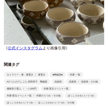
《
公式インスタグラム
より画像引用》
関連タグ
カトラリー・箸・箸置き
箸置き
■陶磁器■
作家 一覧
#ひつじのてしごと 前田祥子 陶磁器
信楽焼
信楽焼
信楽焼・その他
価格別で選ぶ
～1,000円
作家/窯元イベント一覧
作家/窯元イベント一覧
作家のうつわ・その他
ほっこりかわいいうつわ
ほっこりかわいいうつわ
ほっこりかわいいうつわ・その他