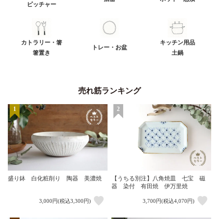
ピッチャー
カトラリー・箸
キッチン用品
トレー・お盆
箸置き
土鍋
売れ筋ランキング
1
2
盛り鉢 白化粧削り 陶器 美濃焼
【うちる別注】八角焼皿 七宝 磁
器 染付 有田焼 伊万里焼
3,000円(税込3,300円)
3,700円(税込4,070円)