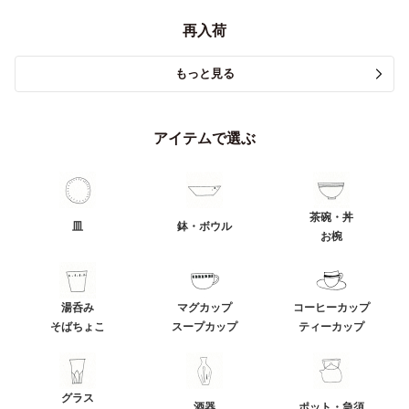
再入荷
もっと見る
アイテムで選ぶ
茶碗・丼
皿
鉢・ボウル
お椀
湯呑み
マグカップ
コーヒーカップ
そばちょこ
スープカップ
ティーカップ
グラス
酒器
ポット・急須