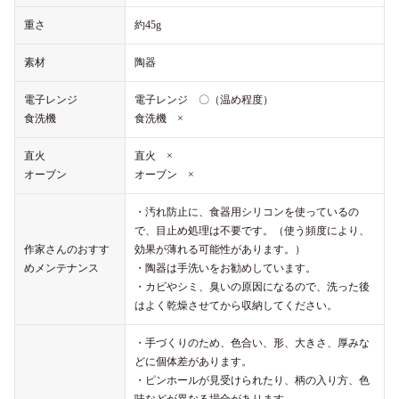
重さ
約45g
素材
陶器
電子レンジ
電子レンジ 〇（温め程度）
食洗機
食洗機 ×
直火
直火 ×
オーブン
オーブン ×
・汚れ防止に、食器用シリコンを使っているの
で、目止め処理は不要です。（使う頻度により、
作家さんのおすす
効果が薄れる可能性があります。）
めメンテナンス
・陶器は手洗いをお勧めしています。
・カビやシミ、臭いの原因になるので、洗った後
はよく乾燥させてから収納してください。
・手づくりのため、色合い、形、大きさ、厚みな
どに個体差があります。
・ピンホールが見受けられたり、柄の入り方、色