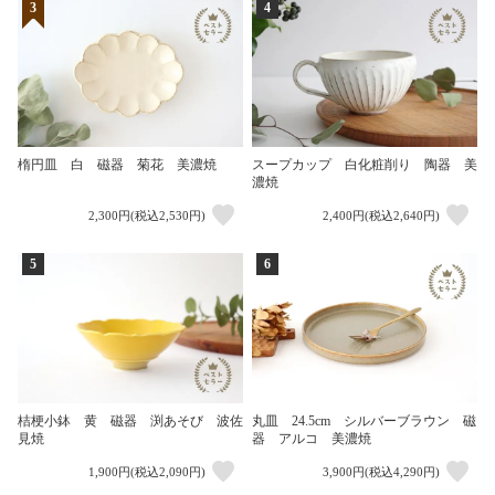
3
4
楕円皿 白 磁器 菊花 美濃焼
スープカップ 白化粧削り 陶器 美
濃焼
2,300円(税込2,530円)
2,400円(税込2,640円)
5
6
桔梗小鉢 黄 磁器 渕あそび 波佐
丸皿 24.5cm シルバーブラウン 磁
見焼
器 アルコ 美濃焼
1,900円(税込2,090円)
3,900円(税込4,290円)