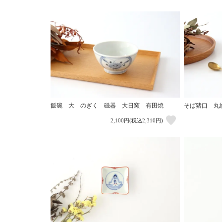
飯碗 大 のぎく 磁器 大日窯 有田焼
そば猪口 丸
2,100円(税込2,310円)