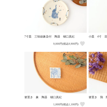
7寸皿 三味線象染付 陶器 樋口真紀
小皿 4寸 
9,000円(税込9,900円)
箸置き 象 陶器 樋口真紀
箸置き 鶏 
1,000円(税込1,100円)