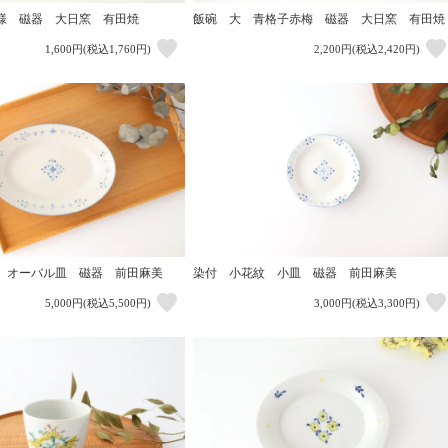
様 磁器 大日窯 有田焼
飯碗 大 青格子赤梅 磁器 大日窯 有田焼
1,600円(税込1,760円)
2,200円(税込2,420円)
 オーバル皿 磁器 前田麻美
染付 小花紋 小皿 磁器 前田麻美
5,000円(税込5,500円)
3,000円(税込3,300円)