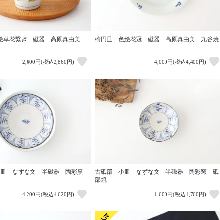
絵草花繋ぎ 磁器 高原真由美
楕円皿 色絵花冠 磁器 高原真由美 九谷焼
2,600円(税込2,860円)
4,000円(税込4,400円)
深皿 なずな文 半磁器 陶彩窯
古砥部 小皿 なずな文 半磁器 陶彩窯 砥
部焼
4,200円(税込4,620円)
1,600円(税込1,760円)