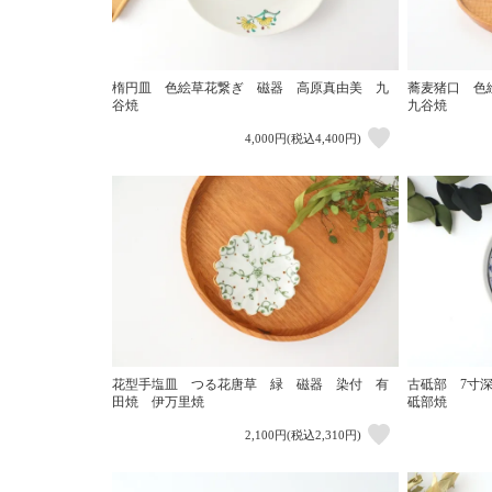
楕円皿 色絵草花繋ぎ 磁器 高原真由美 九
蕎麦猪口 色
谷焼
九谷焼
4,000円(税込4,400円)
花型手塩皿 つる花唐草 緑 磁器 染付 有
古砥部 7寸
田焼 伊万里焼
砥部焼
2,100円(税込2,310円)