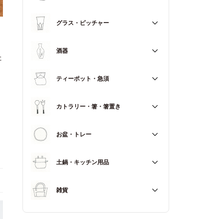
マグカップ
すべて
グラス・ピッチャー
スープカップ
すべて
酒器
た
すべて
ティーポット・急須
徳利（とっくり）
すべて
カトラリー・箸・箸置き
お猪口（おちょこ）
その他
すべて
お盆・トレー
カトラリー
すべて
土鍋・キッチン用品
箸
箸置き
すべて
雑貨
土鍋
すべて