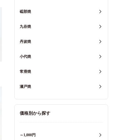
砥部焼
九谷焼
丹波焼
小代焼
常滑焼
瀬戸焼
価格別から探す
～1,000円