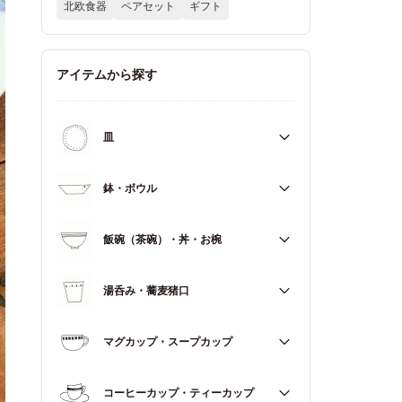
北欧食器
ペアセット
ギフト
アイテムから探す
皿
すべて
鉢・ボウル
大皿（21cm～）
すべて
飯碗（茶碗）・丼・お椀
取皿・中皿（15～20cm）
大鉢（18cm～）
豆皿・小皿（～14cm）
すべて
湯呑み・蕎麦猪口
中鉢（13～17cm）
角皿
飯碗（茶碗）
小鉢（～12cm）
すべて
マグカップ・スープカップ
丼（どんぶり）
蓋もの
湯呑み
お椀
すべて
コーヒーカップ・ティーカップ
蕎麦猪口（そばちょこ）