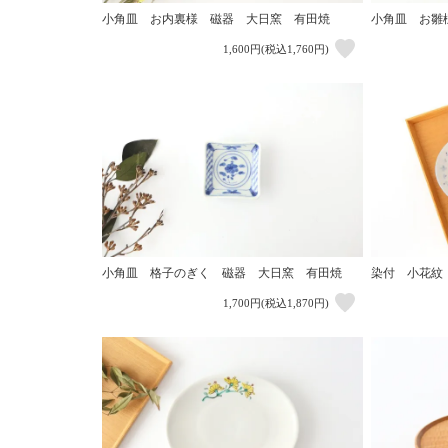
小角皿 お内裏様 磁器 大日窯 有田焼
小角皿 お雛
1,600円(税込1,760円)
小角皿 格子のぎく 磁器 大日窯 有田焼
染付 小花紋
1,700円(税込1,870円)