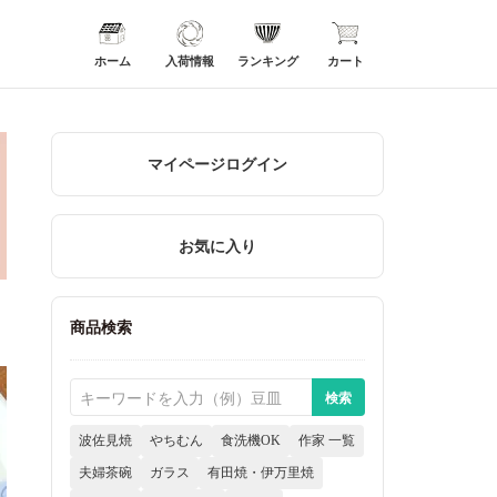
ホーム
入荷情報
ランキング
カート
マイページログイン
お気に入り
商品検索
波佐見焼
やちむん
食洗機OK
作家 一覧
夫婦茶碗
ガラス
有田焼・伊万里焼