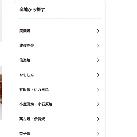
キッチン用品
産地から探す
重箱・弁当箱
美濃焼
波佐見焼
信楽焼
やちむん
有田焼・伊万里焼
小鹿田焼・小石原焼
萬古焼・伊賀焼
益子焼