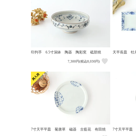
印判手 6.5寸深鉢 陶器 陶彩窯 砥部焼
天平長皿 牡
7,300円(税込8,030円)
7寸天平平皿 菊唐草 磁器 古藍花 有田焼
7寸天平平皿