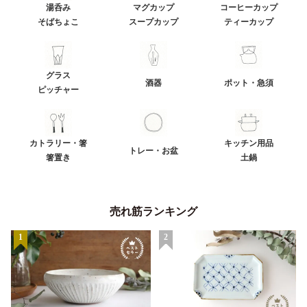
湯呑み
マグカップ
コーヒーカップ
そばちょこ
スープカップ
ティーカップ
グラス
酒器
ポット・急須
ピッチャー
カトラリー・箸
キッチン用品
トレー・お盆
箸置き
土鍋
売れ筋ランキング
1
2