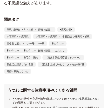
る不思議な魅力があります。
関連タグ
茶碗（飯碗）・丼・お椀
茶碗（飯碗）
■窯元の器■
小石原焼・小鹿田焼
小石原焼・小鹿田焼
小石原焼/小鹿田焼・飯碗
価格別で選ぶ
2,000円～2,999円
和のうつわ
和のうつわ
和のうつわ・飯碗（茶碗）、どんぶり
和のうつわ
刷毛目・飛鉋
【特集】新生活応援キャンペーン
新生活に新調したい食器
【特集】土鍋で味わう、あったか鍋料理
民藝・民陶のうつわ
うつわに関する注意事項やよくある質問
うつわの特性と良品判断の基準については
うつわの検品基準につい
て
の記事をご覧ください。