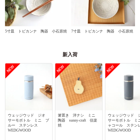
5寸皿 トビカンナ 陶器 小石原焼
7寸皿 トビカンナ 陶器 小石原焼
新入荷
ウェッジウッド ジオ
箸置き 洋ナシ ミニ
ウェッジウッド
サーモボトル ミニ ブ
陶器 sunny-craft 信楽
サーモボトル ミ
ルー ステンレス
焼
ャコール ステ
WEDGWOOD
WEDGWOOD