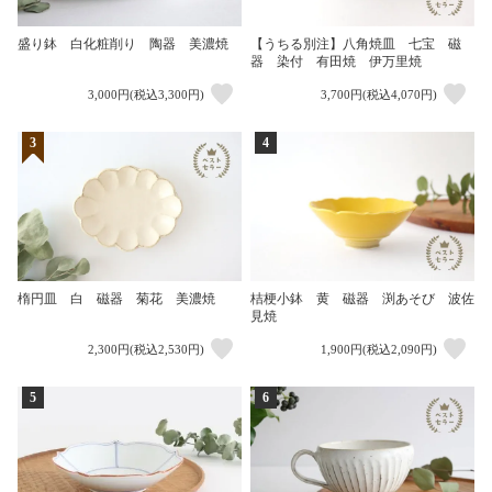
盛り鉢 白化粧削り 陶器 美濃焼
【うちる別注】八角焼皿 七宝 磁
器 染付 有田焼 伊万里焼
3,000円(税込3,300円)
3,700円(税込4,070円)
3
4
楕円皿 白 磁器 菊花 美濃焼
桔梗小鉢 黄 磁器 渕あそび 波佐
見焼
2,300円(税込2,530円)
1,900円(税込2,090円)
5
6