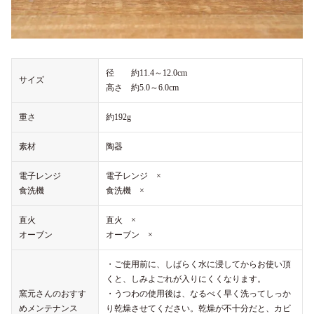
径 約11.4～12.0cm
サイズ
高さ 約5.0～6.0cm
重さ
約192g
素材
陶器
電子レンジ
電子レンジ ×
食洗機
食洗機 ×
直火
直火 ×
オーブン
オーブン ×
・ご使用前に、しばらく水に浸してからお使い頂
くと、しみよごれが入りにくくなります。
窯元さんのおすす
・うつわの使用後は、なるべく早く洗ってしっか
めメンテナンス
り乾燥させてください。乾燥が不十分だと、カビ