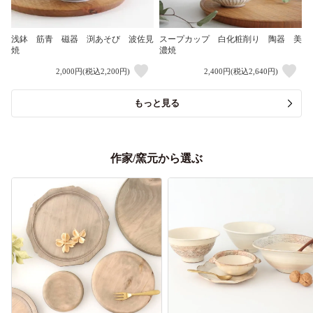
浅鉢 筋青 磁器 渕あそび 波佐見
スープカップ 白化粧削り 陶器 美
焼
濃焼
2,000円(税込2,200円)
2,400円(税込2,640円)
もっと見る
作家/窯元から選ぶ