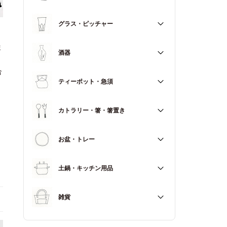
マグカップ
すべて
グラス・ピッチャー
スープカップ
ま
すべて
酒器
合
すべて
ティーポット・急須
徳利（とっくり）
すべて
カトラリー・箸・箸置き
お猪口（おちょこ）
その他
すべて
お盆・トレー
カトラリー
すべて
土鍋・キッチン用品
箸
箸置き
すべて
雑貨
土鍋
すべて