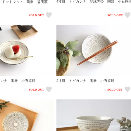
4寸皿 トビカンナ 飴縁内掛 陶器 小石原
 ドットマット 陶器 翁明窯
焼
SOLD OUT
SOLD OUT
カンナ 陶器 小石原焼
5寸皿 トビカンナ 陶器 小石原焼
SOLD OUT
SOLD OUT