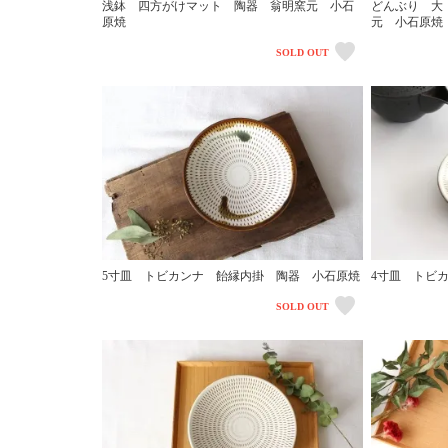
浅鉢 四方がけマット 陶器 翁明窯元 小石
どんぶり 大
原焼
元 小石原
SOLD OUT
5寸皿 トビカンナ 飴縁内掛 陶器 小石原焼
4寸皿 トビ
SOLD OUT