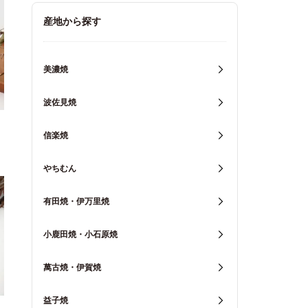
キッチン用品
産地から探す
重箱・弁当箱
美濃焼
波佐見焼
信楽焼
やちむん
有田焼・伊万里焼
小鹿田焼・小石原焼
萬古焼・伊賀焼
益子焼