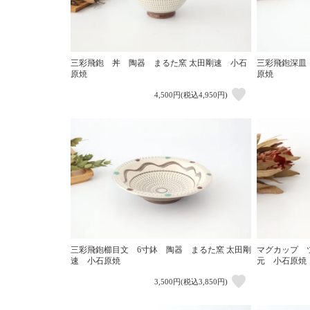
三彩飛鉋 丼 陶器 まるた窯 太田剛速 小石
三彩飛鉋深皿
原焼
原焼
4,500円(税込4,950円)
三彩飛鉋櫛目文 6寸鉢 陶器 まるた窯 太田剛
マグカップ 
速 小石原焼
元 小石原焼
3,500円(税込3,850円)