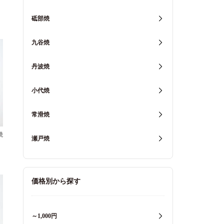
砥部焼
九谷焼
丹波焼
小代焼
常滑焼
焼
瀬戸焼
価格別から探す
～1,000円