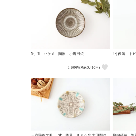
5寸皿 ハケメ 陶器 小鹿田焼
4寸飯碗 ト
3,100円(税込3,410円)
三彩飛鉋文皿 5寸 陶器 まるた窯 太田剛速
飛鉋麺鉢 陶