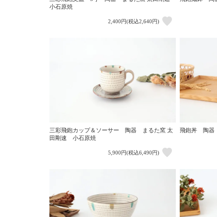
小石原焼
2,400円(税込2,640円)
三彩飛鉋カップ＆ソーサー 陶器 まるた窯 太
飛鉋丼 陶器
田剛速 小石原焼
5,900円(税込6,490円)