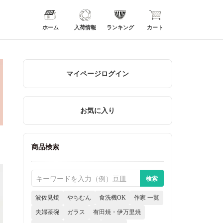
ホーム
入荷情報
ランキング
カート
マイページログイン
お気に入り
商品検索
波佐見焼
やちむん
食洗機OK
作家 一覧
夫婦茶碗
ガラス
有田焼・伊万里焼