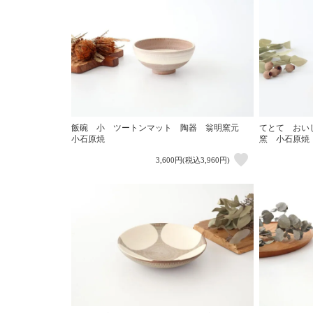
飯碗 小 ツートンマット 陶器 翁明窯元
てとて おい
小石原焼
窯 小石原焼
3,600円(税込3,960円)