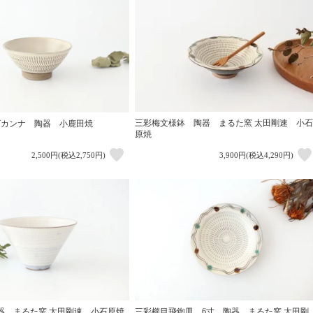
三彩梅文様鉢 陶器 まるた窯 太田剛速 小石
ビカンナ 陶器 小鹿田焼
原焼
2,500円(税込2,750円)
3,900円(税込4,290円)
器 まるた窯 太田剛速 小石原焼
三彩櫛目飛鉋皿 6寸 陶器 まるた窯 太田剛