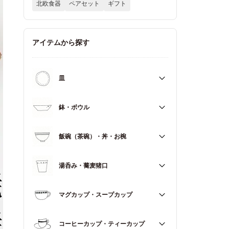
北欧食器
ペアセット
ギフト
アイテムから探す
皿
すべて
鉢・ボウル
大皿（21cm～）
すべて
飯碗（茶碗）・丼・お椀
取皿・中皿（15～20cm）
大鉢（18cm～）
豆皿・小皿（～14cm）
すべて
湯呑み・蕎麦猪口
中鉢（13～17cm）
角皿
飯碗（茶碗）
小鉢（～12cm）
すべて
マグカップ・スープカップ
丼（どんぶり）
蓋もの
湯呑み
お椀
すべて
コーヒーカップ・ティーカップ
蕎麦猪口（そばちょこ）