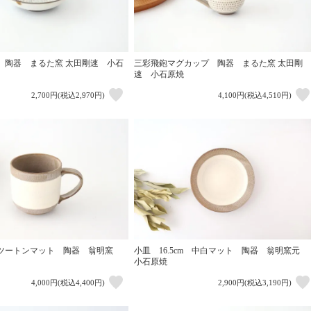
 陶器 まるた窯 太田剛速 小石
三彩飛鉋マグカップ 陶器 まるた窯 太田剛
速 小石原焼
2,700円(税込2,970円)
4,100円(税込4,510円)
ツートンマット 陶器 翁明窯
小皿 16.5cm 中白マット 陶器 翁明窯元
小石原焼
4,000円(税込4,400円)
2,900円(税込3,190円)