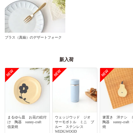
ブラス（真鍮）のデザートフォーク
新入荷
まるゆら皿 お花の絵付
ウェッジウッド ジオ
箸置き 洋ナシ
け 陶器 sunny-craft
サーモボトル ミニ ブ
陶器 sunny-craf
信楽焼
ルー ステンレス
焼
WEDGWOOD