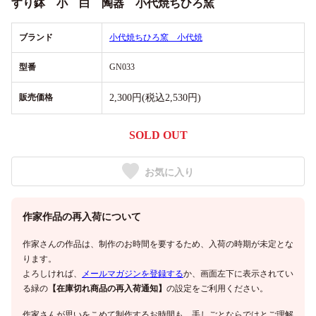
すり鉢 小 白 陶器 小代焼ちひろ窯
ブランド
小代焼ちひろ窯 小代焼
型番
GN033
販売価格
2,300円(税込2,530円)
SOLD OUT
お気に入り
作家作品の再入荷について
作家さんの作品は、制作のお時間を要するため、入荷の時期が未定とな
ります。
よろしければ、
メールマガジンを登録する
か、画面左下に表示されてい
る緑の
【在庫切れ商品の再入荷通知】
の設定をご利用ください。
作家さんが思いをこめて制作するお時間も、手しごとならではとご理解