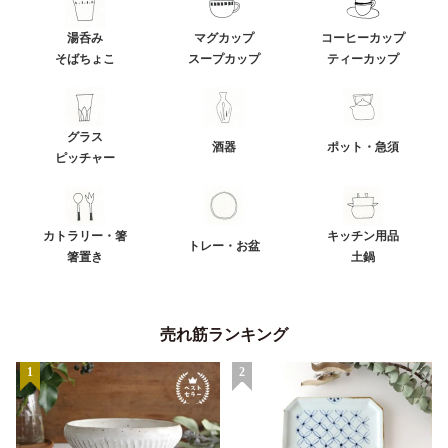
湯呑み
マグカップ
コーヒーカップ
そばちょこ
スープカップ
ティーカップ
グラス
酒器
ポット・急須
ピッチャー
カトラリー・箸
キッチン用品
トレー・お盆
箸置き
土鍋
売れ筋ランキング
1
2