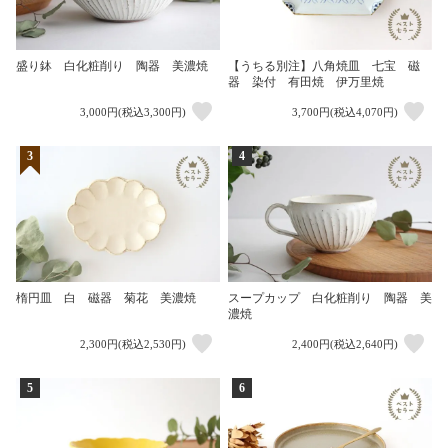
盛り鉢 白化粧削り 陶器 美濃焼
【うちる別注】八角焼皿 七宝 磁
器 染付 有田焼 伊万里焼
3,000円(税込3,300円)
3,700円(税込4,070円)
3
4
楕円皿 白 磁器 菊花 美濃焼
スープカップ 白化粧削り 陶器 美
濃焼
2,300円(税込2,530円)
2,400円(税込2,640円)
5
6