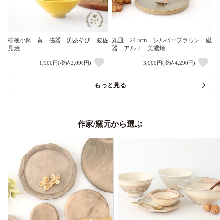
桔梗小鉢 黄 磁器 渕あそび 波佐
丸皿 24.5cm シルバーブラウン 磁
見焼
器 アルコ 美濃焼
1,900円(税込2,090円)
3,900円(税込4,290円)
もっと見る
作家/窯元から選ぶ