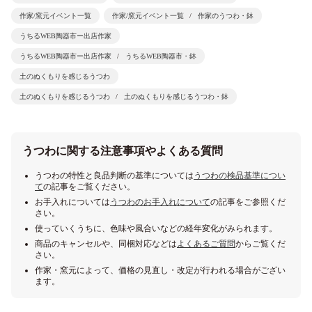
作家/窯元イベント一覧
作家/窯元イベント一覧
作家のうつわ・鉢
うちるWEB陶器市ー出店作家
うちるWEB陶器市ー出店作家
うちるWEB陶器市・鉢
土のぬくもりを感じるうつわ
土のぬくもりを感じるうつわ
土のぬくもりを感じるうつわ・鉢
うつわに関する注意事項やよくある質問
うつわの特性と良品判断の基準については
うつわの検品基準につい
て
の記事をご覧ください。
お手入れについては
うつわのお手入れについて
の記事をご参照くだ
さい。
使っていくうちに、色味や風合いなどの経年変化がみられます。
商品のキャンセルや、同梱対応などは
よくあるご質問
からご覧くだ
さい。
作家・窯元によって、価格の見直し・改定が行われる場合がござい
ます。