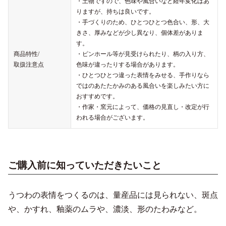
・土物ですので、色味や風合いなど経年変化はあ
りますが、持ちは良いです。
・手づくりのため、ひとつひとつ色合い、形、大
きさ、厚みなどが少し異なり、個体差がありま
す。
商品特性/
・ピンホール等が見受けられたり、柄の入り方、
取扱注意点
色味が違ったりする場合があります。
・ひとつひとつ違った表情をみせる、手作りなら
ではのあたたかみのある風合いを楽しみたい方に
おすすめです。
・作家・窯元によって、価格の見直し・改定が行
われる場合がございます。
ご購入前に知っていただきたいこと
うつわの表情をつくるのは、量産品には見られない、斑点
や、かすれ、釉薬のムラや、濃淡、形のたわみなど。