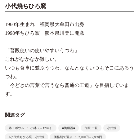
小代焼ちひろ窯
1960年生まれ 福岡県大牟田市出身
1998年ちひろ窯 熊本県川登に開窯
「普段使いの使いやすいうつわ」
これがなかなか難しい。
いつも食卓に並ぶうつわ。なんとなくいつもそこにあるう
つわ。
「今どきの言葉で言うなら普通の王道」を目指していま
す。
関連タグ
鉢・ボウル
小鉢（～12cm）
■陶磁器■
作家 一覧
小代焼
#小代焼ちひろ窯 小代焼
価格別で選ぶ
2,000円～2,999円