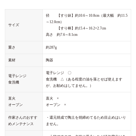
径 【すり鉢】約10.6～10.8cm（最大幅 約11.5
～12.0cm）
サイズ
【すり棒】約15.4～16.2×2.7cm
高さ 約7.6～8.1cm
重さ
約287g
素材
陶器
電子レンジ 〇
電子レンジ
食洗機 △（ある程度の油を落とせば使えます
食洗機
が、お勧めはしてません。）
直火
直火 ×
オーブン
オーブン ×
作家さんのおすす
・還元焼成で陶土を焼締めてるため目止めはいり
めメンテナンス
ません。