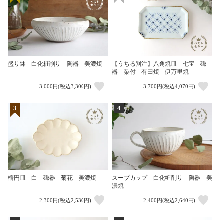
盛り鉢 白化粧削り 陶器 美濃焼
【うちる別注】八角焼皿 七宝 磁
器 染付 有田焼 伊万里焼
3,000円(税込3,300円)
3,700円(税込4,070円)
3
4
楕円皿 白 磁器 菊花 美濃焼
スープカップ 白化粧削り 陶器 美
濃焼
2,300円(税込2,530円)
2,400円(税込2,640円)