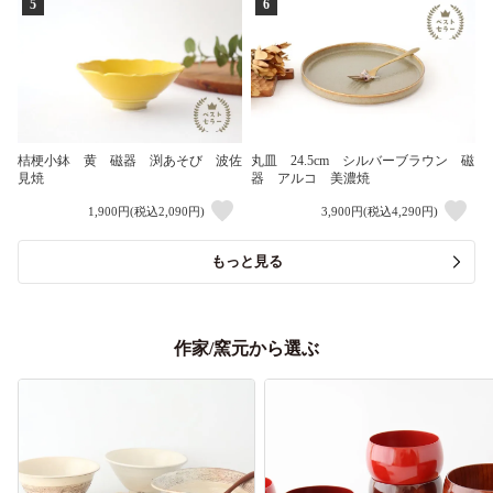
5
6
桔梗小鉢 黄 磁器 渕あそび 波佐
丸皿 24.5cm シルバーブラウン 磁
見焼
器 アルコ 美濃焼
1,900円(税込2,090円)
3,900円(税込4,290円)
もっと見る
作家/窯元から選ぶ