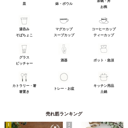
茶碗・丼
皿
鉢・ボウル
お椀
湯呑み
マグカップ
コーヒーカップ
そばちょこ
スープカップ
ティーカップ
グラス
酒器
ポット・急須
ピッチャー
カトラリー・箸
キッチン用品
トレー・お盆
箸置き
土鍋
売れ筋ランキング
1
2