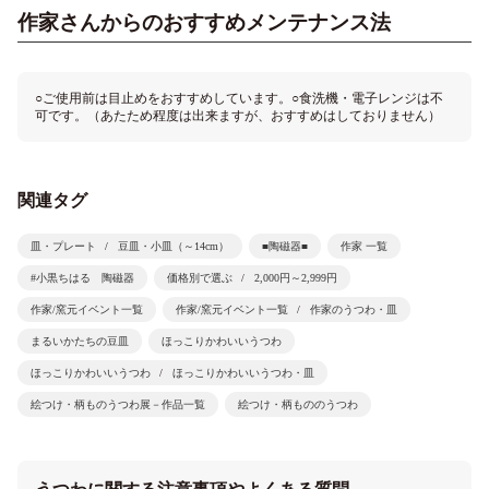
作家さんからのおすすめメンテナンス法
○ご使用前は目止めをおすすめしています。○食洗機・電子レンジは不
可です。（あたため程度は出来ますが、おすすめはしておりません）
関連タグ
皿・プレート
豆皿・小皿（～14cm）
■陶磁器■
作家 一覧
#小黒ちはる 陶磁器
価格別で選ぶ
2,000円～2,999円
作家/窯元イベント一覧
作家/窯元イベント一覧
作家のうつわ・皿
まるいかたちの豆皿
ほっこりかわいいうつわ
ほっこりかわいいうつわ
ほっこりかわいいうつわ・皿
絵つけ・柄ものうつわ展－作品一覧
絵つけ・柄もののうつわ