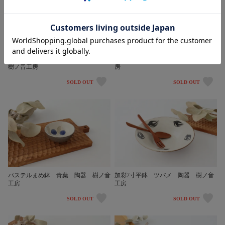
加彩7寸平鉢 ブルーベリー 陶器
パステルまめ鉢 黄 陶器 樹ノ音工
樹ノ音工房
房
SOLD OUT
SOLD OUT
パステルまめ鉢 青葉 陶器 樹ノ音
加彩7寸平鉢 ツバメ 陶器 樹ノ音
工房
工房
SOLD OUT
SOLD OUT