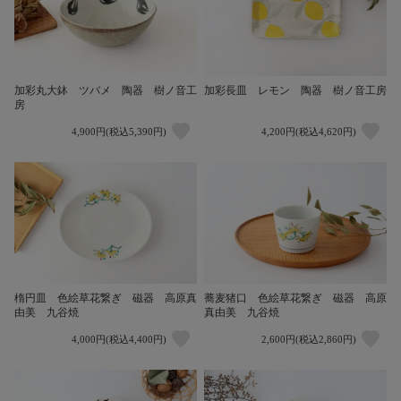
加彩丸大鉢 ツバメ 陶器 樹ノ音工
加彩長皿 レモン 陶器 樹ノ音工房
房
4,900円(税込5,390円)
4,200円(税込4,620円)
楕円皿 色絵草花繋ぎ 磁器 高原真
蕎麦猪口 色絵草花繋ぎ 磁器 高原
由美 九谷焼
真由美 九谷焼
4,000円(税込4,400円)
2,600円(税込2,860円)