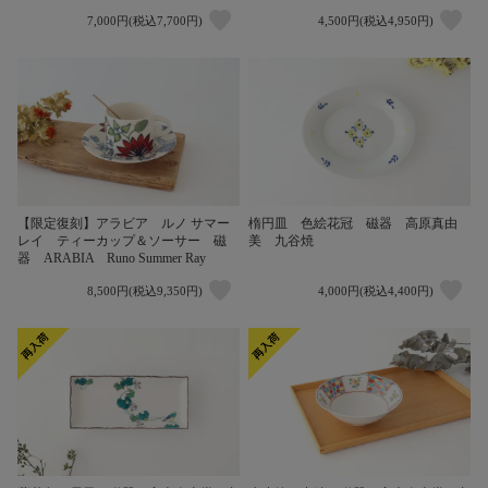
7,000円(税込7,700円)
4,500円(税込4,950円)
【限定復刻】アラビア ルノ サマー
楕円皿 色絵花冠 磁器 高原真由
レイ ティーカップ＆ソーサー 磁
美 九谷焼
器 ARABIA Runo Summer Ray
8,500円(税込9,350円)
4,000円(税込4,400円)