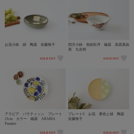
お花小鉢 緑 陶器 佐藤牧子
四方小鉢 色絵牡丹 磁器 高原真由
美 九谷焼
SOLD OUT
SOLD OUT
アラビア パラティッシ プレート
プレートS お花 黄色と緑 陶器
21cm カラー 磁器 ARABIA
佐藤牧子
Paratiisi
SOLD OUT
SOLD OUT