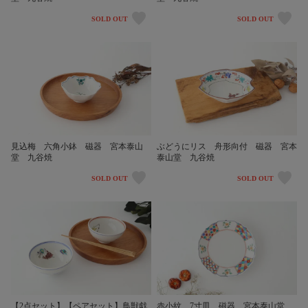
SOLD OUT
SOLD OUT
見込梅 六角小鉢 磁器 宮本泰山
ぶどうにリス 舟形向付 磁器 宮本
堂 九谷焼
泰山堂 九谷焼
SOLD OUT
SOLD OUT
【2点セット】【ペアセット】鳥獣戯
赤小紋 7寸皿 磁器 宮本泰山堂