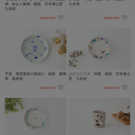
画 めおと飯碗 磁器 宮本泰山堂
九谷焼
九谷焼
SOLD OUT
SOLD OUT
平皿 南蛮渡来の貴婦人 磁器 森陶
ぶどうにリス 和皿 磁器 宮本泰山
房 砥部焼
堂 九谷焼
SOLD OUT
SOLD OUT