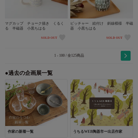
マグカップ チョーク描き くるく
ピッチャー 絵付け 斜線模様 半磁
る 半磁器 小黒ちはる
器 小黒ちはる
SOLD OUT
SOLD OUT
1 - 100 / 全125商品
●過去の企画展一覧
作家の新着一覧
うちるWEB陶器市ー出店作家