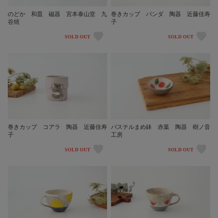
のどか 和皿 磁器 宮本泰山堂 九
巻きカップ パンダ 陶器 近藤佳寿
谷焼
子
SOLD OUT
SOLD OUT
巻きカップ コアラ 陶器 近藤佳寿
パステルまめ鉢 赤葉 陶器 樹ノ音
子
工房
SOLD OUT
SOLD OUT