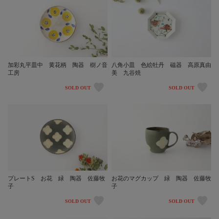
加彩丸平皿中 黄花柄 陶器 樹ノ音
八角小皿 色絵牡丹 磁器 高原真由
工房
美 九谷焼
SOLD OUT
SOLD OUT
プレートS お花 緑 陶器 佐藤牧
お花のマグカップ 緑 陶器 佐藤牧
子
子
SOLD OUT
SOLD OUT