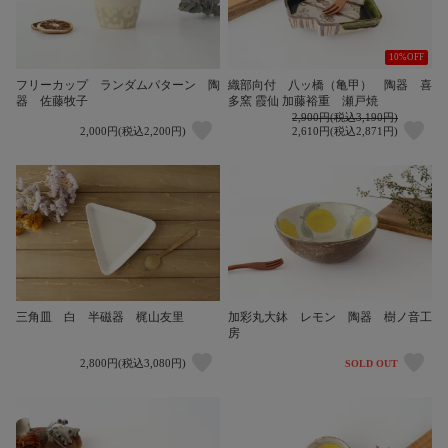
10%OFF
フリーカップ ランダムパターン 陶
織部向付 八ッ橋（亀甲） 陶器 喜
器 佐藤牧子
多窯 霞仙 加藤裕重 瀬戸焼
2,900円(税込3,190円)
2,000円(税込2,200円)
2,610円(税込2,871円)
三角皿 白 半磁器 梶山友里
加彩丸大鉢 レモン 陶器 樹ノ音工
房
2,800円(税込3,080円)
SOLD OUT