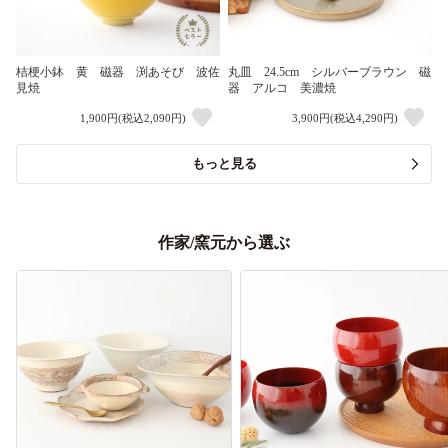
桔梗小鉢 黄 磁器 渕あそび 波佐
丸皿 24.5cm シルバーブラウン 磁
見焼
器 アルコ 美濃焼
1,900円(税込2,090円)
3,900円(税込4,290円)
もっと見る
作家/窯元から選ぶ