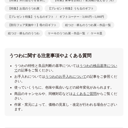
【特集】木の温もりを食卓に
【特集】家事をお助け！食洗機が使えるうつわ
【特集】お花のうつわ展
【プレゼント特集】うちるのギフト
【プレゼント特集】うちるのギフト
ギフトコーナー・3,001円～5,000円
【割引フェア実施中！】母の日ギフト
絵つけ・柄ものうつわ展－作品一覧
絵つけ・柄もののうつわ
ケーキのうつわ展－作品一覧
ケーキ皿
うつわに関する注意事項やよくある質問
うつわの特性と良品判断の基準については
うつわの検品基準につい
て
の記事をご覧ください。
お手入れについては
うつわのお手入れについて
の記事をご参照くだ
さい。
使っていくうちに、色味や風合いなどの経年変化がみられます。
商品のキャンセルや、同梱対応などは
よくあるご質問
からご覧くだ
さい。
作家・窯元によって、価格の見直し・改定が行われる場合がござい
ます。