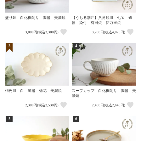
盛り鉢 白化粧削り 陶器 美濃焼
【うちる別注】八角焼皿 七宝 磁
器 染付 有田焼 伊万里焼
3,000円(税込3,300円)
3,700円(税込4,070円)
3
4
楕円皿 白 磁器 菊花 美濃焼
スープカップ 白化粧削り 陶器 美
濃焼
2,300円(税込2,530円)
2,400円(税込2,640円)
5
6