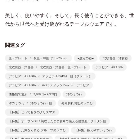
美しく、使いやすく、そして、長く使うことができる、世
代から世代へと受け継がれるテーブルウェアです。
関連タグ
皿・プレート
取皿・中皿（15～20cm）
■窯元の器■
北欧食器・洋食器
北欧食器・洋食器
北欧食器・洋食器 皿・プレート
アラビア ARABIA
アラビア ARABIA
アラビア ARABIA 皿（プレート）
アラビア ARABIA
#パラティッシ Paratiisi アラビア
価格別で選ぶ
3,000円～4,999円
洋のうつわ
洋のうつわ
洋のうつわ・皿
売り切れ間近のうつわ
【特集】とっておきのクリスマス
【特集】オーブンOK！調理したまま食卓で使える耐熱皿・グラタン皿
【特集】元気をくれる フルーツのうつわ
【特集】揃えやすいうつわ