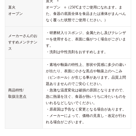
直火 ×
直火
オーブン ○（250℃までご使用になれます。ま
オーブン
た、食器の底面全体を食品または液体がまんべん
なく覆った状態でご使用ください。）
・研磨材入りスポンジ、金属たわし及びクレンザ
メーカーさんのお
ーを使用すると、表面に傷がつく場合がございま
すすめメンテナン
す。
ス
・洗剤は中性洗剤をおすすめします。
・素地や釉薬の特性上、形状や質感に多少の違い
が出たり、表面に小さな黒点や釉薬上のへこみ
（ピンホール）が生じる事があります。品質上問
題ありませんのでご安心ください。
商品特性/
・急激な温度変化は破損の原因となりますので、
取扱注意点
急に熱湯を注ぐ、食器が熱いうちに冷たいものを
いれるなどしないでください。
・原産国は予告なく変更となる場合があります。
・メーカーによって、価格の見直し・改定が行わ
れる場合がございます。