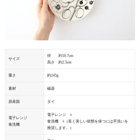
径 約16.7cm
サイズ
高さ 約2.5cm
重さ
約245g
素材
磁器
原産国
タイ
電子レンジ ○
電子レンジ
食洗機 ○（長く美しい状態を保つには手洗いを
食洗機
推奨します。）