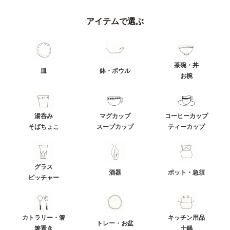
アイテムで選ぶ
茶碗・丼
皿
鉢・ボウル
お椀
湯呑み
マグカップ
コーヒーカップ
そばちょこ
スープカップ
ティーカップ
グラス
酒器
ポット・急須
ピッチャー
カトラリー・箸
キッチン用品
トレー・お盆
箸置き
土鍋