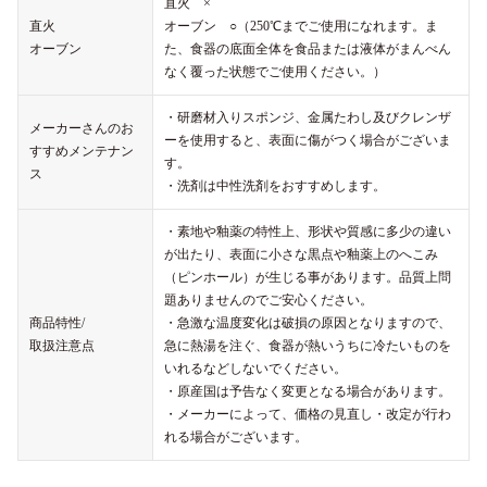
直火 ×
直火
オーブン ○（250℃までご使用になれます。ま
オーブン
た、食器の底面全体を食品または液体がまんべん
なく覆った状態でご使用ください。）
・研磨材入りスポンジ、金属たわし及びクレンザ
メーカーさんのお
ーを使用すると、表面に傷がつく場合がございま
すすめメンテナン
す。
ス
・洗剤は中性洗剤をおすすめします。
・素地や釉薬の特性上、形状や質感に多少の違い
が出たり、表面に小さな黒点や釉薬上のへこみ
（ピンホール）が生じる事があります。品質上問
題ありませんのでご安心ください。
商品特性/
・急激な温度変化は破損の原因となりますので、
取扱注意点
急に熱湯を注ぐ、食器が熱いうちに冷たいものを
いれるなどしないでください。
・原産国は予告なく変更となる場合があります。
・メーカーによって、価格の見直し・改定が行わ
れる場合がございます。