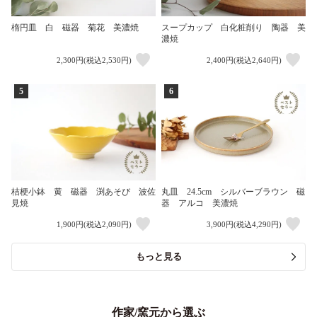
楕円皿 白 磁器 菊花 美濃焼
スープカップ 白化粧削り 陶器 美
濃焼
2,300円(税込2,530円)
2,400円(税込2,640円)
5
6
桔梗小鉢 黄 磁器 渕あそび 波佐
丸皿 24.5cm シルバーブラウン 磁
見焼
器 アルコ 美濃焼
1,900円(税込2,090円)
3,900円(税込4,290円)
もっと見る
作家/窯元から選ぶ