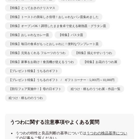
【特集】とっておきのクリスマス
【特集】トーストの美味しさ倍増！おしゃれなパン皿集めました
【特集】オーブンOK！調理したまま食卓で使える耐熱皿・グラタン皿
【特集】おしゃれなカレー皿
【特集】パスタ皿
【特集】毎日の食卓がもっとおしゃれに！便利なワンプレート皿
【特集】元気をくれる フルーツのうつわ
【特集】揃えやすいうつわ
【特集】家事をお助け！食洗機が使えるうつわ
【特集】お花のうつわ展
【プレゼント特集】うちるのギフト
【プレゼント特集】うちるのギフト
ギフトコーナー・5,001円～10,000円
【割引フェア実施中！】母の日ギフト
絵つけ・柄ものうつわ展－作品一覧
絵つけ・柄もののうつわ
うつわに関する注意事項やよくある質問
うつわの特性と良品判断の基準については
うつわの検品基準につい
て
の記事をご覧ください。