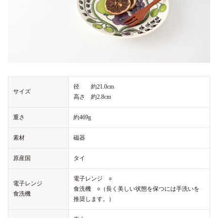
径 約21.0cm
サイズ
高さ 約2.8cm
重さ
約469g
素材
磁器
原産国
タイ
電子レンジ ○
電子レンジ
食洗機 ○（長く美しい状態を保つには手洗いを
食洗機
推奨します。）