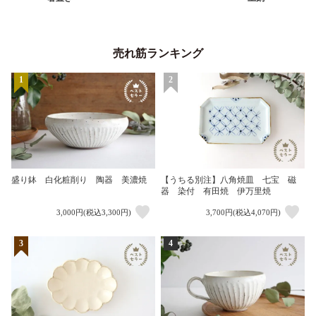
売れ筋ランキング
1
2
盛り鉢 白化粧削り 陶器 美濃焼
【うちる別注】八角焼皿 七宝 磁
器 染付 有田焼 伊万里焼
3,000円(税込3,300円)
3,700円(税込4,070円)
3
4