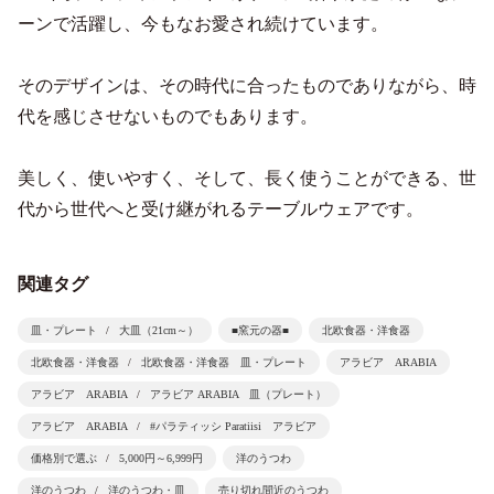
ーンで活躍し、今もなお愛され続けています。
そのデザインは、その時代に合ったものでありながら、時
代を感じさせないものでもあります。
美しく、使いやすく、そして、長く使うことができる、世
代から世代へと受け継がれるテーブルウェアです。
関連タグ
皿・プレート
大皿（21cm～）
■窯元の器■
北欧食器・洋食器
北欧食器・洋食器
北欧食器・洋食器 皿・プレート
アラビア ARABIA
アラビア ARABIA
アラビア ARABIA 皿（プレート）
アラビア ARABIA
#パラティッシ Paratiisi アラビア
価格別で選ぶ
5,000円～6,999円
洋のうつわ
洋のうつわ
洋のうつわ・皿
売り切れ間近のうつわ