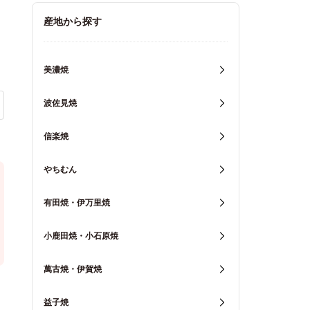
キッチン用品
産地から探す
重箱・弁当箱
美濃焼
波佐見焼
信楽焼
やちむん
有田焼・伊万里焼
小鹿田焼・小石原焼
萬古焼・伊賀焼
益子焼