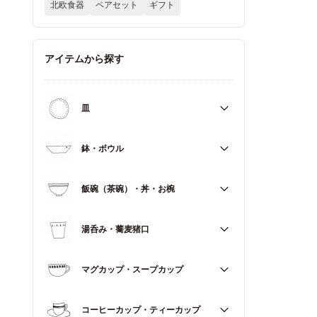
北欧食器
ペアセット
ギフト
アイテムから探す
皿
すべて
鉢・ボウル
大皿（21cm～）
すべて
飯碗（茶碗）・丼・お椀
取皿・中皿（15～20cm）
大鉢（18cm～）
豆皿・小皿（～14cm）
すべて
湯呑み・蕎麦猪口
中鉢（13～17cm）
角皿
飯碗（茶碗）
小鉢（～12cm）
すべて
マグカップ・スープカップ
丼（どんぶり）
蓋もの
湯呑み
お椀
すべて
コーヒーカップ・ティーカップ
蕎麦猪口（そばちょこ）