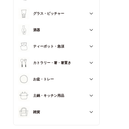
マグカップ
すべて
グラス・ピッチャー
スープカップ
すべて
酒器
すべて
ティーポット・急須
徳利（とっくり）
すべて
カトラリー・箸・箸置き
お猪口（おちょこ）
その他
すべて
お盆・トレー
カトラリー
すべて
土鍋・キッチン用品
箸
箸置き
すべて
雑貨
土鍋
すべて