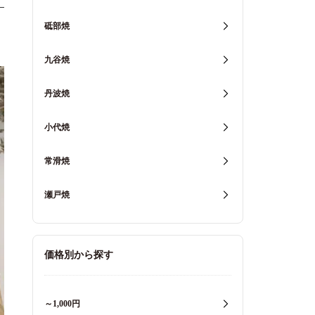
砥部焼
九谷焼
丹波焼
小代焼
常滑焼
瀬戸焼
価格別から探す
～1,000円