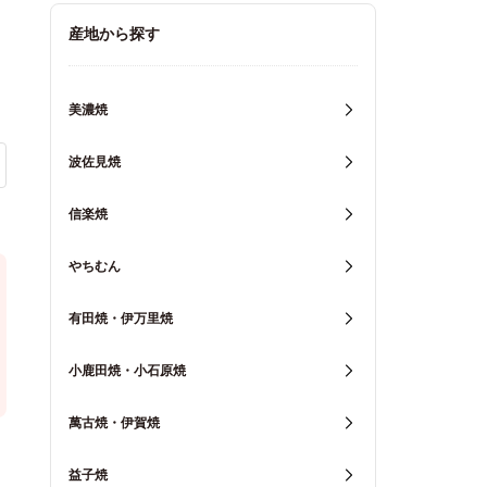
キッチン用品
産地から探す
重箱・弁当箱
美濃焼
波佐見焼
信楽焼
やちむん
有田焼・伊万里焼
小鹿田焼・小石原焼
萬古焼・伊賀焼
益子焼