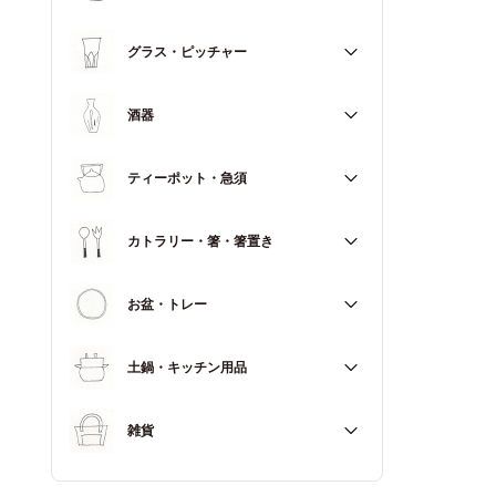
マグカップ
すべて
グラス・ピッチャー
スープカップ
すべて
酒器
すべて
ティーポット・急須
徳利（とっくり）
すべて
カトラリー・箸・箸置き
お猪口（おちょこ）
その他
すべて
お盆・トレー
カトラリー
すべて
土鍋・キッチン用品
箸
箸置き
すべて
雑貨
土鍋
すべて