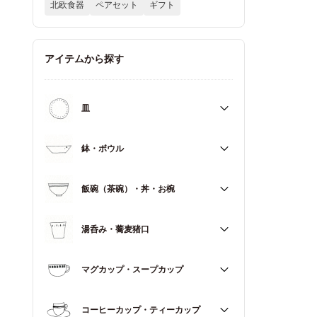
北欧食器
ペアセット
ギフト
アイテムから探す
皿
すべて
鉢・ボウル
大皿（21cm～）
すべて
飯碗（茶碗）・丼・お椀
取皿・中皿（15～20cm）
大鉢（18cm～）
豆皿・小皿（～14cm）
すべて
湯呑み・蕎麦猪口
中鉢（13～17cm）
角皿
飯碗（茶碗）
小鉢（～12cm）
すべて
マグカップ・スープカップ
丼（どんぶり）
蓋もの
湯呑み
お椀
すべて
コーヒーカップ・ティーカップ
蕎麦猪口（そばちょこ）