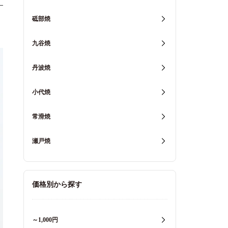
砥部焼
九谷焼
丹波焼
小代焼
常滑焼
瀬戸焼
価格別から探す
～1,000円