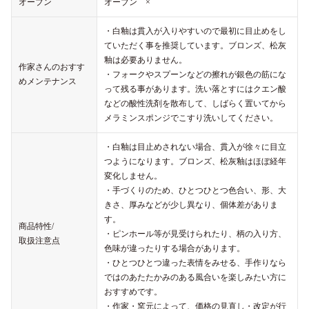
オーブン
オーブン ×
・白釉は貫入が入りやすいので最初に目止めをし
ていただく事を推奨しています。ブロンズ、松灰
釉は必要ありません。
作家さんのおすす
・フォークやスプーンなどの擦れが銀色の筋にな
めメンテナンス
って残る事があります。洗い落とすにはクエン酸
などの酸性洗剤を散布して、しばらく置いてから
メラミンスポンジでこすり洗いしてください。
・白釉は目止めされない場合、貫入が徐々に目立
つようになります。ブロンズ、松灰釉はほぼ経年
変化しません。
・手づくりのため、ひとつひとつ色合い、形、大
きさ、厚みなどが少し異なり、個体差がありま
す。
商品特性/
・ピンホール等が見受けられたり、柄の入り方、
取扱注意点
色味が違ったりする場合があります。
・ひとつひとつ違った表情をみせる、手作りなら
ではのあたたかみのある風合いを楽しみたい方に
おすすめです。
・作家・窯元によって、価格の見直し・改定が行