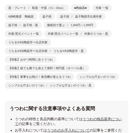
皿・プレート
取皿・中皿（15～20cm）
■陶磁器■
作家 一覧
#姉崎雅彦 陶磁器
益子焼
益子焼
益子陶器市出展作家
益子焼
益子焼・皿
価格別で選ぶ
1,000円～1,999円
作家/窯元イベント一覧
作家/窯元イベント一覧
作家のうつわ・皿
うちるWEB陶器市ー出店作家
うちるWEB陶器市ー出店作家
うちるWEB陶器市・皿
【特集】おやつ時間に合ううつわ
【特集】縦でも横でも使えて便利！楕円皿（オーバル皿）
【特集】家事をお助け！食洗機が使えるうつわ
シンプルな佇まいのうつわ
シンプルな佇まいのうつわ
シンプルな佇まいのうつわ・皿
うつわに関する注意事項やよくある質問
うつわの特性と良品判断の基準については
うつわの検品基準につい
て
の記事をご覧ください。
お手入れについては
うつわのお手入れについて
の記事をご参照くだ