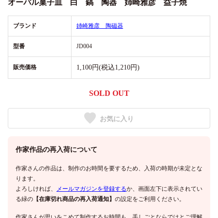
オーバル菓子皿 白 鎬 陶器 姉崎雅彦 益子焼
ブランド
姉崎雅彦 陶磁器
型番
JD004
販売価格
1,100円(税込1,210円)
SOLD OUT
お気に入り
作家作品の再入荷について
作家さんの作品は、制作のお時間を要するため、入荷の時期が未定とな
ります。
よろしければ、
メールマガジンを登録する
か、画面左下に表示されてい
る緑の
【在庫切れ商品の再入荷通知】
の設定をご利用ください。
作家さんが思いをこめて制作するお時間も、手しごとならではとご理解