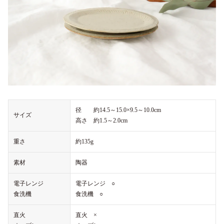
径 約14.5～15.0×9.5～10.0cm
サイズ
高さ 約1.5～2.0cm
重さ
約135g
素材
陶器
電子レンジ
電子レンジ ○
食洗機
食洗機 ○
直火
直火 ×