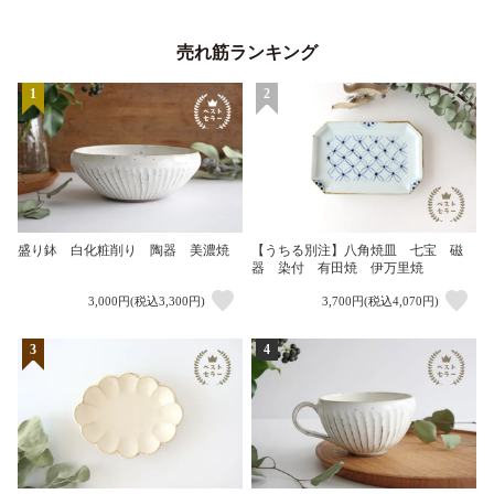
売れ筋ランキング
1
2
盛り鉢 白化粧削り 陶器 美濃焼
【うちる別注】八角焼皿 七宝 磁
器 染付 有田焼 伊万里焼
3,000円(税込3,300円)
3,700円(税込4,070円)
3
4