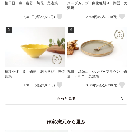
楕円皿 白 磁器 菊花 美濃焼
スープカップ 白化粧削り 陶器 美
濃焼
2,300円(税込2,530円)
2,400円(税込2,640円)
5
6
桔梗小鉢 黄 磁器 渕あそび 波佐
丸皿 24.5cm シルバーブラウン 磁
見焼
器 アルコ 美濃焼
1,900円(税込2,090円)
3,900円(税込4,290円)
もっと見る
作家/窯元から選ぶ