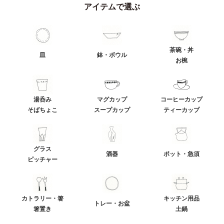
アイテムで選ぶ
茶碗・丼
皿
鉢・ボウル
お椀
湯呑み
マグカップ
コーヒーカップ
そばちょこ
スープカップ
ティーカップ
グラス
酒器
ポット・急須
ピッチャー
カトラリー・箸
キッチン用品
トレー・お盆
箸置き
土鍋