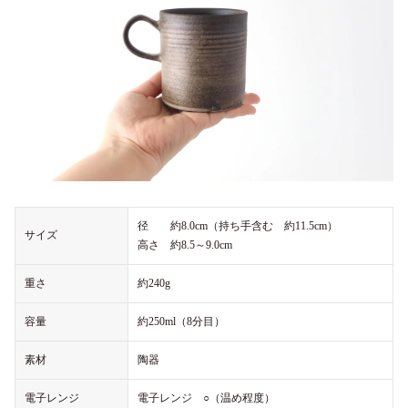
径 約8.0cm（持ち手含む 約11.5cm）
サイズ
高さ 約8.5～9.0cm
重さ
約240g
容量
約250ml（8分目）
素材
陶器
電子レンジ
電子レンジ ○（温め程度）