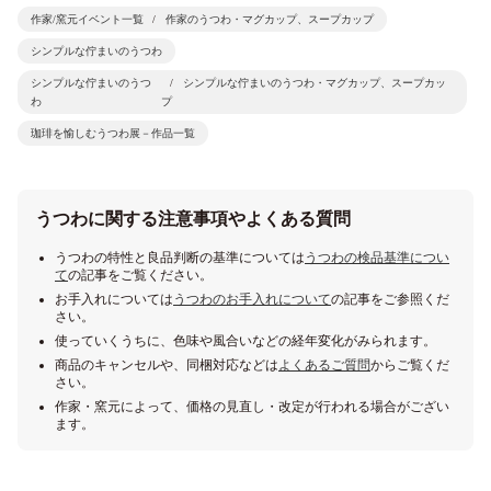
作家/窯元イベント一覧
作家のうつわ・マグカップ、スープカップ
シンプルな佇まいのうつわ
シンプルな佇まいのうつ
シンプルな佇まいのうつわ・マグカップ、スープカッ
わ
プ
珈琲を愉しむうつわ展－作品一覧
うつわに関する注意事項やよくある質問
うつわの特性と良品判断の基準については
うつわの検品基準につい
て
の記事をご覧ください。
お手入れについては
うつわのお手入れについて
の記事をご参照くだ
さい。
使っていくうちに、色味や風合いなどの経年変化がみられます。
商品のキャンセルや、同梱対応などは
よくあるご質問
からご覧くだ
さい。
作家・窯元によって、価格の見直し・改定が行われる場合がござい
ます。