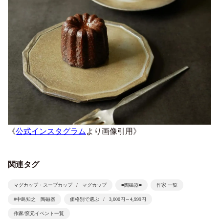
《
公式インスタグラム
より画像引用》
関連タグ
マグカップ・スープカップ
マグカップ
■陶磁器■
作家 一覧
#中島知之 陶磁器
価格別で選ぶ
3,000円～4,999円
作家/窯元イベント一覧