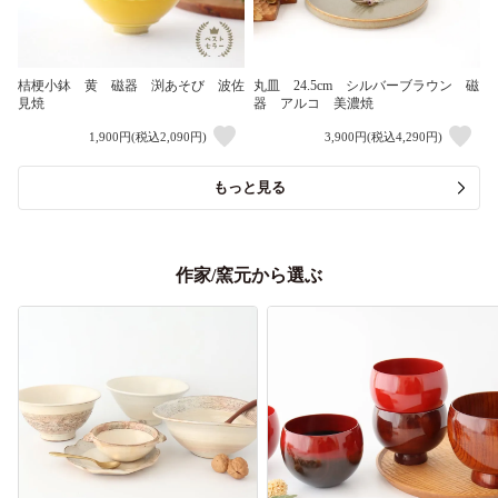
桔梗小鉢 黄 磁器 渕あそび 波佐
丸皿 24.5cm シルバーブラウン 磁
見焼
器 アルコ 美濃焼
1,900円(税込2,090円)
3,900円(税込4,290円)
もっと見る
作家/窯元から選ぶ