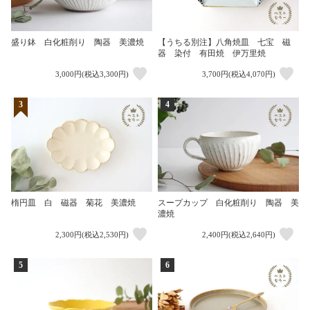
盛り鉢 白化粧削り 陶器 美濃焼
【うちる別注】八角焼皿 七宝 磁
器 染付 有田焼 伊万里焼
3,000円(税込3,300円)
3,700円(税込4,070円)
3
4
楕円皿 白 磁器 菊花 美濃焼
スープカップ 白化粧削り 陶器 美
濃焼
2,300円(税込2,530円)
2,400円(税込2,640円)
5
6