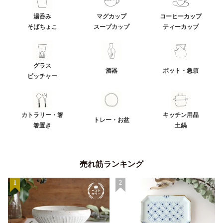
湯呑み
マグカップ
コーヒーカップ
そばちょこ
スープカップ
ティーカップ
グラス
酒器
ポット・急須
ピッチャー
カトラリー・箸
キッチン用品
トレー・お盆
箸置き
土鍋
売れ筋ランキング
1
2