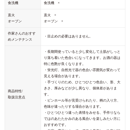
食洗機
食洗機 ×
直火
直火 ×
オーブン
オーブン ×
作家さんのおすす
・目止めの必要はありません。
めメンテナンス
・長期間使っていると少し変化して土肌がしっと
り落ち着いた色合いになってきます。お酒の器は
特に色艶が良くなります。
・蛍光灯、自然光で器の色合い雰囲気が変わって
見える場合があります。
・手づくりのため、ひとつひとつ色合い、形、大
きさ、厚みなどが少し異なり、個体差がありま
商品特性/
す。
取扱注意点
・ピンホール等が見受けられたり、柄の入り方、
色味が違ったりする場合があります。
・ひとつひとつ違った表情をみせる、手作りなら
ではのあたたかみのある風合いを楽しみたい方に
おすすめです。