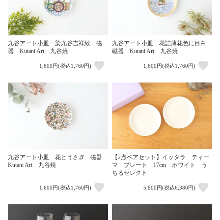
九谷アート小皿 染九谷吉祥紋 磁
九谷アート小皿 花詰薄花色に目白
器 Kutani Art 九谷焼
磁器 Kutani Art 九谷焼
1,600円(税込1,760円)
1,600円(税込1,760円)
九谷アート小皿 花とうさぎ 磁器
【2点ペアセット】イッタラ ティー
Kutani Art 九谷焼
マ プレート 17cm ホワイト う
ちるセレクト
1,600円(税込1,760円)
5,800円(税込6,380円)