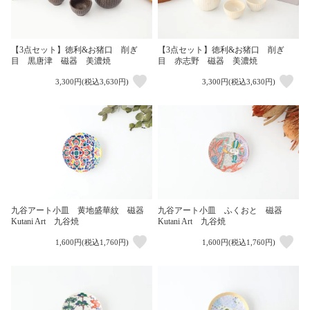
【3点セット】徳利&お猪口 削ぎ
【3点セット】徳利&お猪口 削ぎ
目 黒唐津 磁器 美濃焼
目 赤志野 磁器 美濃焼
3,300円(税込3,630円)
3,300円(税込3,630円)
九谷アート小皿 黄地盛華紋 磁器
九谷アート小皿 ふくおと 磁器
Kutani Art 九谷焼
Kutani Art 九谷焼
1,600円(税込1,760円)
1,600円(税込1,760円)