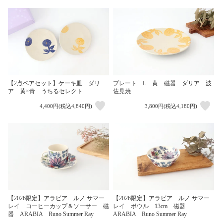
【2点ペアセット】ケーキ皿 ダリ
プレート L 黄 磁器 ダリア 波
ア 黄×青 うちるセレクト
佐見焼
4,400円(税込4,840円)
3,800円(税込4,180円)
【2026限定】アラビア ルノ サマー
【2026限定】アラビア ルノ サマー
レイ コーヒーカップ＆ソーサー 磁
レイ ボウル 13cm 磁器
器 ARABIA Runo Summer Ray
ARABIA Runo Summer Ray