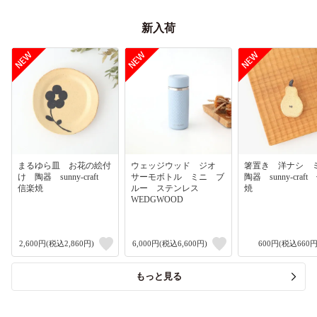
新入荷
まるゆら皿 お花の絵付
ウェッジウッド ジオ
箸置き 洋ナシ
け 陶器 sunny-craft
サーモボトル ミニ ブ
陶器 sunny-craf
信楽焼
ルー ステンレス
焼
WEDGWOOD
2,600円(税込2,860円)
6,000円(税込6,600円)
600円(税込660円
もっと見る