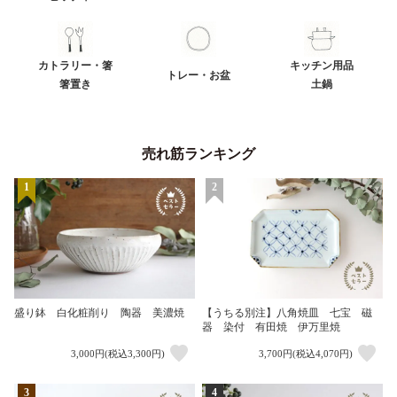
カトラリー・箸
キッチン用品
トレー・お盆
箸置き
土鍋
売れ筋ランキング
1
2
盛り鉢 白化粧削り 陶器 美濃焼
【うちる別注】八角焼皿 七宝 磁
器 染付 有田焼 伊万里焼
3,000円(税込3,300円)
3,700円(税込4,070円)
3
4