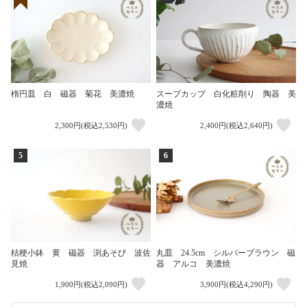
楕円皿 白 磁器 菊花 美濃焼
スープカップ 白化粧削り 陶器 美
濃焼
2,300円(税込2,530円)
2,400円(税込2,640円)
5
6
桔梗小鉢 黄 磁器 渕あそび 波佐
丸皿 24.5cm シルバーブラウン 磁
見焼
器 アルコ 美濃焼
1,900円(税込2,090円)
3,900円(税込4,290円)