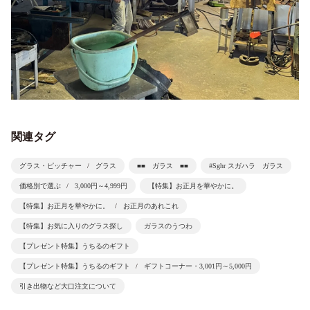
関連タグ
グラス・ピッチャー
グラス
■■ ガラス ■■
#Sghr スガハラ ガラス
価格別で選ぶ
3,000円～4,999円
【特集】お正月を華やかに。
【特集】お正月を華やかに。
お正月のあれこれ
【特集】お気に入りのグラス探し
ガラスのうつわ
【プレゼント特集】うちるのギフト
【プレゼント特集】うちるのギフト
ギフトコーナー・3,001円～5,000円
引き出物など大口注文について