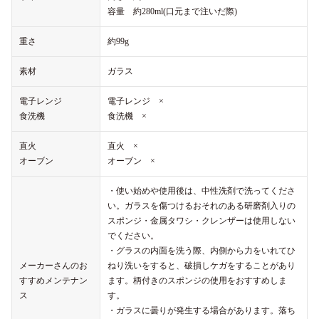
容量 約280ml(口元まで注いだ際)
重さ
約99g
素材
ガラス
電子レンジ
電子レンジ ×
食洗機
食洗機 ×
直火
直火 ×
オーブン
オーブン ×
・使い始めや使用後は、中性洗剤で洗ってくださ
い。ガラスを傷つけるおそれのある研磨剤入りの
スポンジ・金属タワシ・クレンザーは使用しない
でください。
・グラスの内面を洗う際、内側から力をいれてひ
メーカーさんのお
ねり洗いをすると、破損しケガをすることがあり
すすめメンテナン
ます。柄付きのスポンジの使用をおすすめしま
ス
す。
・ガラスに曇りが発生する場合があります。落ち