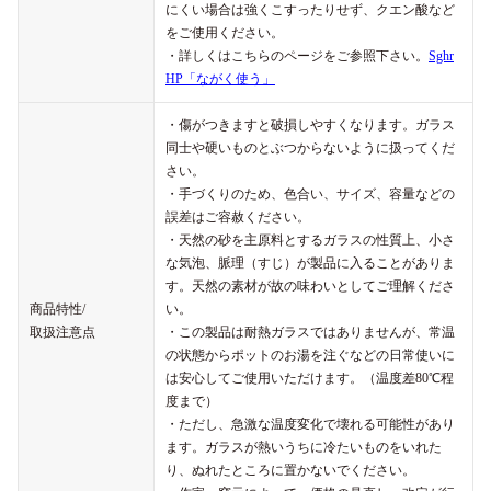
にくい場合は強くこすったりせず、クエン酸など
をご使用ください。
・詳しくはこちらのページをご参照下さい。
Sghr
HP「ながく使う」
・傷がつきますと破損しやすくなります。ガラス
同士や硬いものとぶつからないように扱ってくだ
さい。
・手づくりのため、色合い、サイズ、容量などの
誤差はご容赦ください。
・天然の砂を主原料とするガラスの性質上、小さ
な気泡、脈理（すじ）が製品に入ることがありま
す。天然の素材が故の味わいとしてご理解くださ
商品特性/
い。
取扱注意点
・この製品は耐熱ガラスではありませんが、常温
の状態からポットのお湯を注ぐなどの日常使いに
は安心してご使用いただけます。（温度差80℃程
度まで）
・ただし、急激な温度変化で壊れる可能性があり
ます。ガラスが熱いうちに冷たいものをいれた
り、ぬれたところに置かないでください。