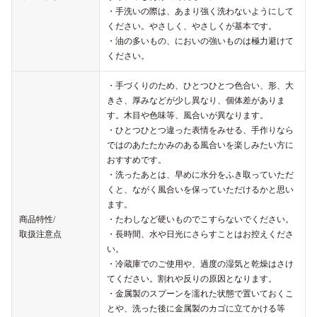
・手洗いの際は、あまり強く洗わないようにして
ください。やさしく、やさしくが基本です。
・油の多いもの、においの強いものは極力避けて
ください。
・手づくりのため、ひとつひとつ色合い、形、大
きさ、厚みなどが少し異なり、個体差がありま
す。木目や色味等、風合いが異なります。
・ひとつひとつ違った表情をみせる、手作りなら
ではのあたたかみのある風合いを楽しみたい方に
おすすめです。
・洗ったあとは、早めに水分をふき取っていただ
くと、ながく風合いを保っていただけるかと思い
ます。
商品特性/
・たわしなど硬いものでこすらないでください。
取扱注意点
・長時間、水や日光にさらすことはお控えくださ
い。
・冷蔵庫でのご使用や、過度の湿気と乾燥はさけ
てください。割れや反りの原因となります。
・金属製のスプーンを濡れた状態で置いておくこ
とや、洗った後に金属製のカゴに立てかける等