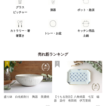
グラス
酒器
ポット・急須
ピッチャー
カトラリー・箸
キッチン用品
トレー・お盆
箸置き
土鍋
売れ筋ランキング
1
2
盛り鉢 白化粧削り 陶器 美濃焼
【うちる別注】八角焼皿 七宝 磁
器 染付 有田焼 伊万里焼