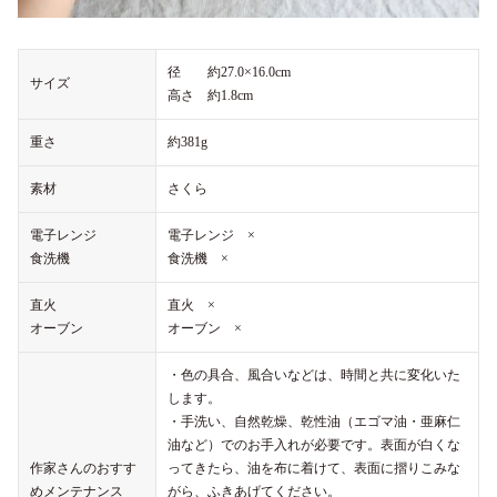
径 約27.0×16.0cm
サイズ
高さ 約1.8cm
重さ
約381g
素材
さくら
電子レンジ
電子レンジ ×
食洗機
食洗機 ×
直火
直火 ×
オーブン
オーブン ×
・色の具合、風合いなどは、時間と共に変化いた
します。
・手洗い、自然乾燥、乾性油（エゴマ油・亜麻仁
油など）でのお手入れが必要です。表面が白くな
作家さんのおすす
ってきたら、油を布に着けて、表面に摺りこみな
めメンテナンス
がら、ふきあげてください。