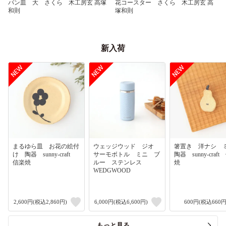
パン皿 大 さくら 木工房玄 高塚
花コースター さくら 木工房玄 高
和則
塚和則
新入荷
まるゆら皿 お花の絵付
ウェッジウッド ジオ
箸置き 洋ナシ
け 陶器 sunny-craft
サーモボトル ミニ ブ
陶器 sunny-craf
信楽焼
ルー ステンレス
焼
WEDGWOOD
2,600円(税込2,860円)
6,000円(税込6,600円)
600円(税込660円
もっと見る