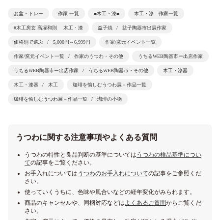
お盆・トレー
作家 一覧
■木工・漆■
木工・漆 作家一覧
#木工房玄 高塚和則 木工・漆
益子焼
益子陶器市出展作家
価格別で選ぶ
5,000円～6,999円
作家/窯元イベント一覧
作家/窯元イベント一覧
作家のうつわ・その他
うちるWEB陶器市ー出店作家
うちるWEB陶器市ー出店作家
うちるWEB陶器市・その他
木工・漆器
木工・漆器
木工
珈琲を愉しむうつわ展－作品一覧
珈琲を愉しむうつわ展－作品一覧
珈琲の小物
うつわに関する注意事項やよくある質問
うつわの特性と良品判断の基準については
うつわの検品基準につい
て
の記事をご覧ください。
お手入れについては
うつわのお手入れについて
の記事をご参照くだ
さい。
使っていくうちに、色味や風合いなどの経年変化がみられます。
商品のキャンセルや、同梱対応などは
よくあるご質問
からご覧くだ
さい。