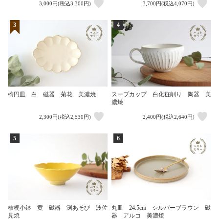
3,000円(税込3,300円)
3,700円(税込4,070円)
3
4
楕円皿 白 磁器 菊花 美濃焼
スープカップ 白化粧削り 陶器 美
濃焼
2,300円(税込2,530円)
2,400円(税込2,640円)
5
6
桔梗小鉢 黄 磁器 渕あそび 波佐
丸皿 24.5cm シルバーブラウン 磁
見焼
器 アルコ 美濃焼