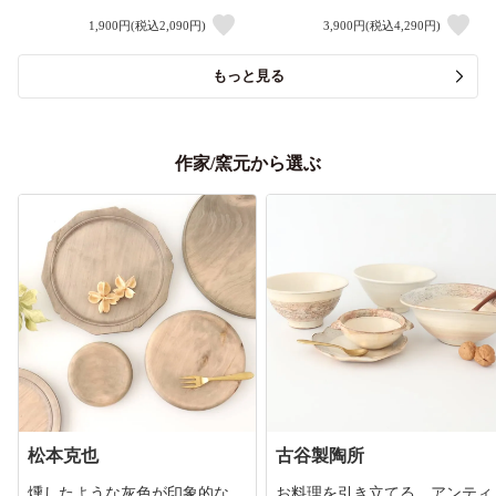
1,900円(税込2,090円)
3,900円(税込4,290円)
もっと見る
作家/窯元から選ぶ
松本克也
古谷製陶所
燻したような灰色が印象的な、
お料理を引き立てる、アンティ