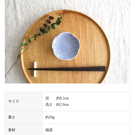
径 約8.2cm
サイズ
高さ 約2.0cm
重さ
約50g
素材
磁器