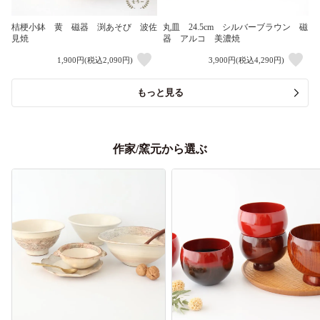
桔梗小鉢 黄 磁器 渕あそび 波佐
丸皿 24.5cm シルバーブラウン 磁
見焼
器 アルコ 美濃焼
1,900円(税込2,090円)
3,900円(税込4,290円)
もっと見る
作家/窯元から選ぶ