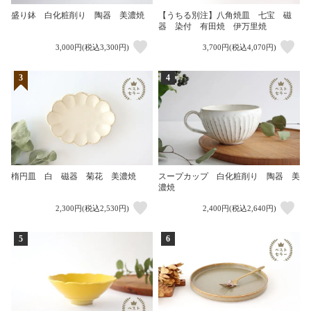
盛り鉢 白化粧削り 陶器 美濃焼
【うちる別注】八角焼皿 七宝 磁
器 染付 有田焼 伊万里焼
3,000円(税込3,300円)
3,700円(税込4,070円)
3
4
楕円皿 白 磁器 菊花 美濃焼
スープカップ 白化粧削り 陶器 美
濃焼
2,300円(税込2,530円)
2,400円(税込2,640円)
5
6