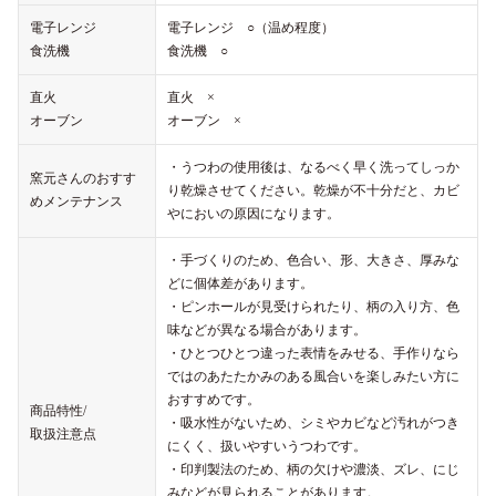
電子レンジ
電子レンジ ○（温め程度）
食洗機
食洗機 ○
直火
直火 ×
オーブン
オーブン ×
・うつわの使用後は、なるべく早く洗ってしっか
窯元さんのおすす
り乾燥させてください。乾燥が不十分だと、カビ
めメンテナンス
やにおいの原因になります。
・手づくりのため、色合い、形、大きさ、厚みな
どに個体差があります。
・ピンホールが見受けられたり、柄の入り方、色
味などが異なる場合があります。
・ひとつひとつ違った表情をみせる、手作りなら
ではのあたたかみのある風合いを楽しみたい方に
おすすめです。
商品特性/
・吸水性がないため、シミやカビなど汚れがつき
取扱注意点
にくく、扱いやすいうつわです。
・印判製法のため、柄の欠けや濃淡、ズレ、にじ
みなどが見られることがあります。