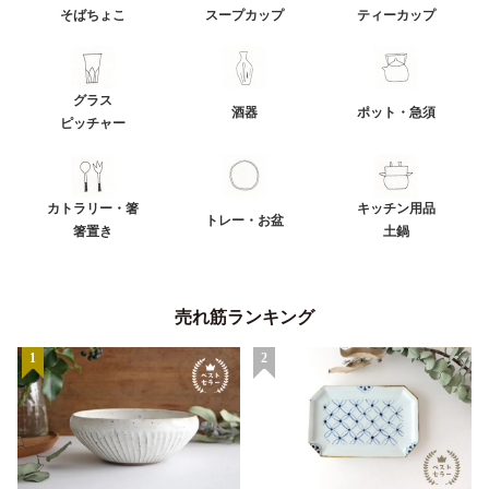
そばちょこ
スープカップ
ティーカップ
グラス
酒器
ポット・急須
ピッチャー
カトラリー・箸
キッチン用品
トレー・お盆
箸置き
土鍋
売れ筋ランキング
1
2