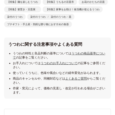
【特集】麺を楽しむうつわ
【特集】うちるの豆皿市
お花のかたちの豆皿
【特集】箸置き・豆皿展
【特集】家事をお助け！食洗機が使えるうつわ
染付のうつわ
染付のうつわ
染付のうつわ・皿
プチギフト・手土産・気軽な贈り物におすすめの食器
うつわに関する注意事項やよくある質問
うつわの特性と良品判断の基準については
うつわの検品基準につい
て
の記事をご覧ください。
お手入れについては
うつわのお手入れについて
の記事をご参照くだ
さい。
使っていくうちに、色味や風合いなどの経年変化がみられます。
商品のキャンセルや、同梱対応などは
よくあるご質問
からご覧くだ
さい。
作家・窯元によって、価格の見直し・改定が行われる場合がござい
ます。