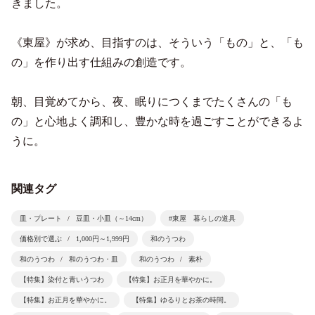
きました。
《東屋》が求め、目指すのは、そういう「もの」と、「も
の」を作り出す仕組みの創造です。
朝、目覚めてから、夜、眠りにつくまでたくさんの「も
の」と心地よく調和し、豊かな時を過ごすことができるよ
うに。
関連タグ
皿・プレート
豆皿・小皿（～14cm）
#東屋 暮らしの道具
価格別で選ぶ
1,000円～1,999円
和のうつわ
和のうつわ
和のうつわ・皿
和のうつわ
素朴
【特集】染付と青いうつわ
【特集】お正月を華やかに。
【特集】お正月を華やかに。
【特集】ゆるりとお茶の時間。