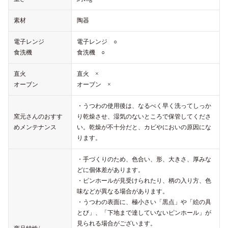
素材
陶器
電子レンジ
電子レンジ ○
食洗機
食洗機 ○
直火
直火 ×
オーブン
オーブン ×
・うつわの使用後は、なるべく早く洗ってしっか
窯元さんのおすす
り乾燥させ、湿気のないところで保管してくださ
めメンテナンス
い。乾燥が不十分だと、カビやにおいの原因にな
ります。
・手づくりのため、色合い、形、大きさ、厚みな
どに個体差があります。
・ピンホールが見受けられたり、柄の入り方、色
味などが異なる場合があります。
・うつわの表面に、極小さい「黒点」や「絵の具
とび」、「下地まで達していないピンホール」が
見られる場合がございます。