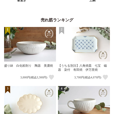
箸置き
土鍋
売れ筋ランキング
1
2
盛り鉢 白化粧削り 陶器 美濃焼
【うちる別注】八角焼皿 七宝 磁
器 染付 有田焼 伊万里焼
3,000円(税込3,300円)
3,700円(税込4,070円)
3
4