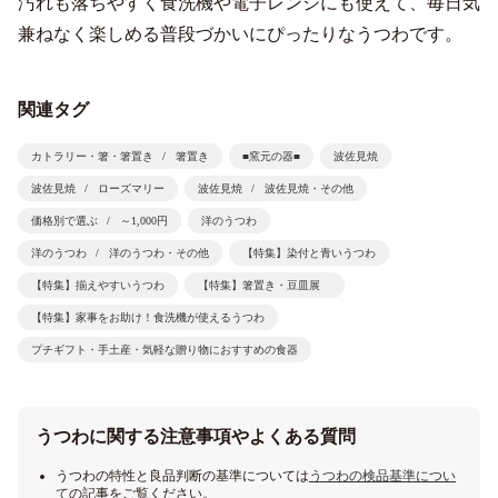
汚れも落ちやすく食洗機や電子レンジにも使えて、毎日気
兼ねなく楽しめる普段づかいにぴったりなうつわです。
関連タグ
カトラリー・箸・箸置き
箸置き
■窯元の器■
波佐見焼
波佐見焼
ローズマリー
波佐見焼
波佐見焼・その他
価格別で選ぶ
～1,000円
洋のうつわ
洋のうつわ
洋のうつわ・その他
【特集】染付と青いうつわ
【特集】揃えやすいうつわ
【特集】箸置き・豆皿展
【特集】家事をお助け！食洗機が使えるうつわ
プチギフト・手土産・気軽な贈り物におすすめの食器
うつわに関する注意事項やよくある質問
うつわの特性と良品判断の基準については
うつわの検品基準につい
て
の記事をご覧ください。