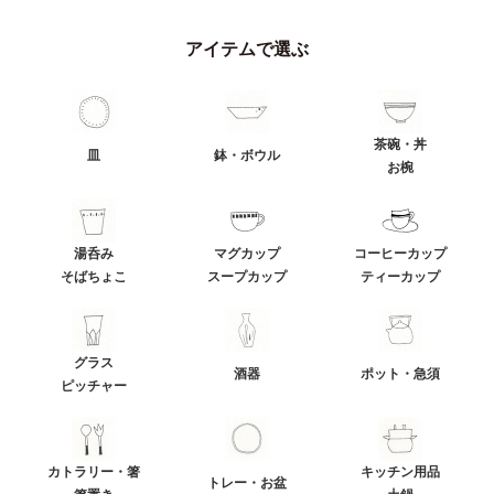
アイテムで選ぶ
茶碗・丼
皿
鉢・ボウル
お椀
湯呑み
マグカップ
コーヒーカップ
そばちょこ
スープカップ
ティーカップ
グラス
酒器
ポット・急須
ピッチャー
カトラリー・箸
キッチン用品
トレー・お盆