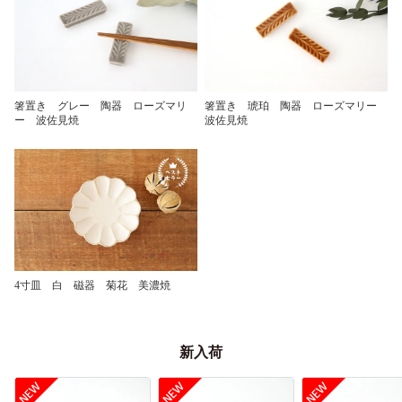
箸置き グレー 陶器 ローズマリ
箸置き 琥珀 陶器 ローズマリー
ー 波佐見焼
波佐見焼
4寸皿 白 磁器 菊花 美濃焼
新入荷