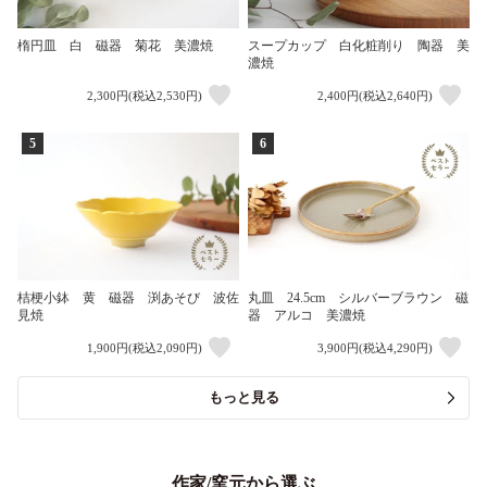
楕円皿 白 磁器 菊花 美濃焼
スープカップ 白化粧削り 陶器 美
濃焼
2,300円(税込2,530円)
2,400円(税込2,640円)
5
6
桔梗小鉢 黄 磁器 渕あそび 波佐
丸皿 24.5cm シルバーブラウン 磁
見焼
器 アルコ 美濃焼
1,900円(税込2,090円)
3,900円(税込4,290円)
もっと見る
作家/窯元から選ぶ