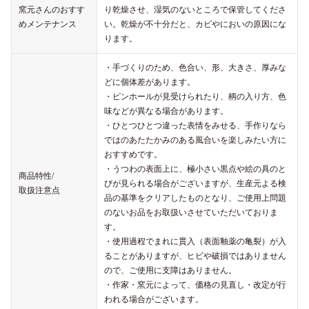
窯元さんのおすす
り乾燥させ、湿気のないところで保管してくださ
めメンテナンス
い。乾燥が不十分だと、カビやにおいの原因にな
ります。
・手づくりのため、色合い、形、大きさ、厚みな
どに個体差があります。
・ピンホールが見受けられたり、柄の入り方、色
味などが異なる場合があります。
・ひとつひとつ違った表情をみせる、手作りなら
ではのあたたかみのある風合いを楽しみたい方に
おすすめです。
・うつわの表面上に、極小さい黒点や絵の具のと
商品特性/
びが見られる場合がございますが、生産元よる検
取扱注意点
品の基準をクリアしたものとなり、ご使用上問題
のないお品をお取扱いさせていただいておりま
す。
・使用過程でまれに貫入（表面釉薬の亀裂）が入
ることがありますが、ヒビや破損ではありません
ので、ご使用に支障はありません。
・作家・窯元によって、価格の見直し・改定が行
われる場合がございます。