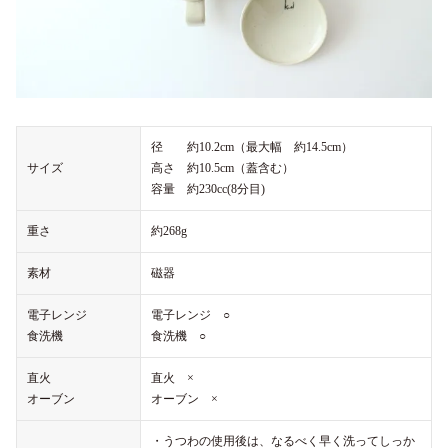
径 約10.2cm（最大幅 約14.5cm）
サイズ
高さ 約10.5cm（蓋含む）
容量 約230cc(8分目)
重さ
約268g
素材
磁器
電子レンジ
電子レンジ ○
食洗機
食洗機 ○
直火
直火 ×
オーブン
オーブン ×
・うつわの使用後は、なるべく早く洗ってしっか