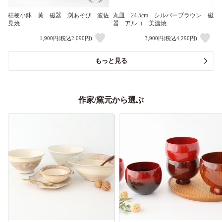
桔梗小鉢 黄 磁器 渕あそび 波佐
丸皿 24.5cm シルバーブラウン 磁
見焼
器 アルコ 美濃焼
1,900円(税込2,090円)
3,900円(税込4,290円)
もっと見る
作家/窯元から選ぶ