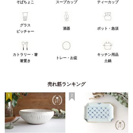
そばちょこ
スープカップ
ティーカップ
グラス
酒器
ポット・急須
ピッチャー
カトラリー・箸
キッチン用品
トレー・お盆
箸置き
土鍋
売れ筋ランキング
1
2