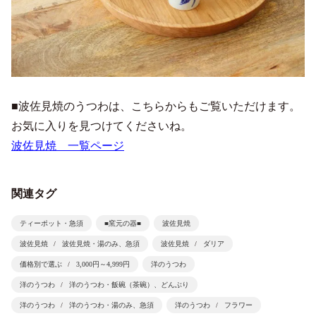
■波佐見焼のうつわは、こちらからもご覧いただけます。
お気に入りを見つけてくださいね。
波佐見焼 一覧ページ
関連タグ
ティーポット・急須
■窯元の器■
波佐見焼
波佐見焼
波佐見焼・湯のみ、急須
波佐見焼
ダリア
価格別で選ぶ
3,000円～4,999円
洋のうつわ
洋のうつわ
洋のうつわ・飯碗（茶碗）、どんぶり
洋のうつわ
洋のうつわ・湯のみ、急須
洋のうつわ
フラワー