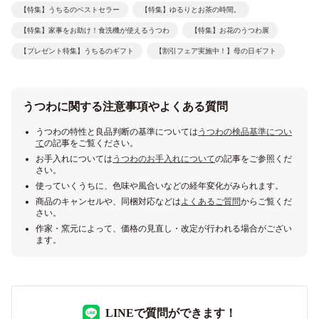
【特集】うちるのベストセラー
【特集】ゆるりとお茶の時間。
【特集】家事をお助け！食洗機が使えるうつわ
【特集】お花のうつわ展
【プレゼント特集】うちるのギフト
【割引フェア実施中！】母の日ギフト
うつわに関する注意事項やよくある質問
うつわの特性と良品判断の基準については
うつわの検品基準につい
て
の記事をご覧ください。
お手入れについては
うつわのお手入れについて
の記事をご参照くだ
さい。
使っていくうちに、色味や風合いなどの経年変化がみられます。
商品のキャンセルや、同梱対応などは
よくあるご質問
からご覧くだ
さい。
作家・窯元によって、価格の見直し・改定が行われる場合がござい
ます。
LINEで質問ができます！