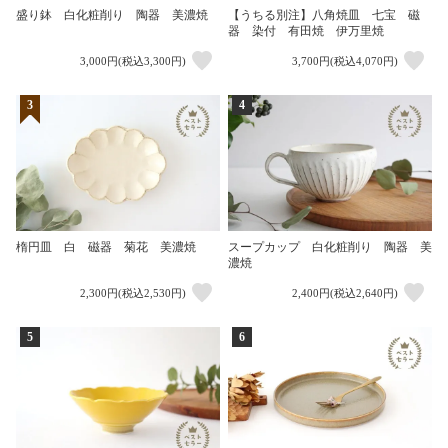
盛り鉢 白化粧削り 陶器 美濃焼
【うちる別注】八角焼皿 七宝 磁
器 染付 有田焼 伊万里焼
3,000円(税込3,300円)
3,700円(税込4,070円)
3
4
楕円皿 白 磁器 菊花 美濃焼
スープカップ 白化粧削り 陶器 美
濃焼
2,300円(税込2,530円)
2,400円(税込2,640円)
5
6