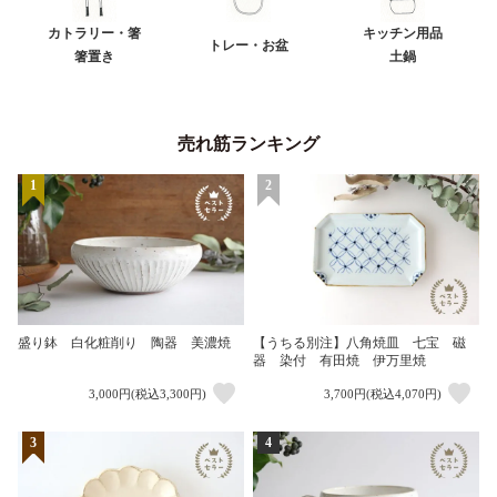
カトラリー・箸
キッチン用品
トレー・お盆
箸置き
土鍋
売れ筋ランキング
1
2
盛り鉢 白化粧削り 陶器 美濃焼
【うちる別注】八角焼皿 七宝 磁
器 染付 有田焼 伊万里焼
3,000円(税込3,300円)
3,700円(税込4,070円)
3
4