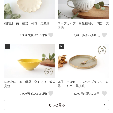
楕円皿 白 磁器 菊花 美濃焼
スープカップ 白化粧削り 陶器 美
濃焼
2,300円(税込2,530円)
2,400円(税込2,640円)
5
6
桔梗小鉢 黄 磁器 渕あそび 波佐
丸皿 24.5cm シルバーブラウン 磁
見焼
器 アルコ 美濃焼
1,900円(税込2,090円)
3,900円(税込4,290円)
もっと見る