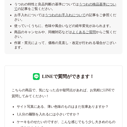
うつわの特性と良品判断の基準については
うつわの検品基準につい
て
の記事をご覧ください。
お手入れについては
うつわのお手入れについて
の記事をご参照くだ
さい。
使っていくうちに、色味や風合いなどの経年変化がみられます。
商品のキャンセルや、同梱対応などは
よくあるご質問
からご覧くだ
さい。
作家・窯元によって、価格の見直し・改定が行われる場合がござい
ます。
LINEで質問ができます！
こちらの商品で、気になった点や疑問点があれば、お気軽にLINEで
質問してみてください！
サイト写真にある、薄い色味のものはまだ在庫ありますか？
1人分の麺類を入れるには小さいですか？
ケーキをのせたいのですが、こんな感じでもう少し大きめのもの