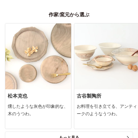
作家/窯元から選ぶ
松本克也
古谷製陶所
燻したような灰色が印象的な、
お料理を引き立てる、アンティ
木のうつわ。
ークのようなうつわ。
もっと見る