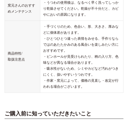
・うつわの使用後は、なるべく早く洗ってしっか
窯元さんのおすす
り乾燥させてください。乾燥が不十分だと、カビ
めメンテナンス
やにおいの原因になります。
・手づくりのため、色合い、形、大きさ、厚みな
どに個体差があります。
・ひとつひとつ違った表情をみせる、手作りなら
ではのあたたかみのある風合いを楽しみたい方に
おすすめです。
商品特性/
・ピンホールが見受けられたり、柄の入り方、色
取扱注意点
味などが異なる場合があります。
・吸水性がないため、シミやカビなど汚れがつき
にくく、扱いやすいうつわです。
・作家・窯元によって、価格の見直し・改定が行
われる場合がございます。
ご購入前に知っていただきたいこと