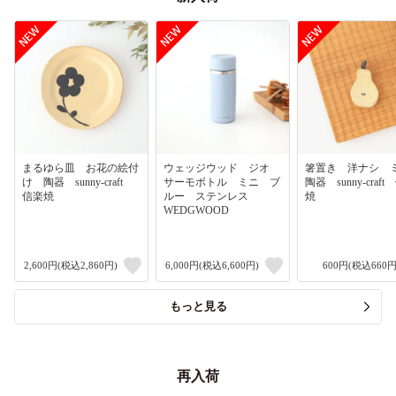
まるゆら皿 お花の絵付
ウェッジウッド ジオ
箸置き 洋ナシ
け 陶器 sunny-craft
サーモボトル ミニ ブ
陶器 sunny-craf
信楽焼
ルー ステンレス
焼
WEDGWOOD
2,600円(税込2,860円)
6,000円(税込6,600円)
600円(税込660円
もっと見る
再入荷