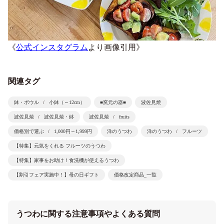
《
公式インスタグラム
より画像引用》
関連タグ
鉢・ボウル
小鉢（～12cm）
■窯元の器■
波佐見焼
波佐見焼
波佐見焼・鉢
波佐見焼
fruits
価格別で選ぶ
1,000円～1,999円
洋のうつわ
洋のうつわ
フルーツ
【特集】元気をくれる フルーツのうつわ
【特集】家事をお助け！食洗機が使えるうつわ
【割引フェア実施中！】母の日ギフト
価格改定商品_一覧
うつわに関する注意事項やよくある質問