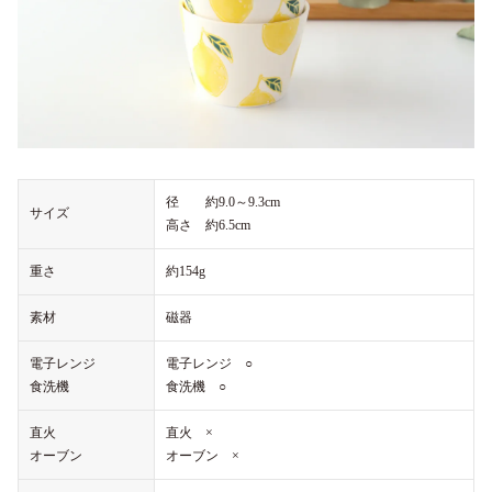
径 約9.0～9.3cm
サイズ
高さ 約6.5cm
重さ
約154g
素材
磁器
電子レンジ
電子レンジ ○
食洗機
食洗機 ○
直火
直火 ×
オーブン
オーブン ×