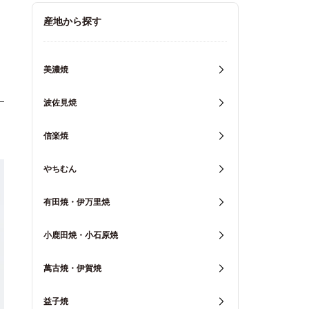
キッチン用品
産地から探す
重箱・弁当箱
美濃焼
波佐見焼
信楽焼
やちむん
有田焼・伊万里焼
小鹿田焼・小石原焼
萬古焼・伊賀焼
益子焼