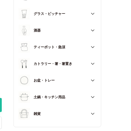
マグカップ
すべて
グラス・ピッチャー
スープカップ
すべて
酒器
すべて
ティーポット・急須
徳利（とっくり）
すべて
カトラリー・箸・箸置き
お猪口（おちょこ）
その他
すべて
お盆・トレー
カトラリー
すべて
土鍋・キッチン用品
箸
箸置き
すべて
雑貨
土鍋
すべて