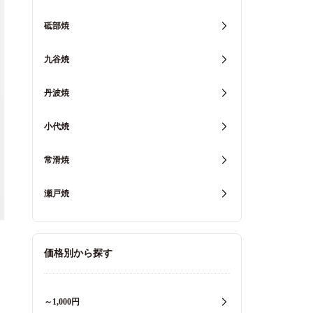
砥部焼
九谷焼
丹波焼
小代焼
常滑焼
瀬戸焼
価格別から探す
～1,000円