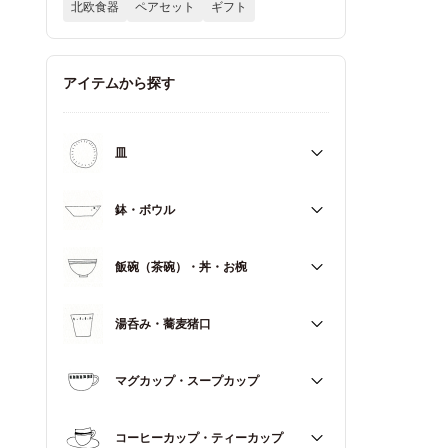
北欧食器
ペアセット
ギフト
アイテムから探す
皿
すべて
鉢・ボウル
大皿（21cm～）
すべて
飯碗（茶碗）・丼・お椀
取皿・中皿（15～20cm）
大鉢（18cm～）
豆皿・小皿（～14cm）
すべて
湯呑み・蕎麦猪口
中鉢（13～17cm）
角皿
飯碗（茶碗）
小鉢（～12cm）
すべて
マグカップ・スープカップ
丼（どんぶり）
蓋もの
湯呑み
お椀
すべて
コーヒーカップ・ティーカップ
蕎麦猪口（そばちょこ）