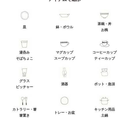
茶碗・丼
皿
鉢・ボウル
お椀
湯呑み
マグカップ
コーヒーカップ
そばちょこ
スープカップ
ティーカップ
グラス
酒器
ポット・急須
ピッチャー
カトラリー・箸
キッチン用品
トレー・お盆
箸置き
土鍋