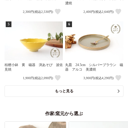
濃焼
2,300円(税込2,530円)
2,400円(税込2,640円)
5
6
桔梗小鉢 黄 磁器 渕あそび 波佐
丸皿 24.5cm シルバーブラウン 磁
見焼
器 アルコ 美濃焼
1,900円(税込2,090円)
3,900円(税込4,290円)
もっと見る
作家/窯元から選ぶ