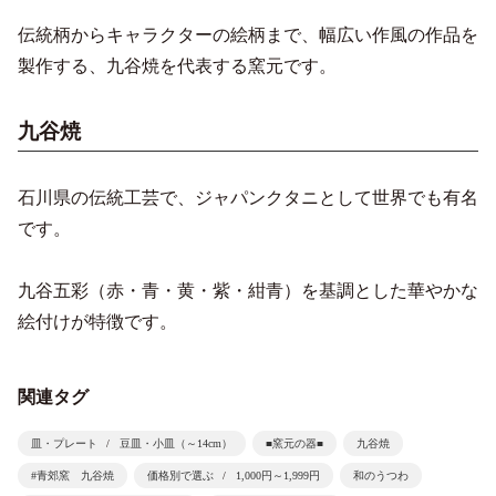
伝統柄からキャラクターの絵柄まで、幅広い作風の作品を
製作する、九谷焼を代表する窯元です。
九谷焼
石川県の伝統工芸で、ジャパンクタニとして世界でも有名
です。
九谷五彩（赤・青・黄・紫・紺青）を基調とした華やかな
絵付けが特徴です。
関連タグ
皿・プレート
豆皿・小皿（～14cm）
■窯元の器■
九谷焼
#青郊窯 九谷焼
価格別で選ぶ
1,000円～1,999円
和のうつわ