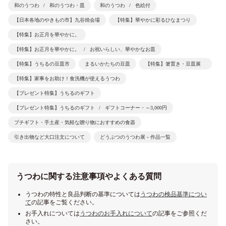
和のうつわ
和のうつわ・皿
和のうつわ
色絵付
【日本各地のやきもの市】九谷焼会場
【特集】華やかに彩るひなまつり
【特集】お正月を華やかに。
【特集】お正月を華やかに。
お祝いらしい、華やかなお皿
【特集】うちるの豆皿市
まるいかたちの豆皿
【特集】箸置き・豆皿展
【特集】家事をお助け！食洗機が使えるうつわ
【プレゼント特集】うちるのギフト
【プレゼント特集】うちるのギフト
ギフトコーナー・～3,000円
プチギフト・手土産・気軽な贈り物におすすめの食器
引き出物など大口注文について
どうぶつのうつわ展－作品一覧
うつわに関する注意事項やよくある質問
うつわの特性と良品判断の基準については
うつわの検品基準につい
て
の記事をご覧ください。
お手入れについては
うつわのお手入れについて
の記事をご参照くだ
さい。