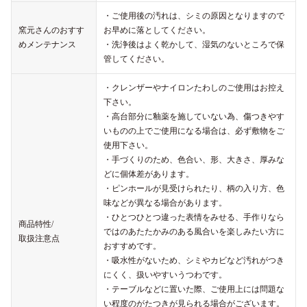
・ご使用後の汚れは、シミの原因となりますので
窯元さんのおすす
お早めに落としてください。
めメンテナンス
・洗浄後はよく乾かして、湿気のないところで保
管してください。
・クレンザーやナイロンたわしのご使用はお控え
下さい。
・高台部分に釉薬を施していない為、傷つきやす
いものの上でご使用になる場合は、必ず敷物をご
使用下さい。
・手づくりのため、色合い、形、大きさ、厚みな
どに個体差があります。
・ピンホールが見受けられたり、柄の入り方、色
味などが異なる場合があります。
・ひとつひとつ違った表情をみせる、手作りなら
商品特性/
ではのあたたかみのある風合いを楽しみたい方に
取扱注意点
おすすめです。
・吸水性がないため、シミやカビなど汚れがつき
にくく、扱いやすいうつわです。
・テーブルなどに置いた際、ご使用上には問題な
い程度のがたつきが見られる場合がございます。