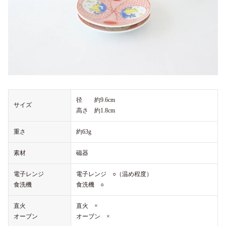
径 約9.6cm
サイズ
高さ 約1.8cm
重さ
約63g
素材
磁器
電子レンジ
電子レンジ ○（温め程度）
食洗機
食洗機 ○
直火
直火 ×
オーブン
オーブン ×