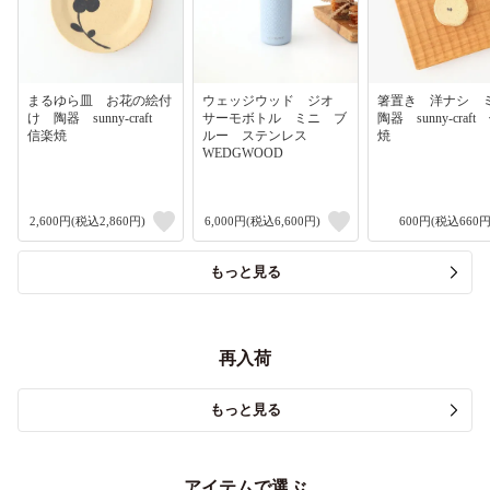
まるゆら皿 お花の絵付
ウェッジウッド ジオ
箸置き 洋ナシ
け 陶器 sunny-craft
サーモボトル ミニ ブ
陶器 sunny-craf
信楽焼
ルー ステンレス
焼
WEDGWOOD
2,600円(税込2,860円)
6,000円(税込6,600円)
600円(税込660円
もっと見る
再入荷
もっと見る
アイテムで選ぶ