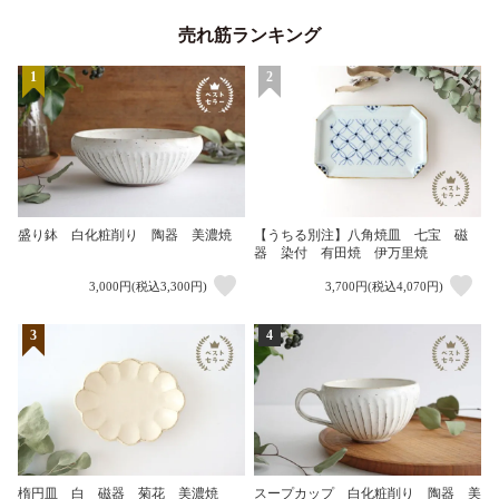
売れ筋ランキング
1
2
盛り鉢 白化粧削り 陶器 美濃焼
【うちる別注】八角焼皿 七宝 磁
器 染付 有田焼 伊万里焼
3,000円(税込3,300円)
3,700円(税込4,070円)
3
4
楕円皿 白 磁器 菊花 美濃焼
スープカップ 白化粧削り 陶器 美