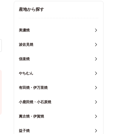
キッチン用品
産地から探す
重箱・弁当箱
美濃焼
波佐見焼
信楽焼
やちむん
有田焼・伊万里焼
小鹿田焼・小石原焼
萬古焼・伊賀焼
益子焼