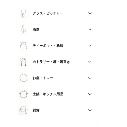
マグカップ
すべて
グラス・ピッチャー
スープカップ
すべて
酒器
すべて
ティーポット・急須
徳利（とっくり）
すべて
カトラリー・箸・箸置き
お猪口（おちょこ）
その他
すべて
お盆・トレー
カトラリー
すべて
土鍋・キッチン用品
箸
箸置き
すべて
雑貨
土鍋
すべて