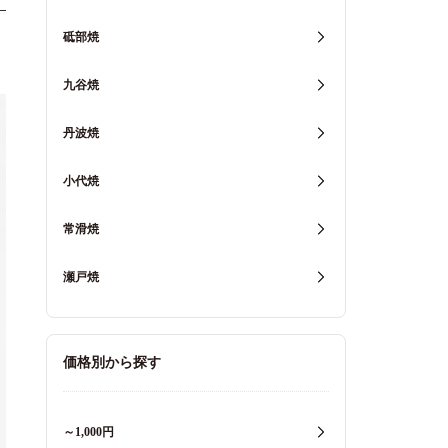
砥部焼
九谷焼
丹波焼
小代焼
常滑焼
瀬戸焼
価格別から探す
～1,000円