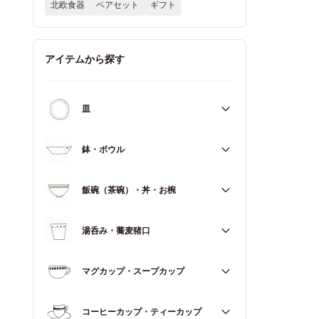
北欧食器
ペアセット
ギフト
アイテムから探す
皿
すべて
鉢・ボウル
大皿（21cm～）
すべて
飯碗（茶碗）・丼・お椀
取皿・中皿（15～20cm）
大鉢（18cm～）
豆皿・小皿（～14cm）
すべて
湯呑み・蕎麦猪口
中鉢（13～17cm）
角皿
飯碗（茶碗）
小鉢（～12cm）
すべて
マグカップ・スープカップ
丼（どんぶり）
蓋もの
湯呑み
お椀
すべて
コーヒーカップ・ティーカップ
蕎麦猪口（そばちょこ）