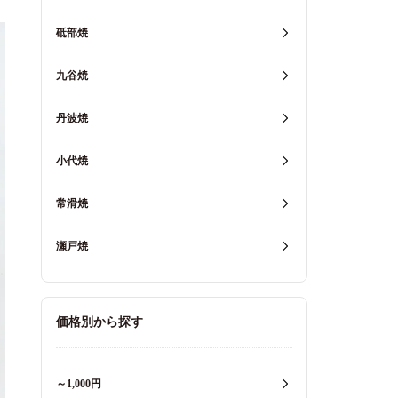
砥部焼
九谷焼
丹波焼
小代焼
常滑焼
瀬戸焼
価格別から探す
～1,000円