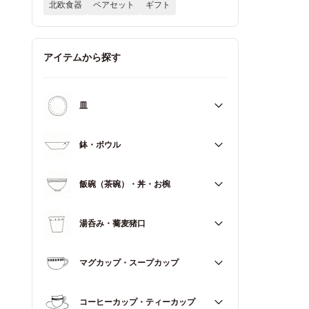
北欧食器
ペアセット
ギフト
アイテムから探す
皿
すべて
鉢・ボウル
大皿（21cm～）
すべて
飯碗（茶碗）・丼・お椀
取皿・中皿（15～20cm）
大鉢（18cm～）
豆皿・小皿（～14cm）
すべて
湯呑み・蕎麦猪口
中鉢（13～17cm）
角皿
飯碗（茶碗）
小鉢（～12cm）
すべて
マグカップ・スープカップ
丼（どんぶり）
蓋もの
湯呑み
お椀
すべて
コーヒーカップ・ティーカップ
蕎麦猪口（そばちょこ）