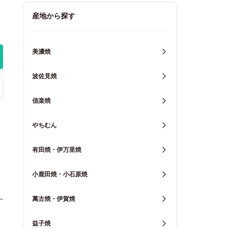
キッチン用品
産地から探す
重箱・弁当箱
美濃焼
波佐見焼
信楽焼
やちむん
有田焼・伊万里焼
小鹿田焼・小石原焼
萬古焼・伊賀焼
益子焼