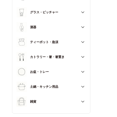
マグカップ
すべて
グラス・ピッチャー
スープカップ
すべて
酒器
すべて
ティーポット・急須
徳利（とっくり）
すべて
カトラリー・箸・箸置き
お猪口（おちょこ）
その他
すべて
お盆・トレー
カトラリー
すべて
土鍋・キッチン用品
箸
箸置き
すべて
雑貨
土鍋
すべて