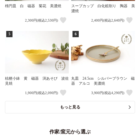
楕円皿 白 磁器 菊花 美濃焼
スープカップ 白化粧削り 陶器 美
濃焼
2,300円(税込2,530円)
2,400円(税込2,640円)
5
6
桔梗小鉢 黄 磁器 渕あそび 波佐
丸皿 24.5cm シルバーブラウン 磁
見焼
器 アルコ 美濃焼
1,900円(税込2,090円)
3,900円(税込4,290円)
もっと見る
作家/窯元から選ぶ