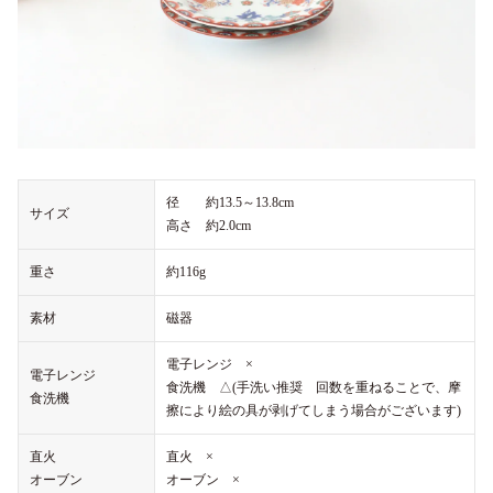
径 約13.5～13.8cm
サイズ
高さ 約2.0cm
重さ
約116g
素材
磁器
電子レンジ ×
電子レンジ
食洗機 △(手洗い推奨 回数を重ねることで、摩
食洗機
擦により絵の具が剥げてしまう場合がございます)
直火
直火 ×
オーブン
オーブン ×