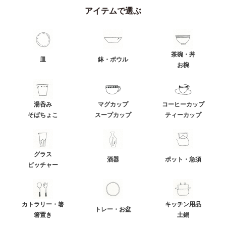
アイテムで選ぶ
茶碗・丼
皿
鉢・ボウル
お椀
湯呑み
マグカップ
コーヒーカップ
そばちょこ
スープカップ
ティーカップ
グラス
酒器
ポット・急須
ピッチャー
カトラリー・箸
キッチン用品
トレー・お盆
箸置き
土鍋