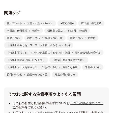
関連タグ
皿・プレート
豆皿・小皿（～14cm）
■窯元の器■
有田焼・伊万里焼
有田焼・伊万里焼
色絵付
価格別で選ぶ
3,000円～4,999円
和のうつわ
和のうつわ
和のうつわ・皿
和のうつわ
色絵付
【特集】暮らしを、ワンランク上質にするうつわ・雑貨
【特集】暮らしを、ワンランク上質にするうつわ・雑貨
華やかな色彩の絵付け
【特集】華やかに彩るひなまつり
【特集】お正月を華やかに。
【特集】お正月を華やかに。
お祝いらしい、華やかなお皿
染付のうつわ
染付のうつわ
染付のうつわ・皿
敬老の日の贈り物
うつわに関する注意事項やよくある質問
うつわの特性と良品判断の基準については
うつわの検品基準につい
て
の記事をご覧ください。
お手入れについては
うつわのお手入れについて
の記事をご参照くだ