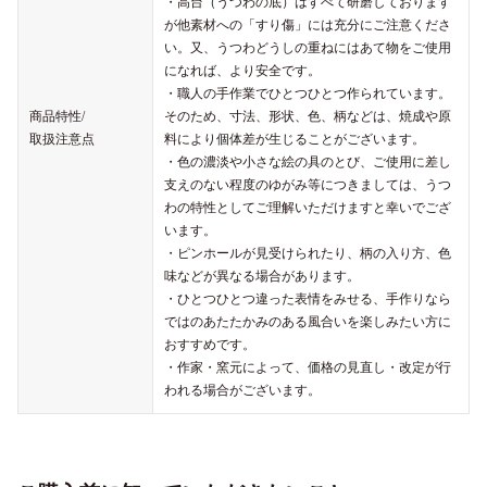
・高台（うつわの底）はすべて研磨しております
が他素材への「すり傷」には充分にご注意くださ
い。又、うつわどうしの重ねにはあて物をご使用
になれば、より安全です。
・職人の手作業でひとつひとつ作られています。
商品特性/
そのため、寸法、形状、色、柄などは、焼成や原
取扱注意点
料により個体差が生じることがございます。
・色の濃淡や小さな絵の具のとび、ご使用に差し
支えのない程度のゆがみ等につきましては、うつ
わの特性としてご理解いただけますと幸いでござ
います。
・ピンホールが見受けられたり、柄の入り方、色
味などが異なる場合があります。
・ひとつひとつ違った表情をみせる、手作りなら
ではのあたたかみのある風合いを楽しみたい方に
おすすめです。
・作家・窯元によって、価格の見直し・改定が行
われる場合がございます。