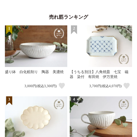
売れ筋ランキング
1
2
盛り鉢 白化粧削り 陶器 美濃焼
【うちる別注】八角焼皿 七宝 磁
器 染付 有田焼 伊万里焼
3,000円(税込3,300円)
3,700円(税込4,070円)
3
4