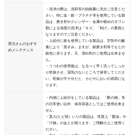
・洗浄の際は、洗剤等の効能書に充分ご注意くだ
さい。特に金・銀・プラチナ等を使用している製
品は、磨き剤やクレンザー・金属や硬めのタワシ
類による強度の洗浄は「キズ」「剥げ」の要因と
なりますのでご注意ください。
・上絵付に銀を使用している製品は、空気中の酸
窯元さんのおすす
素により「黒ずみ」ますが、銀磨き剤等でもとの
めメンテナンス
銀色に戻ります。又、漂白剤のご使用は出来ませ
ん。
・うつわの使用後は、なるべく早く洗ってしっか
り乾燥させ、湿気のないところで保管してくださ
い。乾燥が不十分だと、カビやにおいの原因にな
ります。
・内側に上絵付をしている製品は、「酢の物」等
の日常使い以外、保存容器としてはご使用出来ま
せん。
・貫入(ヒビ焼）いりの製品は、性質上「醤油」や
「汁物」のあとが残ります。ご理解の上ご使用く
ださい。