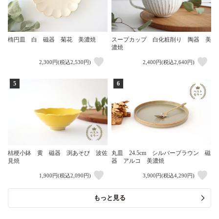
楕円皿 白 磁器 菊花 美濃焼
スープカップ 白化粧削り 陶器 美
濃焼
2,300円(税込2,530円)
2,400円(税込2,640円)
5
6
桔梗小鉢 黄 磁器 渕あそび 波佐
丸皿 24.5cm シルバーブラウン 磁
見焼
器 アルコ 美濃焼
1,900円(税込2,090円)
3,900円(税込4,290円)
もっと見る