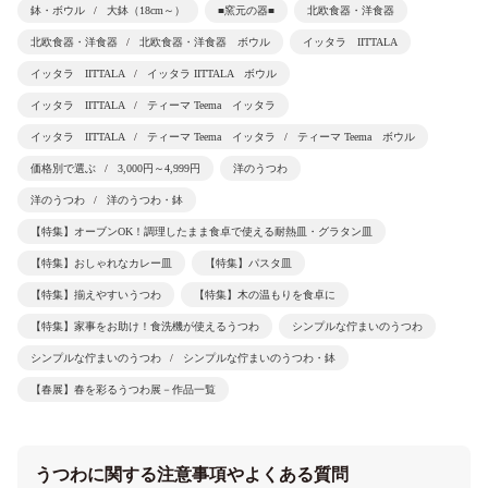
鉢・ボウル
大鉢（18cm～）
■窯元の器■
北欧食器・洋食器
北欧食器・洋食器
北欧食器・洋食器 ボウル
イッタラ IITTALA
イッタラ IITTALA
イッタラ IITTALA ボウル
イッタラ IITTALA
ティーマ Teema イッタラ
イッタラ IITTALA
ティーマ Teema イッタラ
ティーマ Teema ボウル
価格別で選ぶ
3,000円～4,999円
洋のうつわ
洋のうつわ
洋のうつわ・鉢
【特集】オーブンOK！調理したまま食卓で使える耐熱皿・グラタン皿
【特集】おしゃれなカレー皿
【特集】パスタ皿
【特集】揃えやすいうつわ
【特集】木の温もりを食卓に
【特集】家事をお助け！食洗機が使えるうつわ
シンプルな佇まいのうつわ
シンプルな佇まいのうつわ
シンプルな佇まいのうつわ・鉢
【春展】春を彩るうつわ展－作品一覧
うつわに関する注意事項やよくある質問