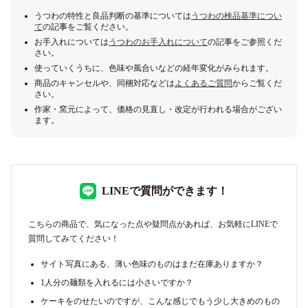
うつわの特性と良品判断の基準については
うつわの検品基準につい
て
の記事をご覧ください。
お手入れについては
うつわのお手入れについて
の記事をご参照くだ
さい。
使っていくうちに、色味や風合いなどの経年変化がみられます。
商品のキャンセルや、同梱対応などは
よくあるご質問
からご覧くだ
さい。
作家・窯元によって、価格の見直し・改定が行われる場合がござい
ます。
LINEで質問ができます！
こちらの商品で、気になった点や疑問点があれば、お気軽にLINEで
質問してみてください！
サイト写真にある、薄い色味のものはまだ在庫ありますか？
1人分の麺類を入れるには小さいですか？
ケーキをのせたいのですが、こんな感じでもう少し大きめのもの