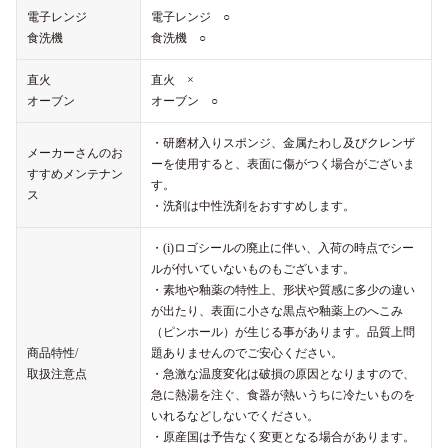
電子レンジ
電子レンジ ○
食洗機
食洗機 ○
直火
直火 ×
オーブン
オーブン ○
・研磨材入りスポンジ、金属たわし及びクレンザ
メーカーさんのお
ーを使用すると、表面に傷がつく場合がございま
すすめメンテナン
す。
ス
・洗剤は中性洗剤をおすすめします。
・(i)ロゴシールの廃止に伴い、入荷の時点でシー
ルが付いていないものもございます。
・素地や釉薬の特性上、形状や質感に多少の違い
が出たり、表面に小さな黒点や釉薬上のへこみ
（ピンホール）が生じる事があります。品質上問
商品特性/
題ありませんのでご安心ください。
取扱注意点
・急激な温度変化は破損の原因となりますので、
急に熱湯を注ぐ、食器が熱いうちに冷たいものを
いれるなどしないでください。
・原産国は予告なく変更となる場合があります。