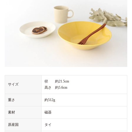
径 約21.5cm
サイズ
高さ 約5.6cm
重さ
約512g
素材
磁器
原産国
タイ