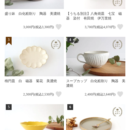
盛り鉢 白化粧削り 陶器 美濃焼
【うちる別注】八角焼皿 七宝 磁
器 染付 有田焼 伊万里焼
3,000円(税込3,300円)
3,700円(税込4,070円)
3
4
楕円皿 白 磁器 菊花 美濃焼
スープカップ 白化粧削り 陶器 美
濃焼
2,300円(税込2,530円)
2,400円(税込2,640円)
5
6