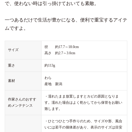
で、使わない時は引っ掛けておいても素敵。
一つあるだけで生活が豊かになる、便利で重宝するアイテ
ムですよ。
径 約17.7～18.0cm
サイズ
高さ 約2.7～3.0cm
重さ
約113g
わら
素材
産地 新潟
・濡れたまま放置しますとカビの原因となりま
作家さんのおすす
す。濡れた場合はよく乾かしてから保管をお願い
めメンテナンス
致します。
・ひとつひとつ手作りのため、サイズや形、風合
いには若干の個体差があり、表示のサイズは目安