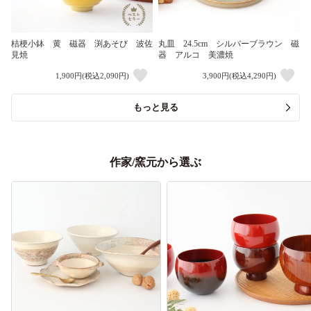
桔梗小鉢 黄 磁器 渕あそび 波佐
丸皿 24.5cm シルバーブラウン 磁
見焼
器 アルコ 美濃焼
1,900円(税込2,090円)
3,900円(税込4,290円)
もっと見る
作家/窯元から選ぶ