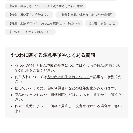
【特集】暮らしを、ワンランク上質にするうつわ・雑貨
【特集】暑い夏を、心地よく。
【特集】土鍋で味わう、あったか鍋料理
【特集】土鍋で味わう、あったか鍋料理
鍋の小物
竹工芸 ざる・かご
【10%OFF】キッチン用品フェア
うつわに関する注意事項やよくある質問
うつわの特性と良品判断の基準については
うつわの検品基準につい
て
の記事をご覧ください。
お手入れについては
うつわのお手入れについて
の記事をご参照くだ
さい。
使っていくうちに、色味や風合いなどの経年変化がみられます。
商品のキャンセルや、同梱対応などは
よくあるご質問
からご覧くだ
さい。
作家・窯元によって、価格の見直し・改定が行われる場合がござい
ます。