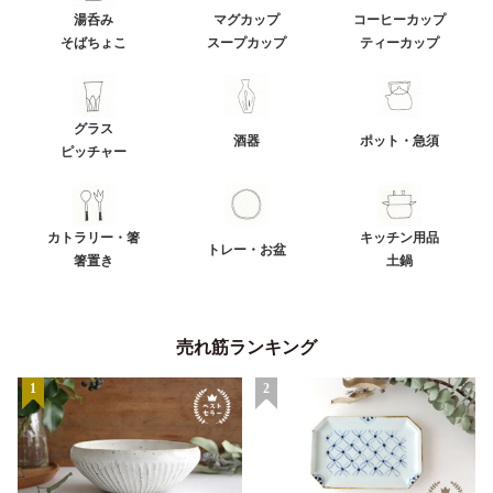
湯呑み
マグカップ
コーヒーカップ
そばちょこ
スープカップ
ティーカップ
グラス
酒器
ポット・急須
ピッチャー
カトラリー・箸
キッチン用品
トレー・お盆
箸置き
土鍋
売れ筋ランキング
1
2