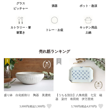
グラス
酒器
ポット・急須
ピッチャー
カトラリー・箸
キッチン用品
トレー・お盆
箸置き
土鍋
売れ筋ランキング
1
2
盛り鉢 白化粧削り 陶器 美濃焼
【うちる別注】八角焼皿 七宝 磁
器 染付 有田焼 伊万里焼
3,000円(税込3,300円)
3,700円(税込4,070円)