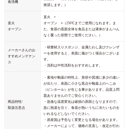
食洗機
推奨します。）
直火 ×
直火
オーブン ○（250℃までご使用になれます。ま
オーブン
た、食器の底面全体を食品または液体がまんべん
なく覆った状態でご使用ください。）
・研磨材入りスポンジ、金属たわし及びクレンザ
メーカーさんのお
ーを使用すると、表面に傷がつく場合がございま
すすめメンテナン
す。
ス
・洗剤は中性洗剤をおすすめします。
・素地や釉薬の特性上、形状や質感に多少の違い
が出たり、表面に小さな黒点や釉薬上のへこみ
（ピンホール）が生じる事があります。品質上問
題ありませんのでご安心ください。
商品特性/
・急激な温度変化は破損の原因となりますので、
取扱注意点
急に熱湯を注ぐ、食器が熱いうちに冷たいものを
いれるなどしないでください。
・原産国は予告なく変更となる場合があります。
・メーカーによって、価格の見直し・改定が行わ