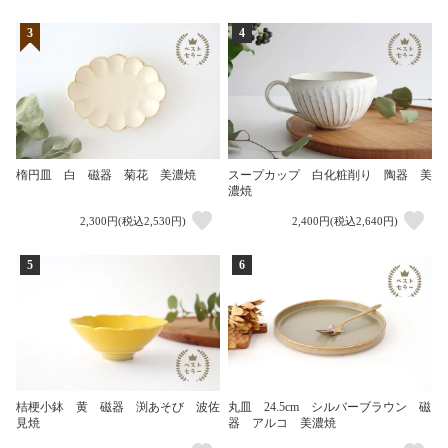
3
4
楕円皿 白 磁器 菊花 美濃焼
スープカップ 白化粧削り 陶器 美
濃焼
2,300円(税込2,530円)
2,400円(税込2,640円)
5
6
桔梗小鉢 黄 磁器 渕あそび 波佐
丸皿 24.5cm シルバーブラウン 磁
見焼
器 アルコ 美濃焼