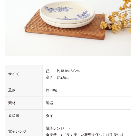
径 約18.0×16.0cm
サイズ
高さ 約2.6cm
重さ
約358g
素材
磁器
原産国
タイ
電子レンジ ○
電子レンジ
食洗機 ○（長く美しい状態を保つには手洗いを