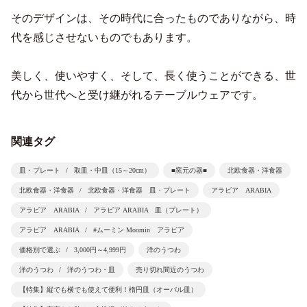
そのデザインは、その時代に合ったものでありながら、時
代を感じさせないものでもあります。
美しく、使いやすく、そして、長く使うことができる、世
代から世代へと受け継がれるテーブルウェアです。
関連タグ
皿・プレート
取皿・中皿（15～20cm）
■窯元の器■
北欧食器・洋食器
北欧食器・洋食器
北欧食器・洋食器 皿・プレート
アラビア ARABIA
アラビア ARABIA
アラビア ARABIA 皿（プレート）
アラビア ARABIA
#ムーミン Moomin アラビア
価格別で選ぶ
3,000円～4,999円
洋のうつわ
洋のうつわ
洋のうつわ・皿
売り切れ間近のうつわ
【特集】縦でも横でも使えて便利！楕円皿（オーバル皿）