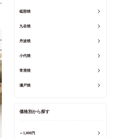
砥部焼
九谷焼
丹波焼
小代焼
常滑焼
瀬戸焼
価格別から探す
～1,000円