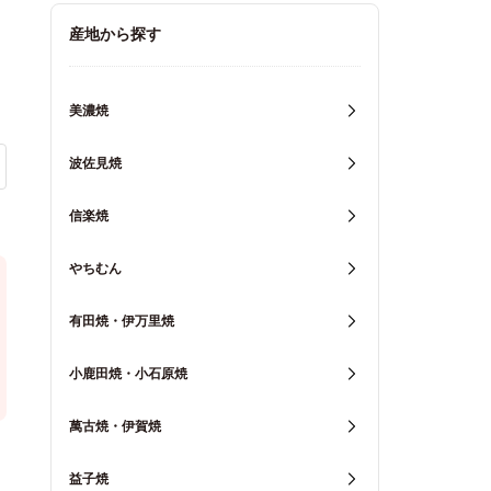
キッチン用品
産地から探す
重箱・弁当箱
美濃焼
波佐見焼
信楽焼
やちむん
有田焼・伊万里焼
小鹿田焼・小石原焼
萬古焼・伊賀焼
益子焼