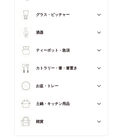
マグカップ
すべて
グラス・ピッチャー
スープカップ
すべて
酒器
すべて
ティーポット・急須
徳利（とっくり）
すべて
カトラリー・箸・箸置き
お猪口（おちょこ）
その他
すべて
お盆・トレー
カトラリー
すべて
土鍋・キッチン用品
箸
箸置き
すべて
雑貨
土鍋
すべて