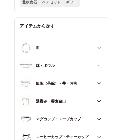
北欧食器
ペアセット
ギフト
アイテムから探す
皿
すべて
鉢・ボウル
大皿（21cm～）
すべて
飯碗（茶碗）・丼・お椀
取皿・中皿（15～20cm）
大鉢（18cm～）
豆皿・小皿（～14cm）
すべて
湯呑み・蕎麦猪口
中鉢（13～17cm）
角皿
飯碗（茶碗）
小鉢（～12cm）
すべて
マグカップ・スープカップ
丼（どんぶり）
蓋もの
湯呑み
お椀
すべて
コーヒーカップ・ティーカップ
蕎麦猪口（そばちょこ）