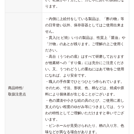
ります。
・内側に上絵付をしている製品は、「酢の物」等
の日常使い以外、保存容器としてはご使用出来ま
せん。
・貫入(ヒビ焼）いりの製品は、性質上「醤油」や
「汁物」のあとが残ります。ご理解の上ご使用く
ださい。
・高台（うつわの底）はすべて研磨しております
が他素材への「すり傷」には充分にご注意くださ
い。又、うつわどうしの重ねにはあて物をご使用
になれば、より安全です。
・職人の手作業でひとつひとつ作られています。
商品特性/
そのため、寸法、形状、色、柄などは、焼成や原
取扱注意点
料により個体差が生じることがございます。
・色の濃淡や小さな絵の具のとび、ご使用に差し
支えのない程度のゆがみ等につきましては、うつ
わの特性としてご理解いただけますと幸いでござ
います。
・ピンホールが見受けられたり、柄の入り方、色
味などが異なる場合があります。