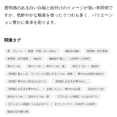
透明感のある白い白磁と絵付けのイメージが強い有田焼で
すが、色鮮やかな釉薬を使ったうつわも多く、バリエーシ
ョン豊かに食卓を彩ります。
関連タグ
皿・プレート
取皿・中皿（15～20cm）
■窯元の器■
有田焼・伊万里焼
有田焼・伊万里焼
色絵付
価格別で選ぶ
3,000円～4,999円
和のうつわ
和のうつわ
和のうつわ・皿
和のうつわ
色絵付
【特集】暮らしを、ワンランク上質にするうつわ・雑貨
華やかな色彩の絵付け
【特集】華やかに彩るひなまつり
【特集】お正月を華やかに。
【特集】お正月を華やかに。
お祝いらしい、華やかなお皿
染付のうつわ
染付のうつわ
染付のうつわ・皿
【プレゼント特集】うちるのギフト
【プレゼント特集】うちるのギフト
ギフトコーナー・3,001円～5,000円
敬老の日の贈り物