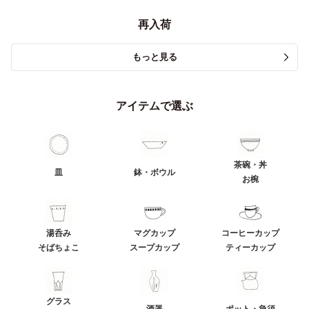
再入荷
もっと見る
アイテムで選ぶ
茶碗・丼
皿
鉢・ボウル
お椀
湯呑み
マグカップ
コーヒーカップ
そばちょこ
スープカップ
ティーカップ
グラス
酒器
ポット・急須