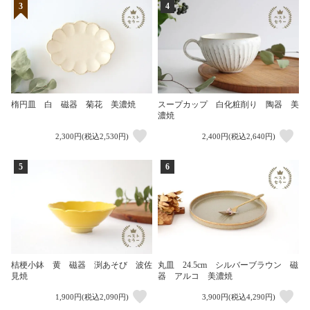
3
4
楕円皿 白 磁器 菊花 美濃焼
スープカップ 白化粧削り 陶器 美
濃焼
2,300円(税込2,530円)
2,400円(税込2,640円)
5
6
桔梗小鉢 黄 磁器 渕あそび 波佐
丸皿 24.5cm シルバーブラウン 磁
見焼
器 アルコ 美濃焼
1,900円(税込2,090円)
3,900円(税込4,290円)