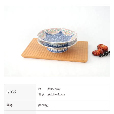
径 約15.7cm
サイズ
高さ 約3.8～4.0cm
重さ
約201g