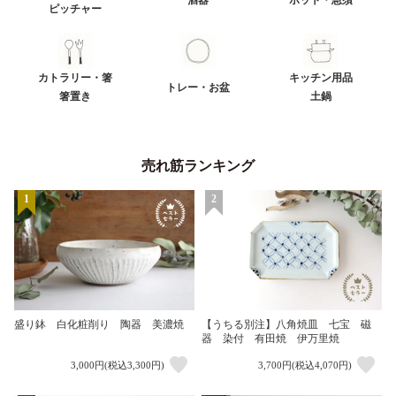
ピッチャー
カトラリー・箸
キッチン用品
トレー・お盆
箸置き
土鍋
売れ筋ランキング
1
2
盛り鉢 白化粧削り 陶器 美濃焼
【うちる別注】八角焼皿 七宝 磁
器 染付 有田焼 伊万里焼
3,000円(税込3,300円)
3,700円(税込4,070円)