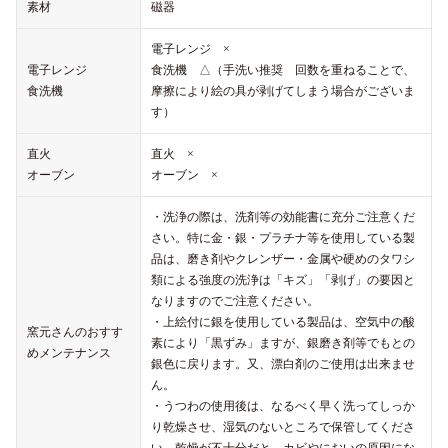
素材
磁器
電子レンジ ×
電子レンジ
食洗機 △（手洗い推奨 回数を重ねることで、
食洗機
摩擦により絵の具が剥げてしまう場合がございま
す）
直火
直火 ×
オーブン
オーブン ×
・洗浄の際は、洗剤等の効能書に充分ご注意くだ
さい。特に金・銀・プラチナ等を使用している製
品は、磨き剤やクレンザー・金属や硬めのタワシ
類による強度の洗浄は「キズ」「剥げ」の要因と
なりますのでご注意ください。
・上絵付に銀を使用している製品は、空気中の酸
窯元さんのおすす
素により「黒ずみ」ますが、銀磨き剤等でもとの
めメンテナンス
銀色に戻ります。又、漂白剤のご使用は出来ませ
ん。
・うつわの使用後は、なるべく早く洗ってしっか
り乾燥させ、湿気のないところで保管してくださ
い。乾燥が不十分だと、カビやにおいの原因にな