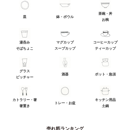
茶碗・丼
皿
鉢・ボウル
お椀
湯呑み
マグカップ
コーヒーカップ
そばちょこ
スープカップ
ティーカップ
グラス
酒器
ポット・急須
ピッチャー
カトラリー・箸
キッチン用品
トレー・お盆
箸置き
土鍋
売れ筋ランキング