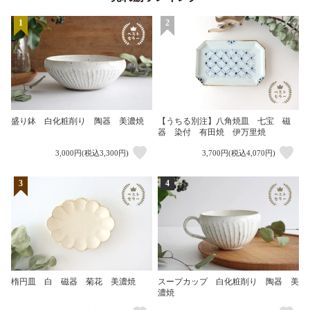
1
2
盛り鉢 白化粧削り 陶器 美濃焼
【うちる別注】八角焼皿 七宝 磁
器 染付 有田焼 伊万里焼
3,000円(税込3,300円)
3,700円(税込4,070円)
3
4
楕円皿 白 磁器 菊花 美濃焼
スープカップ 白化粧削り 陶器 美
濃焼