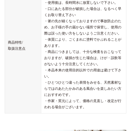
・使用後は、長時間水に放置しないで下さい。
・口にあたる部分が破損した場合は、なるべく早
くお取り替え下さい
・箸の先が細くなっておりますので事故防止のた
め、お子様の手の届かない場所で保管し、使用の
際は誤った使い方をしないようご注意ください。
・体質により、ごくまれに塗料でかぶれることが
商品特性/
あります。
取扱注意点
・商品につきましては、十分な検査をおこなって
おりますが、破損が生じた場合は、けが・誤飲等
がないよう十分注意してください。
・本品本来の使用目的以外での用途は避けて下さ
い。
・ひとつひとつ違った表情をみせる、天然素材な
らではのあたたかみのある風合いを楽しみたい方
におすすめです。
・作家・窯元によって、価格の見直し・改定が行
われる場合がございます。