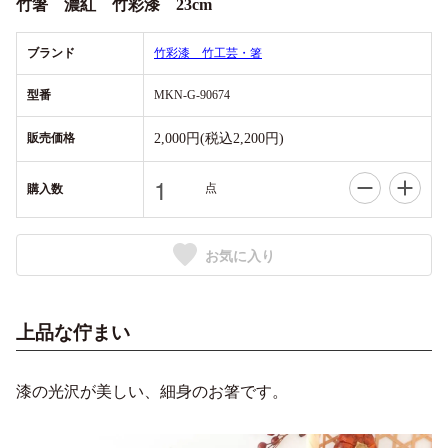
竹箸 濃紅 竹彩漆 23cm
ブランド
竹彩漆 竹工芸・箸
型番
MKN-G-90674
販売価格
2,000円(税込2,200円)
点
購入数
お気に入り
上品な佇まい
漆の光沢が美しい、細身のお箸です。