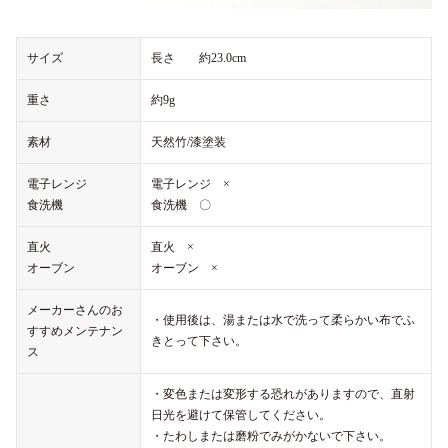
サイズ
長さ 約23.0cm
重さ
約9g
素材
天然竹/漆塗装
電子レンジ
電子レンジ ×
食洗機
食洗機 〇
直火
直火 ×
オーブン
オーブン ×
メーカーさんのお
・使用後は、湯または水で洗って柔らかい布でふ
すすめメンテナン
きとって下さい。
ス
・変色または変形する恐れがありますので、直射
日光を避けて保管してください。
・たわしまたは磨粉でみがかないで下さい。