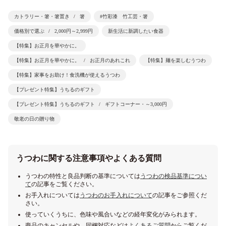
カトラリー・箸・箸置き
箸
#竹彩漆 竹工芸・箸
価格別で選ぶ
2,000円～2,999円
新生活に新調したい食器
【特集】お正月を華やかに。
【特集】お正月を華やかに。
お正月のあれこれ
【特集】麺を楽しむうつわ
【特集】家事をお助け！食洗機が使えるうつわ
【プレゼント特集】うちるのギフト
【プレゼント特集】うちるのギフト
ギフトコーナー・～3,000円
敬老の日の贈り物
うつわに関する注意事項やよくある質問
うつわの特性と良品判断の基準については
うつわの検品基準につい
て
の記事をご覧ください。
お手入れについては
うつわのお手入れについて
の記事をご参照くだ
さい。
使っていくうちに、色味や風合いなどの経年変化がみられます。
商品のキャンセルや、同梱対応などは
よくあるご質問
からご覧くだ