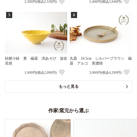
2,300円(税込2,530円)
2,400円(税込2,640円)
5
6
桔梗小鉢 黄 磁器 渕あそび 波佐
丸皿 24.5cm シルバーブラウン 磁
見焼
器 アルコ 美濃焼
1,900円(税込2,090円)
3,900円(税込4,290円)
もっと見る
作家/窯元から選ぶ