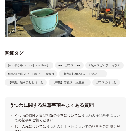
関連タグ
鉢・ボウル
小鉢（～12cm）
■■ ガラス ■■
#Sghr スガハラ ガラス
価格別で選ぶ
1,000円～1,999円
【特集】暑い夏を、心地よく。
【特集】麺を楽しむうつわ
【特集】箸置き・豆皿展
ガラスのうつわ
うつわに関する注意事項やよくある質問
うつわの特性と良品判断の基準については
うつわの検品基準につい
て
の記事をご覧ください。
お手入れについては
うつわのお手入れについて
の記事をご参照くだ