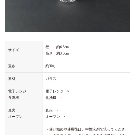
径 約6.5cm
サイズ
高さ 約3.0cm
重さ
約30g
素材
ガラス
電子レンジ
電子レンジ ×
食洗機
食洗機 ×
直火
直火 ×
オーブン
オーブン ×
・使い始めや使用後は、中性洗剤で洗ってくださ