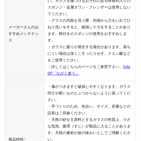
い。ガラスを傷つけるおそれのある研磨剤入りの
スポンジ・金属タワシ・クレンザーは使用しない
でください。
・グラスの内面を洗う際、内側から力をいれてひ
メーカーさんのお
ねり洗いをすると、破損しケガをすることがあり
すすめメンテナン
ます。柄付きのスポンジの使用をおすすめしま
ス
す。
・ガラスに曇りが発生する場合があります。落ち
にくい場合は強くこすったりせず、クエン酸など
をご使用ください。
・詳しくはこちらのページをご参照下さい。
Sghr
HP「ながく使う」
・傷がつきますと破損しやすくなります。ガラス
同士や硬いものとぶつからないように扱ってくだ
さい。
・手づくりのため、色合い、サイズ、容量などの
誤差はご容赦ください。
・天然の砂を主原料とするガラスの性質上、小さ
な気泡、脈理（すじ）が製品に入ることがありま
す。天然の素材が故の味わいとしてご理解くださ
商品特性/
い。