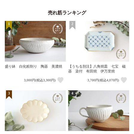
売れ筋ランキング
1
2
盛り鉢 白化粧削り 陶器 美濃焼
【うちる別注】八角焼皿 七宝 磁
器 染付 有田焼 伊万里焼
3,000円(税込3,300円)
3,700円(税込4,070円)
3
4