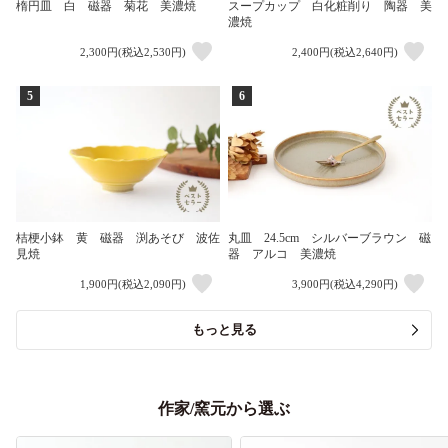
楕円皿 白 磁器 菊花 美濃焼
スープカップ 白化粧削り 陶器 美
濃焼
2,300円(税込2,530円)
2,400円(税込2,640円)
5
6
桔梗小鉢 黄 磁器 渕あそび 波佐
丸皿 24.5cm シルバーブラウン 磁
見焼
器 アルコ 美濃焼
1,900円(税込2,090円)
3,900円(税込4,290円)
もっと見る
作家/窯元から選ぶ