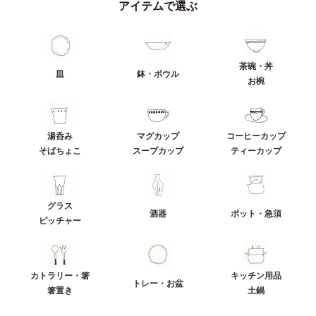
アイテムで選ぶ
茶碗・丼
皿
鉢・ボウル
お椀
湯呑み
マグカップ
コーヒーカップ
そばちょこ
スープカップ
ティーカップ
グラス
酒器
ポット・急須
ピッチャー
カトラリー・箸
キッチン用品
トレー・お盆
箸置き
土鍋