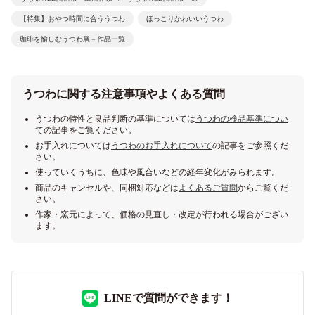
【特集】おやつ時間に合ううつわ
ほっこりかわいいうつわ
珈琲を愉しむうつわ展－作品一覧
うつわに関する注意事項やよくある質問
うつわの特性と良品判断の基準については
うつわの検品基準につい
て
の記事をご覧ください。
お手入れについては
うつわのお手入れについて
の記事をご参照くだ
さい。
使っていくうちに、色味や風合いなどの経年変化がみられます。
商品のキャンセルや、同梱対応などは
よくあるご質問
からご覧くだ
さい。
作家・窯元によって、価格の見直し・改定が行われる場合がござい
ます。
LINEで質問ができます！