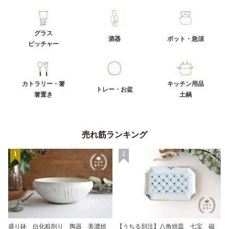
グラス
酒器
ポット・急須
ピッチャー
カトラリー・箸
キッチン用品
トレー・お盆
箸置き
土鍋
売れ筋ランキング
1
2
盛り鉢 白化粧削り 陶器 美濃焼
【うちる別注】八角焼皿 七宝 磁