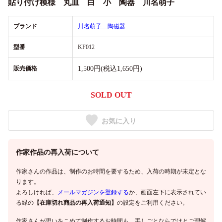
貼り付け模様 丸皿 白 小 陶器 川名萌子
ブランド
川名萌子 陶磁器
型番
KF012
販売価格
1,500円(税込1,650円)
SOLD OUT
お気に入り
作家作品の再入荷について
作家さんの作品は、制作のお時間を要するため、入荷の時期が未定とな
ります。
よろしければ、
メールマガジンを登録する
か、画面左下に表示されてい
る緑の
【在庫切れ商品の再入荷通知】
の設定をご利用ください。
作家さんが思いをこめて制作するお時間も、手しごとならではとご理解