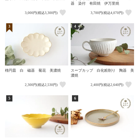
器 染付 有田焼 伊万里焼
3,000円(税込3,300円)
3,700円(税込4,070円)
3
4
楕円皿 白 磁器 菊花 美濃焼
スープカップ 白化粧削り 陶器 美
濃焼
2,300円(税込2,530円)
2,400円(税込2,640円)
5
6