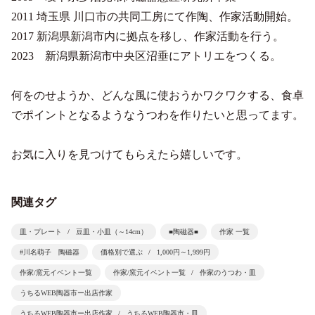
2011 埼玉県 川口市の共同工房にて作陶、作家活動開始。
2017 新潟県新潟市内に拠点を移し、作家活動を行う。
2023 新潟県新潟市中央区沼垂にアトリエをつくる。
何をのせようか、どんな風に使おうかワクワクする、食卓
でポイントとなるようなうつわを作りたいと思ってます。
お気に入りを見つけてもらえたら嬉しいです。
関連タグ
皿・プレート
豆皿・小皿（～14cm）
■陶磁器■
作家 一覧
#川名萌子 陶磁器
価格別で選ぶ
1,000円～1,999円
作家/窯元イベント一覧
作家/窯元イベント一覧
作家のうつわ・皿
うちるWEB陶器市ー出店作家
うちるWEB陶器市ー出店作家
うちるWEB陶器市・皿