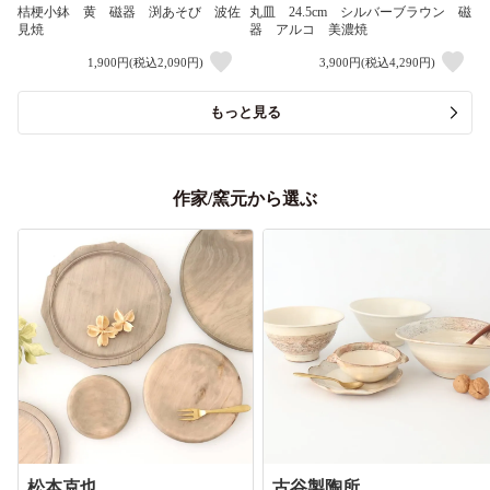
桔梗小鉢 黄 磁器 渕あそび 波佐
丸皿 24.5cm シルバーブラウン 磁
見焼
器 アルコ 美濃焼
1,900円(税込2,090円)
3,900円(税込4,290円)
もっと見る
作家/窯元から選ぶ
松本克也
古谷製陶所