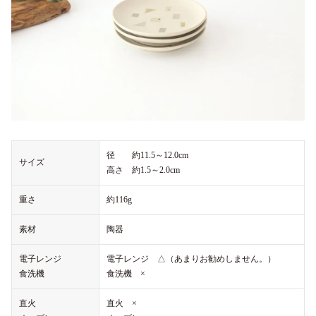
径 約11.5～12.0cm
サイズ
高さ 約1.5～2.0cm
重さ
約116g
素材
陶器
電子レンジ
電子レンジ △（あまりお勧めしません。）
食洗機
食洗機 ×
直火
直火 ×