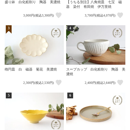
盛り鉢 白化粧削り 陶器 美濃焼
【うちる別注】八角焼皿 七宝 磁
器 染付 有田焼 伊万里焼
3,000円(税込3,300円)
3,700円(税込4,070円)
3
4
楕円皿 白 磁器 菊花 美濃焼
スープカップ 白化粧削り 陶器 美
濃焼
2,300円(税込2,530円)
2,400円(税込2,640円)
5
6