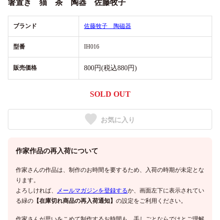
箸置き 猫 茶 陶器 佐藤牧子
ブランド
佐藤牧子 陶磁器
型番
IH016
販売価格
800円(税込880円)
SOLD OUT
お気に入り
作家作品の再入荷について
作家さんの作品は、制作のお時間を要するため、入荷の時期が未定とな
ります。
よろしければ、
メールマガジンを登録する
か、画面左下に表示されてい
る緑の
【在庫切れ商品の再入荷通知】
の設定をご利用ください。
作家さんが思いをこめて制作するお時間も、手しごとならではとご理解