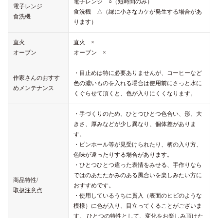
電子レンジ ○（短時間のみ）
電子レンジ
食洗機 △（縁に小さなカケが発生する場合があ
食洗機
ります）
直火
直火 ×
オーブン
オーブン ×
・目止めは特に必要ありませんが、コーヒーなど
作家さんのおすす
色の濃いものを入れる場合は使用前にさっと水に
めメンテナンス
くぐらせて頂くと、色が入りにくくなります。
・手づくりのため、ひとつひとつ色合い、形、大
きさ、厚みなどが少し異なり、個体差がありま
す。
・ピンホール等が見受けられたり、柄の入り方、
色味が違ったりする場合があります。
・ひとつひとつ違った表情をみせる、手作りなら
ではのあたたかみのある風合いを楽しみたい方に
商品特性/
おすすめです。
取扱注意点
・使用しているうちに貫入（表面のヒビのような
模様）に色が入り、目立ってくることがございま
す。 ひとつの特性として、変化をお楽しみ頂けた