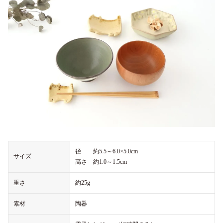
径 約5.5～6.0×5.0cm
サイズ
高さ 約1.0～1.5cm
重さ
約25g
素材
陶器