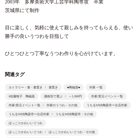
2003年 多摩美術大学工芸学科陶専攻 卒業
茨城県にて制作
目に楽しく、気軽に使えて親しみを持ってもらえる、使い
勝手の良いうつわを目指して
ひとつひとつ丁寧なうつわ作りを心がけています。
関連タグ
カトラリー・箸・箸置き
箸置き
■陶磁器■
作家 一覧
#佐藤牧子 陶磁器
価格別で選ぶ
～1,000円
作家/窯元イベント一覧
作家/窯元イベント一覧
作家のうつわ・その他
うちるWEB陶器市ー出店作家
うちるWEB陶器市ー出店作家
うちるWEB陶器市・その他
ほっこりかわいいうつわ
ほっこりかわいいうつわ
ほっこりかわいいうつわ・その他