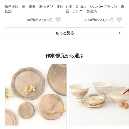
桔梗小鉢 黄 磁器 渕あそび 波佐
丸皿 24.5cm シルバーブラウン 磁
見焼
器 アルコ 美濃焼
1,900円(税込2,090円)
3,900円(税込4,290円)
もっと見る
作家/窯元から選ぶ