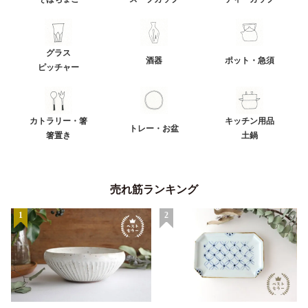
グラス
酒器
ポット・急須
ピッチャー
カトラリー・箸
キッチン用品
トレー・お盆
箸置き
土鍋
売れ筋ランキング
1
2