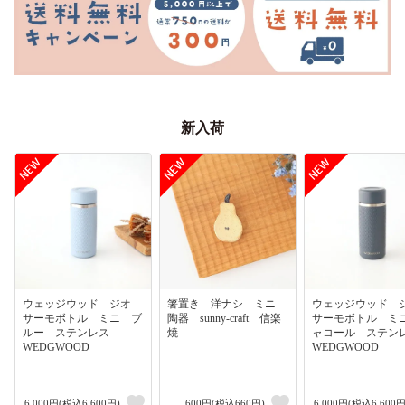
新入荷
ウェッジウッド ジオ
箸置き 洋ナシ ミニ
ウェッジウッド
サーモボトル ミニ ブ
陶器 sunny-craft 信楽
サーモボトル ミ
ルー ステンレス
焼
ャコール ステ
WEDGWOOD
WEDGWOOD
6,000円(税込6,600円)
600円(税込660円)
6,000円(税込6,600円