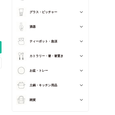
マグカップ
すべて
グラス・ピッチャー
スープカップ
すべて
酒器
すべて
ティーポット・急須
徳利（とっくり）
すべて
カトラリー・箸・箸置き
お猪口（おちょこ）
その他
すべて
お盆・トレー
カトラリー
すべて
土鍋・キッチン用品
箸
箸置き
すべて
雑貨
土鍋
すべて