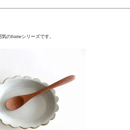
。
のframeシリーズです。