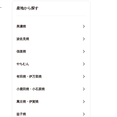
キッチン用品
産地から探す
重箱・弁当箱
美濃焼
波佐見焼
信楽焼
やちむん
有田焼・伊万里焼
小鹿田焼・小石原焼
萬古焼・伊賀焼
益子焼