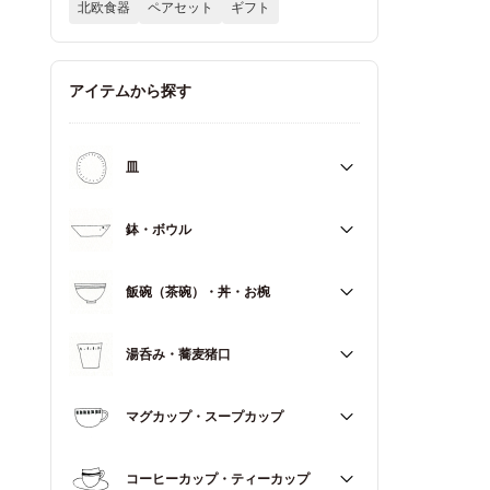
北欧食器
ペアセット
ギフト
アイテムから探す
皿
すべて
鉢・ボウル
大皿（21cm～）
すべて
飯碗（茶碗）・丼・お椀
取皿・中皿（15～20cm）
大鉢（18cm～）
豆皿・小皿（～14cm）
すべて
湯呑み・蕎麦猪口
中鉢（13～17cm）
角皿
飯碗（茶碗）
小鉢（～12cm）
すべて
マグカップ・スープカップ
丼（どんぶり）
蓋もの
湯呑み
お椀
すべて
コーヒーカップ・ティーカップ
蕎麦猪口（そばちょこ）