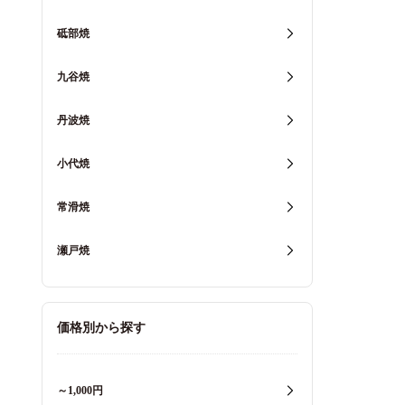
砥部焼
九谷焼
丹波焼
小代焼
常滑焼
瀬戸焼
価格別から探す
～1,000円